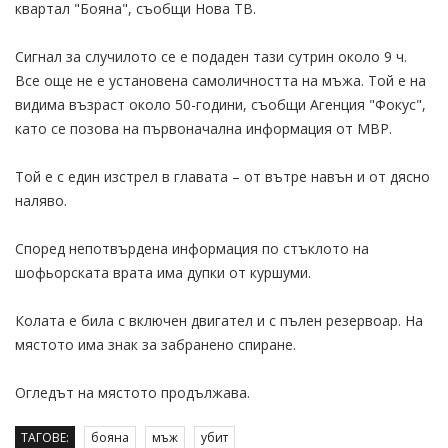
квартал "Бояна", съобщи Нова ТВ.
Сигнал за случилото се е подаден тази сутрин около 9 ч.
Все още не е установена самоличността на мъжа. Той е на
видима възраст около 50-години, съобщи Агенция "Фокус",
като се позова на първоначална информация от МВР.
Той е с един изстрел в главата – от вътре навън и от дясно
наляво.
Според непотвърдена информация по стъклото на
шофьорската врата има дупки от куршуми.
Колата е била с включен двигател и с пълен резервоар. На
мястото има знак за забранено спиране.
Огледът на мястото продължава.
ТАГОВЕ:
бояна
мъж
убит