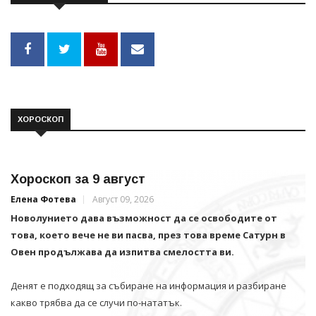
ХОРОСКОП
Хороскоп за 9 август
Елена Фотева
Август 09, 2026
Новолунието дава възможност да се освободите от
това, което вече не ви пасва, през това време Сатурн в
Овен продължава да изпитва смелостта ви.
Денят е подходящ за събиране на информация и разбиране
какво трябва да се случи по-нататък.