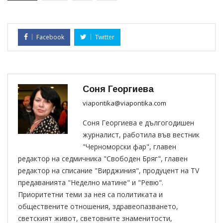
Facebook
Twitter
Соня Георгиева
viapontika@viapontika.com
Соня Георгиева е дългогодишен
журналист, работила във вестник
"Черноморски фар", главен
редактор на седмичника "Свободен Бряг", главен
редактор на списание "Вирджиния", продуцент на TV
предаванията "Неделно матине" и "Ревю".
Приоритетни теми за нея са политиката и
обществените отношения, здравеопазването,
светският живот, световните знаменитости,