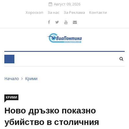
Август 09, 2026
Хороскоп
За нас
За Реклама
Контакти
Начало
Крими
КРИМИ
Ново дръзко показно
убийство в столичния