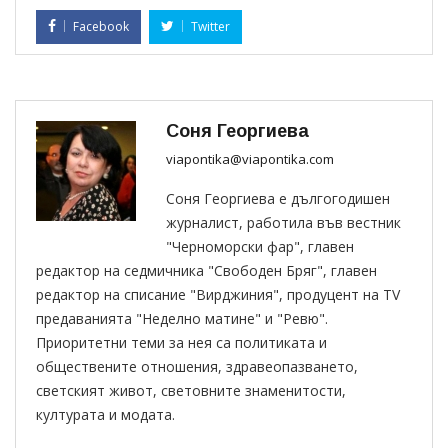
Facebook
Twitter
Соня Георгиева
viapontika@viapontika.com
Соня Георгиева е дългогодишен
журналист, работила във вестник
"Черноморски фар", главен
редактор на седмичника "Свободен Бряг", главен
редактор на списание "Вирджиния", продуцент на TV
предаванията "Неделно матине" и "Ревю".
Приоритетни теми за нея са политиката и
обществените отношения, здравеопазването,
светският живот, световните знаменитости,
културата и модата.