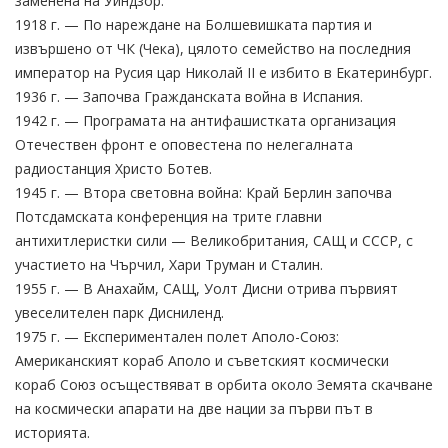
заменена на Уиндзор.
1918 г. — По нареждане на Болшевишката партия и
извършено от ЧК (Чека), цялото семейство на последния
император на Русия цар Николай II е избито в Екатеринбург.
1936 г. — Започва Гражданската война в Испания.
1942 г. — Програмата на антифашистката организация
Отечествен фронт е оповестена по нелегалната
радиостанция Христо Ботев.
1945 г. — Втора световна война: Край Берлин започва
Потсдамската конференция на трите главни
антихитлеристки сили — Великобритания, САЩ и СССР, с
участието на Чърчил, Хари Труман и Сталин.
1955 г. — В Анахайм, САЩ, Уолт Дисни отрива първият
увеселителен парк Дисниленд.
1975 г. — Експериментален полет Аполо-Союз:
Американският кораб Аполо и съветският космически
кораб Союз осъществяват в орбита около Земята скачване
на космически апарати на две нации за първи път в
историята.