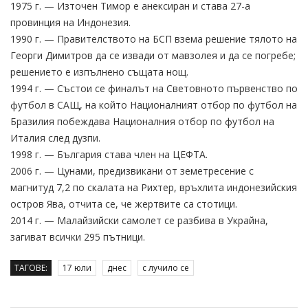
1975 г. — Източен Тимор е анексиран и става 27-а
провинция на Индонезия.
1990 г. — Правителството на БСП взема решение тялото на
Георги Димитров да се извади от мавзолея и да се погребе;
решението е изпълнено същата нощ.
1994 г. — Състои се финалът на Световното първенство по
футбол в САЩ, на който Националният отбор по футбол на
Бразилия побеждава Националния отбор по футбол на
Италия след дузпи.
1998 г. — България става член на ЦЕФТА.
2006 г. — Цунами, предизвикани от земетресение с
магнитуд 7,2 по скалата на Рихтер, връхлита индонезийския
остров Ява, отчита се, че жертвите са стотици.
2014 г. — Малайзийски самолет се разбива в Украйна,
загиват всички 295 пътници.
ТАГОВЕ:
17 юли
днес
с лучило се