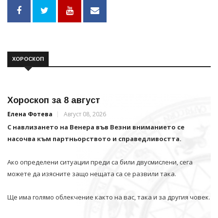
ХОРОСКОП
Хороскоп за 8 август
Елена Фотева
Август 08, 2026
С навлизането на Венера във Везни вниманието се
насочва към партньорството и справедливостта.
Ако определени ситуации преди са били двусмислени, сега
можете да изясните защо нещата са се развили така.
Ще има голямо облекчение както на вас, така и за другия човек.