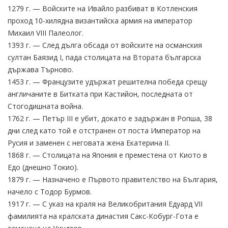
1279 г. — Войските на Ивайло разбиват в Котленския
проход 10-хилядна византийска армия на император
Михаил VIII Палеолог.
1393 г. — След дълга обсада от войските на османския
султан Баязид I, пада столицата на Втората българска
държава Търново.
1453 г. — Французите удържат решителна победа срещу
англичаните в Битката при Кастийон, последната от
Стогодишната война.
1762 г. — Петър III е убит, докато е задържан в Ропша, 38
дни след като той е отстранен от поста Император на
Русия и заменен с неговата жена Екатерина II.
1868 г. — Столицата на Япония е преместена от Киото в
Едо (днешно Токио).
1879 г. — Назначено е Първото правителство на България,
начело с Тодор Бурмов.
1917 г. — С указ на краля на Великобритания Едуард VII
фамилията на кралската династия Сакс-Кобург-Гота е