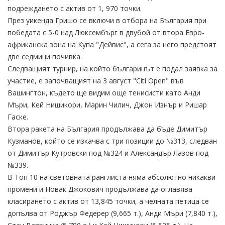
подреждането с актив от 1, 970 точки.
През уикенда Гришо се включи в отбора на България при
победата с 5-0 над Люксембърг в двубой от втора Евро-
африканска зона на Купа "Дейвис", а сега за него предстоят
две седмици почивка.
Следващият турнир, на който българинът е подал заявка за
участие, е започващият на 3 август "Citi Open" във
Вашингтон, където ще видим още тенисисти като Анди
Мъри, Кей Нишикори, Марин Чилич, Джон Изнър и Ришар
Гаске.
Втора ракета на България продължава да бъде Димитър
Кузманов, който се изкачва с три позиции до №313, следван
от Димитър Кутровски под №324 и Александър Лазов под
№339.
В Топ 10 на световната ранглиста няма абсолютно никакви
промени и Новак Джокович продължава да оглавява
класирането с актив от 13,845 точки, а челната петица се
допълва от Роджър Федерер (9,665 т.), Анди Мъри (7,840 т.),