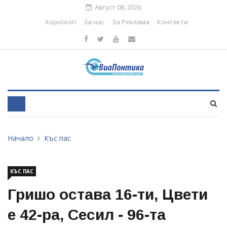
Август 08, 2026
Хороскоп
За нас
За Реклама
Контакти
Начало
Къс пас
КЪС ПАС
Гришо остава 16-ти, Цвети
е 42-ра, Сесил - 96-та