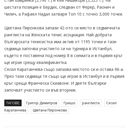
Стан Вавринка (5,790 т.) и Кей Нишикори (5,525 т.). На
шестата позиция е Бердих, следван от Ферер, Раонич и
Чилич, а Рафаел Надал затваря Топ 10 с точно 3,000 точки.
Цветана Пиронкова запази 42-ото си място в седмичната
ранглиста на Женската тенис асоциация. Най-добрата
българската тенисистка има актив от 1195 точки и тази
седмица започва участието си на турнира в Истанбул,
където е поставена под номер 8 в схемата и в първия кръг
ще играе срещу квалификантка.
Сесил Каратанчева също запазва мястото си и остава 96-а.
През тази седмица тя също ще играе в Истанбул и в първия
кръг среща Франческа Скиавоне. И двете българки
започват участието си във вторник.
ТАГОВЕ:
Григор Димитров
Гришо
ранглиста
Сесил
Каратанчева
Цветана Пиронкова