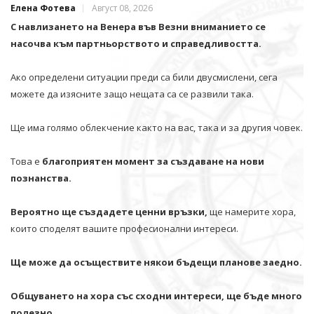
Елена Фотева
Август 08, 2026
С навлизането на Венера във Везни вниманието се
насочва към партньорството и справедливостта.
Ако определени ситуации преди са били двусмислени, сега
можете да изясните защо нещата са се развили така.
Ще има голямо облекчение както на вас, така и за другия човек.
Това е
благоприятен момент за създаване на нови
познанства.
Вероятно ще създадете ценни връзки,
ще намерите хора,
които споделят вашите професионални интереси.
Ще може да осъществите някои бъдещи планове заедно.
Общуването на хора със сходни интереси, ще бъде много
полезно.