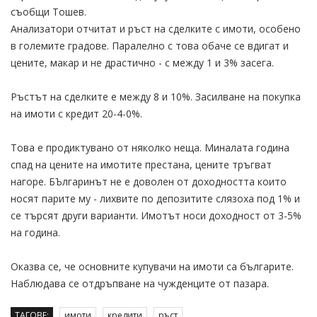
съобщи Тошев.
Анализатори отчитат и ръст на сделките с имоти, особено
в големите градове. Паралелно с това обаче се вдигат и
цените, макар и не драстично - с между 1 и 3% засега.
Ръстът на сделките е между 8 и 10%. Засилване на покупка
на имоти с кредит 20-4-0%.
Това е продиктувано от няколко неща. Миналата година
спад на цените на имотите престана, цените тръгват
нагоре. БЪлгаринът не е доволен от доходността които
носят парите му - лихвите по депозитите слязоха под 1% и
се търсят други варианти. Имотът носи доходност от 3-5%
на година.
Оказва се, че основните купувачи на имоти са българите.
Наблюдава се отдръпване на чужденците от пазара.
ТАГОВЕ:
имоти
кредити
ръст