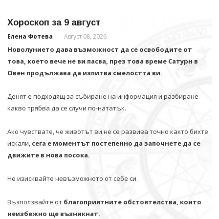
Хороскоп за 9 август
Елена Фотева
Август 08, 2026
Новолунието дава възможност да се освободите от
това, което вече не ви пасва, през това време Сатурн в
Овен продължава да изпитва смелостта ви.
Денят е подходящ за събиране на информация и разбиране
какво трябва да се случи по-нататък.
Ако чувствате, че животът ви не се развива точно както бихте
искали,
сега е моментът постепенно да започнете да се
движите в нова посока.
Не изисквайте невъзможното от себе си.
Възползвайте от
благоприятните обстоятелства, които
неизбежно ще възникнат.