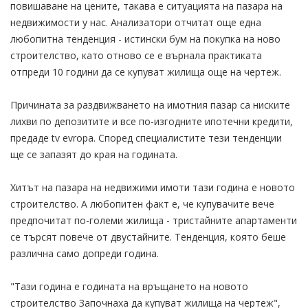
повишаване на цените, такава е ситуацията на пазара на
недвижимости у нас. Анализатори отчитат още една
любопитна тенденция - истински бум на покупка на ново
строителство, като отново се е върнала практиката
отпреди 10 години да се купуват жилища още на чертеж.
Причината за раздвижването на имотния пазар са ниските
лихви по депозитите и все по-изгодните ипотечни кредити,
предаде tv evropa. Според специалистите тези тенденции
ще се запазят до края на годината.
Хитът на пазара на недвижими имоти тази година е новото
строителство. А любопитен факт е, че купувачите вече
предпочитат по-големи жилища - тристайните апартаменти
се търсят повече от двустайните. Тенденция, която беше
различна само допреди година.
"Тази година е годината на връщането на новото
строителство Започнаха да купуват жилища на чертеж",