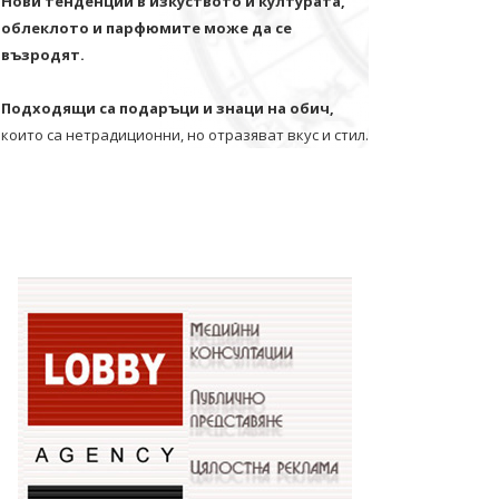
Нови тенденции в изкуството и културата,
облеклото и парфюмите може да се
възродят.
Подходящи са подаръци и знаци на обич,
които са нетрадиционни, но отразяват вкус и стил.