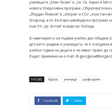
училищата „Елин Пелин“ и „Св. Св. Кирил и Мето
новата Оперативна програма „Образователна 
„Йордан Йовков“ в „Изгрев“ и СОУ „Константин
Екофонд, а по Българо-швейцарска програма з
към ОУ „Хр. Ботев“ в квартал Победа.
В навечерието на първия учебен ден Община Б
детските градини и училищата, че е осигурила
учебна година на децата и че нямат право да 
бъдат приемани на e-mail: zh.georgieva@burgas.b
ТАГОВЕ:
бургас
ученици
шофьорите
Facebook
Twitter