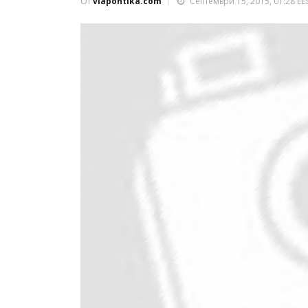
От
viapontika.com
Септември 15, 2015, 01:28 EE