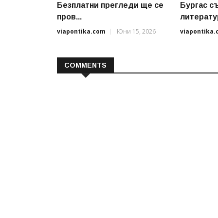
Безплатни прегледи ще се
Бургас с
пров...
литератур
viapontika.com
Юни 15, 2026
viapontika
COMMENTS