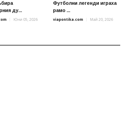
ъбира
Футболни легенди играха
ния ду...
рамо ...
.com
Юни 05, 2026
viapontika.com
Май 20, 2026