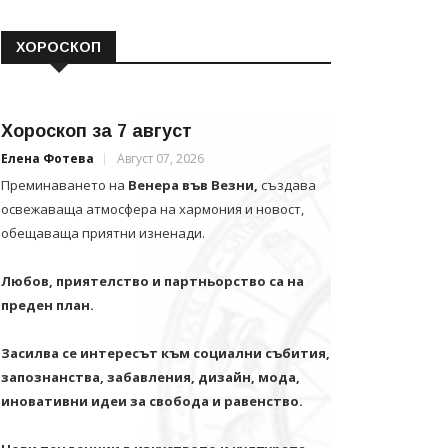
ХОРОСКОП
Хороскоп за 7 август
Елена Фотева
Август 07, 2026
Преминаването на
Венера във Везни,
създава
освежаваща атмосфера на хармония и новост,
обещаваща приятни изненади.
Любов, приятелство и партньорство са на
преден план.
Засилва се интересът към социални събития,
запознанства, забавления, дизайн, мода,
иновативни идеи за свобода и равенство.