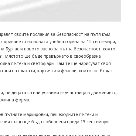
правят своите послания за безопасност на пътя към
откриването на новата учебна година на 15 септември,
а Бургас и новото звено за пътна безопасност, която
та“. Мястото ще бъде превърнато в своеобразна
одна пътека и светофари. Там те ще нарисуват своя
атани на плакати, картички и флаери, които ще бъдат
и, че децата са най-уязвимите участници в движението,
злична форма.
ов пътните маркировки, пешеходните пътеки и
ения също ще бъдат обновени преди 15 септември.