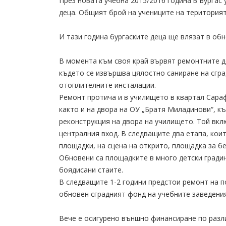
През новата учебна 2015/2016 година в Бургас
деца. Общият брой на учениците на територият
И тази година бургаските деца ще влязат в об
В момента към своя край вървят ремонтните де
където се извършва цялостно саниране на сгра
отоплителните инсталации.
Ремонт протича и в училището в квартал Сара
както и на двора на ОУ „Братя Миладинови“, к
реконструкция на двора на училището. Той вк
централния вход. В следващите два етапа, коит
площадки, на сцена на открито, площадка за б
Обновени са площадките в много детски градин
боядисани стаите.
В следващите 1-2 години предстои ремонт на п
обновен сградният фонд на учебните заведения
Вече е осигурено външно финансиране по разли