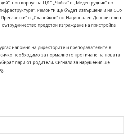
дий“, нов корпус на ЦДГ „Чайка“ в „Меден рудник“ по
инфраструктура“. Ремонти ще бъдат извършени и на СОУ
 Преславски“ в „Славейков“ по Национален Доверителен
а сътрудничество предстои изграждане на пристройка
ургас напомня на директорите и преподавателите в
 всичко необходимо за нормалното протичане на новата
събират пари от родители. Сигнали за нарушения ще
g.