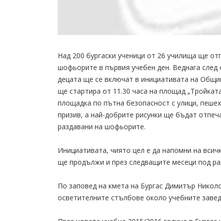
Над 200 бургаски ученици от 26 училища ще от
шофьорите в първия учебен ден. Веднага след 
децата ще се включат в инициативата на Общин
ще стартира от 11.30 часа на площад „Тройка
площадка по пътна безопасност с улици, пешех
призив, а най-добрите рисунки ще бъдат отпеч
раздавани на шофьорите.
Инициативата, чиято цел е да напомни на всичк
ще продължи и през следващите месеци под ра
По заповед на кмета на Бургас Димитър Никол
осветителните стълбове около учебните завед