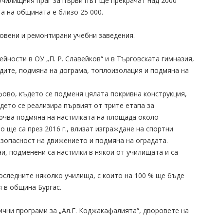
 училищния праг за първи път ще прекрачат над 2000
а на общината е близо 25 000.
новени и ремонтирани учебни заведения.
йности в ОУ „П. Р. Славейков“ и в Търговската гимназия,
дите, подмяна на дограма, топлоизолация и подмяна на
фово, където се подменя цялата покривна конструкция,
ъдето се реализира първият от трите етапа за
лючва подмяна на настилката на площада около
о ще са през 2016 г., влизат изграждане на спортни
езопасност на движението и подмяна на оградата.
и, подменени са настилки в някои от училищата и са
оследните няколко училища, с които на 100 % ще бъде
 в община Бургас.
чни програми за „Ал.Г. Коджакафалията“, дворовете на