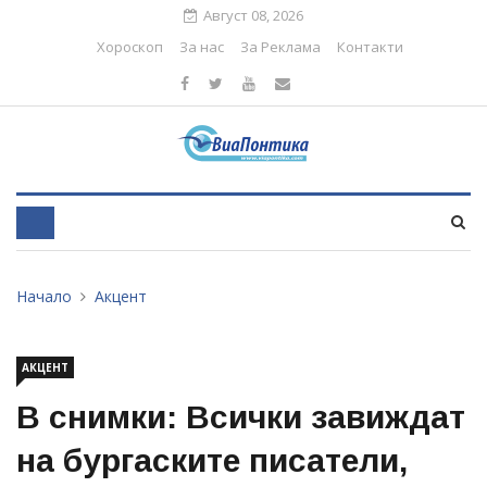
Август 08, 2026
Хороскоп
За нас
За Реклама
Контакти
Начало
Акцент
АКЦЕНТ
В снимки: Всички завиждат
на бургаските писатели,