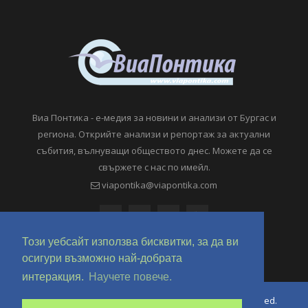
Виа Понтика - е-медия за новини и анализи от Бургас и
региона. Открийте анализи и репортаж за актуални
събития, вълнуващи обществото днес. Можете да се
свържете с нас по имейл.
viapontika@viapontika.com
Този уебсайт използва бисквитки, за да ви
осигури възможно най-добрата
интеракция.
Научете повече.
Copyright © 2018-2024 ViaPontika.com. All Rights Reserved.