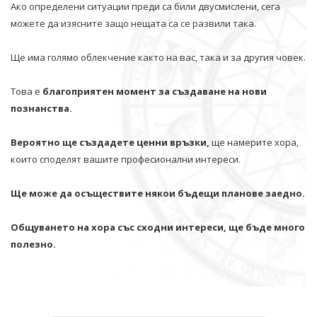
Ако определени ситуации преди са били двусмислени, сега
можете да изясните защо нещата са се развили така.
Ще има голямо облекчение както на вас, така и за другия човек.
Това е
благоприятен момент за създаване на нови
познанства.
Вероятно ще създадете ценни връзки,
ще намерите хора,
които споделят вашите професионални интереси.
Ще може да осъществите някои бъдещи планове заедно.
Общуването на хора със сходни интереси, ще бъде много
полезно.