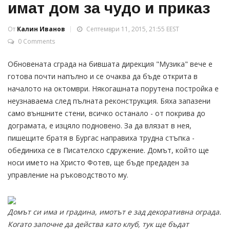
имат дом за чудо и приказ
От
Калин Иванов
Септември 11, 2015, 21:55 EEST
0 Comments
Обновената сграда на бившата дирекция "Музика" вече е
готова почти напълно и се очаква да бъде открита в
началото на октомври. Някогашната порутена постройка е
неузнаваема след пълната реконструкция. Бяха запазени
само външните стени, всичко останало - от покрива до
дограмата, е изцяло подновено. За да влязат в нея,
пишещите братя в Бургас направиха трудна стъпка -
обединиха се в Писателско сдружение. Домът, който ще
носи името на Христо Фотев, ще бъде предаден за
управление на ръководството му.
Домът си има и градина, имотът е зад декоративна ограда.
Когато започне да действа като клуб, тук ще бъдат