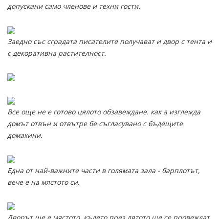
допускани само членове и техни гости.
Заедно със сградата писателите получават и двор с тента и
с декоративна растителност.
Все още не е готово цялото обзавеждане. как а изглежда
домът отвън и отвътре бе съгласувано с бъдещите
домакини.
Една от най-важните части в голямата зала - барплотът,
вече е на мястото си.
Дворът ще е мястото, където през лятото ще се провеждат