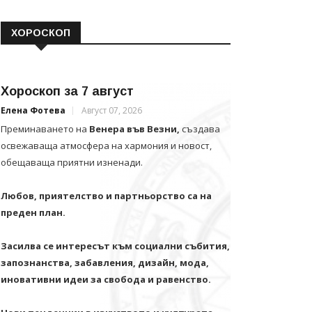
ХОРОСКОП
Хороскоп за 7 август
Елена Фотева
Август 07, 2026
Преминаването на
Венера във Везни,
създава
освежаваща атмосфера на хармония и новост,
обещаваща приятни изненади.
Любов, приятелство и партньорство са на
преден план.
Засилва се интересът към социални събития,
запознанства, забавления, дизайн, мода,
иновативни идеи за свобода и равенство.