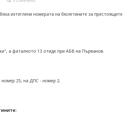
0 Comments
ас бяха изтеглени номерата на бюлетините за престоящите
ки", а фаталното 13 отиде при АБВ на Първанов.
 номер 25, на ДПС - номер 2.
тините: