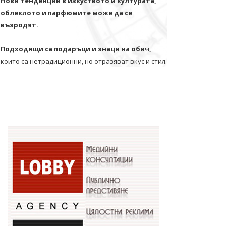
Нови тенденции в изкуството и културата,
облеклото и парфюмите може да се
възродят.
Подходящи са подаръци и знаци на обич,
които са нетрадиционни, но отразяват вкус и стил.