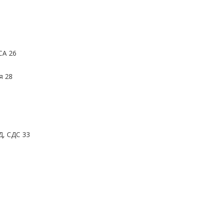
СА 26
я 28
, СДС 33