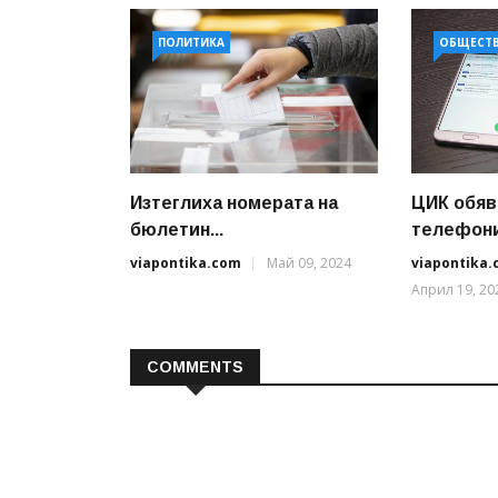
ПОЛИТИКА
ОБЩЕСТ
Изтеглиха номерата на
ЦИК обяв
бюлетин...
телефони 
viapontika.com
Май 09, 2024
viapontika
Април 19, 20
COMMENTS