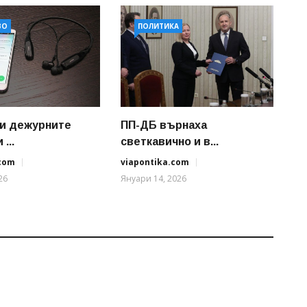
ВО
ПОЛИТИКА
и дежурните
ПП-ДБ върнаха
...
светкавично и в...
.com
viapontika.com
26
Януари 14, 2026