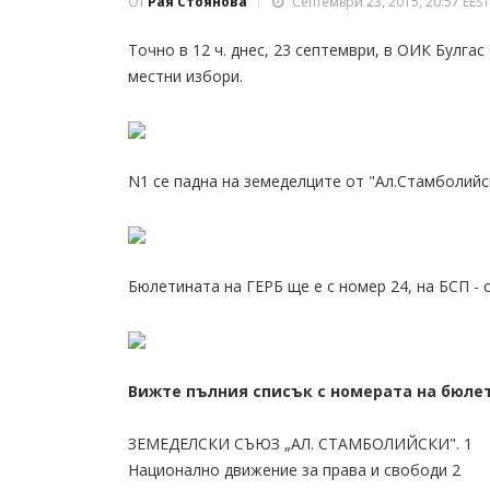
От
Рая Стоянова
Септември 23, 2015, 20:57 EEST
Точно в 12 ч. днес, 23 септември, в ОИК Булг
местни избори.
N1 се падна на земеделците от "Ал.Стамболийс
Бюлетината на ГЕРБ ще е с номер 24, на БСП - с
Вижте пълния списък с номерата на бюле
ЗЕМЕДЕЛСКИ СЪЮЗ „АЛ. СТАМБОЛИЙСКИ". 1
Национално движение за права и свободи 2