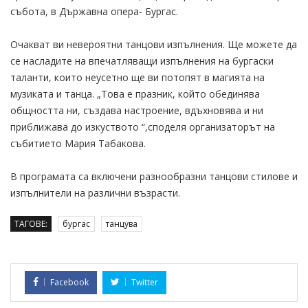
събота, в Държавна опера- Бургас.
Очакват ви невероятни танцови изпълнения. Ще можете да
се насладите на впечатляващи изпълнения на бургаски
таланти, които неусетно ще ви потопят в магията на
музиката и танца. „Това е празник, който обединява
общността ни, създава настроение, вдъхновява и ни
приближава до изкуството “,споделя организаторът на
събитието Мария Табакова.
В програмата са включени разнообразни танцови стилове и
изпълнители на различни възрасти.
ТАГОВЕ:
бургас
танцува
Facebook
Twitter