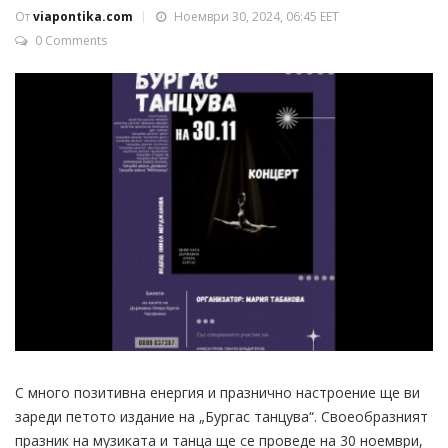
От
viapontika.com
Ноември 30, 2024, 06:45 EET
0 Comments
С много позитивна енергия и празнично настроение ще ви
зареди петото издание на „Бургас танцува“. Своеобразният
празник на музиката и танца ще се проведе на 30 ноември,