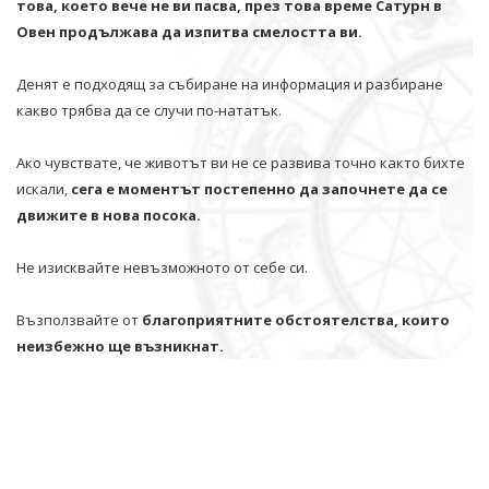
това, което вече не ви пасва, през това време Сатурн в
Овен продължава да изпитва смелостта ви.
Денят е подходящ за събиране на информация и разбиране
какво трябва да се случи по-нататък.
Ако чувствате, че животът ви не се развива точно както бихте
искали,
сега е моментът постепенно да започнете да се
движите в нова посока.
Не изисквайте невъзможното от себе си.
Възползвайте от
благоприятните обстоятелства, които
неизбежно ще възникнат.