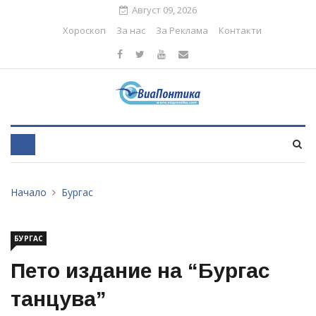
Август 09, 2026
Хороскоп
За нас
За Реклама
Контакти
Начало
Бургас
БУРГАС
Пето издание на “Бургас
танцува”