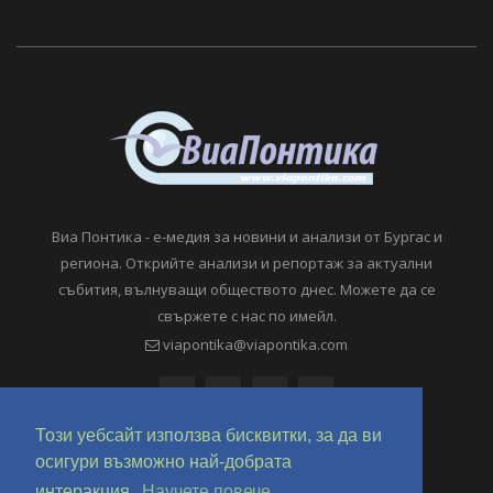
Виа Понтика - е-медия за новини и анализи от Бургас и
региона. Открийте анализи и репортаж за актуални
събития, вълнуващи обществото днес. Можете да се
свържете с нас по имейл.
viapontika@viapontika.com
Този уебсайт използва бисквитки, за да ви
осигури възможно най-добрата
интеракция.
Научете повече.