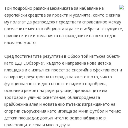
Той подробно разясни механиката за набавяне на
европейски средства за проекти и усилията, които с екипа
му полагат да разпределят средствата справедливо между
населените места в общината и да се съобразят с нуждите,
приоритетите и желанията на гражданите на всяко едно
населено място.
Сред постигнатите резултати в Обзор той изтъкна обекти
като ЦДГ „Обзорче“, където е направена нова детска
площадка и е изпълнен проект за енергийна ефективност и
саниране; преустроената сграда на кметството, чиято
функционалност и достъпност е видимо подобрена;
основния ремонт на редица улици, прилежащите им
тротоари и улично осветление; облагородената
крайбрежна алея и новата еко пътека; изграждането на
спортни съоръжения като игрища за мини футбол и тенис;
детски площадки; допълнително водоснабдяване в
прилежащите села и много други.