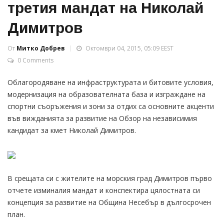
третия мандат на Николай
Димитров
От
Митко Добрев
Октомври 04, 2015, 05:09 EEST
0 Comments
Облагородяване на инфраструктурата и битовите условия,
модернизация на образователната база и изграждане на
спортни съоръжения и зони за отдих са основните акценти
във вижданията за развитие на Обзор на независимия
кандидат за кмет Николай Димитров.
В срещата си с жителите на морския град Димитров първо
отчете изминалия мандат и конспектира цялостната си
концепция за развитие на Община Несебър в дългосрочен
план.