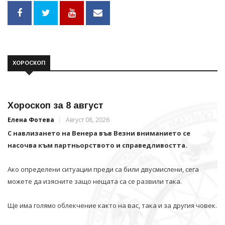
ХОРОСКОП
Хороскоп за 8 август
Елена Фотева
Август 08, 2026
С навлизането на Венера във Везни вниманието се
насочва към партньорството и справедливостта.
Ако определени ситуации преди са били двусмислени, сега
можете да изясните защо нещата са се развили така.
Ще има голямо облекчение както на вас, така и за другия човек.