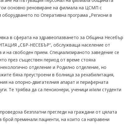
магане на пътуващия персонал на филиала общината
стои основно реновиране на филиала на ЦСМП с
и оборудването по Оперативна програма „Региони в
бивка в сферата на здравеопазването за Община Несебър
АЦИЯ „СБР-НЕСЕБЪР“, обслужваща население от
са и на свободен прием. Специализираното заведение се
ито през съществен период от време стояха
инекологично отделение и Родилно отделение, но
жите бяха преустроени в болница за рехабилитация,
ания на опорно-двигателния апарат и периферната
руги. Те трябва да са пенсионери, ученици и/или студенти
е проведоха безплатни прегледи на граждани от цялата
 брой преминали пациенти, на които са направени