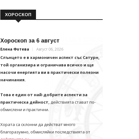
ХОРОСКОП
Хороскоп за 6 август
Елена Фотева
Август 06, 2026
Слънцето е в хармоничен аспект със Сатурн,
той организира и ограничава всичко и щe
насочи енергията ви в практически полезни
начинания.
Това е един от най-добрите аспекти за
практическа дейност,
действията стават по-
обмислени и практични.
Хората са склонни да действат много
благоразумно, обмисляйки последствията от