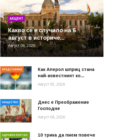
АКЦЕНТ
Какво се е случило на 6
август в историче...
Август 06, 2026
Как Аперол шприц стана
ПРЕДСТАВЯНЕ
най-известният ко...
Август 05, 2026
Днес е Преображение
ОБЩЕСТВО
Господне
Август 06, 2026
10 трика да пием повече
ЗДРАВЕН ПОРТАЛ