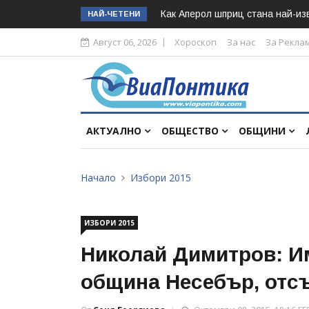
Как Аперол шприц стана най-изв
НАЙ-ЧЕТЕНИ
Август 06, 2026
Хороскоп
За нас
За Рекла
АКТУАЛНО
ОБЩЕСТВО
ОБЩИНИ
Начало
Избори 2015
ИЗБОРИ 2015
Николай Димитров: И
община Несебър, отс