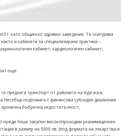
03 г. като общинско здравно заведение. Тя осигурява
както и кабинети за специализирани практики –
докринологичен кабинет, кардиологичен кабинет,
рат още:
 се предлага транспорт от районите на Бургаска,
а Несебър подпомага с финансова субсидия диализния
с хронична бъбречна недостатъчност;
то нужди беше закупен високопроходим реанимационен
отация в размер на 5000 лв. (под формата на лекарства и