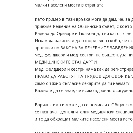
малки населени места в страната.
Като пример в тази връзка мога да дам, че, за
приехме Решение на Общинския съвет, с което
Радева до Оризаре и Гюльовца, тъй като тя не 
Искам да разясня и да отворя една скоба, че 
практики по ЗАКОНА ЗА ЛЕЧЕБНИТЕ ЗАВЕДЕНИЯ
мед. фелдшери и мед. сестри, не съществува н
МЕДИЦИНСКИТЕ СТАНДАРТИ.
Мед. фелдшери и сестри няма как да регистрир
ПРАВО ДА РАБОТЯТ НА ТРУДОВ ДОГОВОР КЪМ
само с тяхно съгласие лекарите да ги наемат/.
Важно е да се знае, че всяко здравно осигуре
Вариант има и може да се помисли с Общинско
се назначат допълнителни медицински специали
и те да обхващат малките населени места като