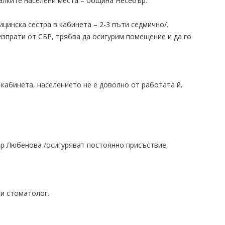
алките населени места – община Несебър:
ицинска сестра в кабинета – 2-3 пъти седмично/.
изпрати от СБР, трябва да осигурим помещение и да го
кабинета, населението не е доволно от работата й.
д-р Любенова /осигуряват постоянно присъствие,
 и стоматолог.