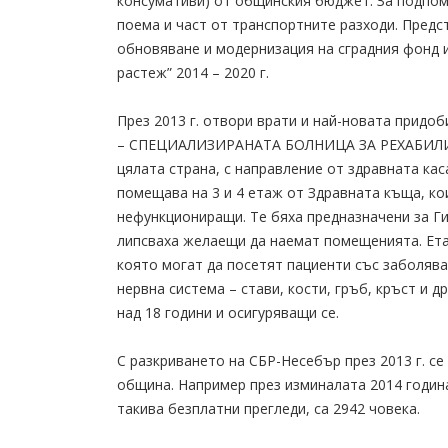
консумативи) от общинския бюджет. За подпо
поема и част от транспортните разходи. Пред
обновяване и модернизация на сградния фонд 
растеж” 2014 – 2020 г.
През 2013 г. отвори врати и най-новата придо
– СПЕЦИАЛИЗИРАНАТА БОЛНИЦА ЗА РЕХАБИЛИТ
цялата страна, с направление от здравната ка
помещава на 3 и 4 етаж от Здравната къща, ко
нефункциониращи. Те бяха предназначени за Г
липсваха желаещи да наемат помещенията. Ета
която могат да посетят пациенти със заболяв
нервна система – стави, кости, гръб, кръст и д
над 18 години и осигуряващи се.
С разкриването на СБР-Несебър през 2013 г. с
община. Например през изминалата 2014 година
такива безплатни прегледи, са 2942 човека.