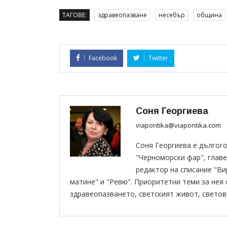
ТАГОВЕ:
здравеопазване
несебър
община
Facebook
Twitter
Соня Георгиева
viapontika@viapontika.com
Соня Георгиева е дългог
"Черноморски фар", главе
редактор на списание "В
матине" и "Ревю". Приоритетни теми за нея
здравеопазването, светският живот, светов