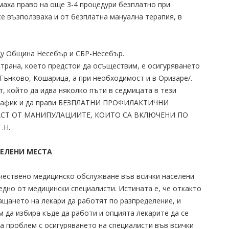
маха право на още 3-4 процедури безплатно при
е възползваха и от безплатна мануална терапия, в
у Община Несебър и СБР-Несебър.
трана, което предстои да осъществим, е осигуряването
/Тънково, Кошарица, а при необходимост и в Оризаре/.
, който да идва няколко пъти в седмицата в тези
 график и да прави БЕЗПЛАТНИ ПРОФИЛАКТИЧНИ
ЧАСТ ОТ МАНИПУЛАЦИИТЕ, КОИТО СА ВКЛЮЧЕНИ ПО
.Н.
ЕЛЕНИ МЕСТА
ачествено медицинско обслужване във всички населени
едно от медицински специалисти. Истината е, че откакто
ащането на лекари да работят по разпределение, и
 да избира къде да работи и опцията лекарите да се
а проблем с осигуряването на специалисти във всички