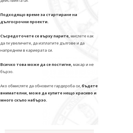
действията си.
Подходящо време за стартиране на
дългосрочни проекти.
Съсредоточете се върху парите,
мислете как
да ги увеличите, да изплатите дългове и да
напреднем в кариерата си.
Всичко това може да се постигне,
макар и не
бързо.
Ако обмисляте да обновите гардероба си,
бъдете
внимателни, може да купите нещо красиво и
много скъпо набързо.