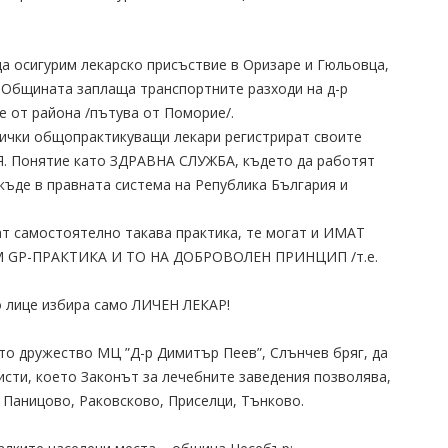
 да осигурим лекарско присъствие в Оризаре и Гюльовца,
 Общината заплаща транспортните разходи на д-р
е от района /пътува от Поморие/.
всички общопрактикуващи лекари регистрират своите
. Понятие като ЗДРАВНА СЛУЖБА, където да работят
икъде в правната система на Република България и
ат самостоятелно такава практика, те могат и ИМАТ
 GP-ПРАКТИКА И ТО НА ДОБРОВОЛЕН ПРИНЦИП /т.е.
но лице избира само ЛИЧЕН ЛЕКАР!
то дружество МЦ ”Д-р Димитър Пеев”, Слънчев бряг, да
сти, което Законът за лечебните заведения позволява,
 Паницово, Раковсково, Приселци, Тънково.