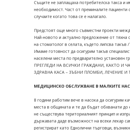
Същите не заплащаха потребителска такса и и
необходимост. Част от преминалите пациенти с
случаите когато това се е налагало.
Предстоят още много съвместни проекти межд
Най-новото и актуално предложение от тяхна с
на стоматолог в селата, където липсва такъв 
Имаме готовност да осигурим такъв специалист
населени места по предварително установен
ПРЕГЛЕДИ НА ВСИЧКИ ГРАЖДАНИ, КАКТО И 
ЗДРАВНА КАСА – ЗЪБНИ ПЛОМБИ, ЛЕЧЕНИЕ И Т
МЕДИЦИНСКО ОБСЛУЖВАНЕ В МАЛКИТЕ НАС
8 години работим вече в насока да осигурим к
места в общината и те да бъдат обхванати до 
не съществува териториалният принцип и изпр
държавата даде възможност на всеки лекар сам
регистрират като Еднолични търговци, възникн