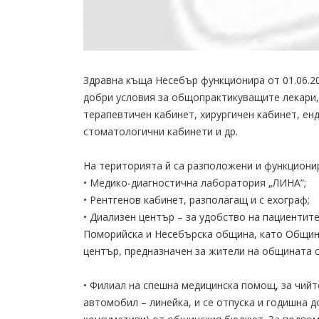
Здравна къща Несебър функционира от 01.06.20
добри условия за общопрактикуващите лекари, 
терапевтичен кабинет, хирургичен кабинет, ен
стоматологични кабинети и др.
На територията й са разположени и функциони
• Медико-диагностична лаборатория „ЛИНА”;
• Рентгенов кабинет, разполагащ и с ехограф;
• Диализен център – за удобство на пациентите
Поморийска и Несебърска община, като Общин
център, предназначен за жители на общината 
• Филиал на спешна медицинска помощ, за чий
автомобил – линейка, и се отпуска и годишна д