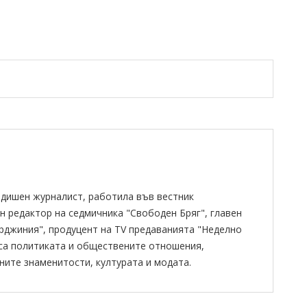
одишен журналист, работила във вестник
н редактор на седмичника "Свободен Бряг", главен
ирджиния", продуцент на TV предаванията "Неделно
 са политиката и обществените отношения,
ните знаменитости, културата и модата.