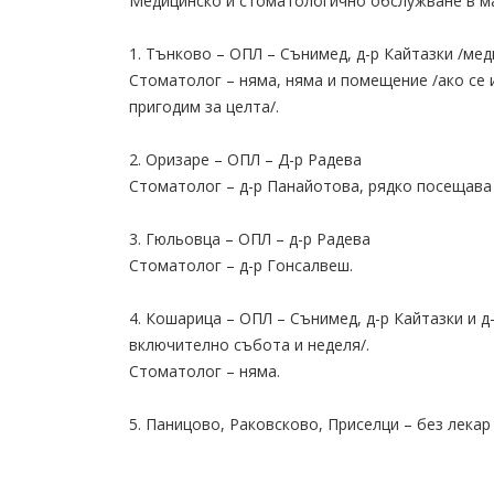
Медицинско и стоматологично обслужване в м
1. Тънково – ОПЛ – Сънимед, д-р Кайтазки /мед
Стоматолог – няма, няма и помещение /ако се 
пригодим за целта/.
2. Оризаре – ОПЛ – Д-р Радева
Стоматолог – д-р Панайотова, рядко посещава 
3. Гюльовца – ОПЛ – д-р Радева
Стоматолог – д-р Гонсалвеш.
4. Кошарица – ОПЛ – Сънимед, д-р Кайтазки и 
включително събота и неделя/.
Стоматолог – няма.
5. Паницово, Раковсково, Приселци – без лекар