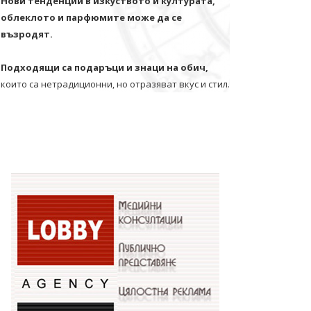
Нови тенденции в изкуството и културата,
облеклото и парфюмите може да се
възродят.
Подходящи са подаръци и знаци на обич,
които са нетрадиционни, но отразяват вкус и стил.