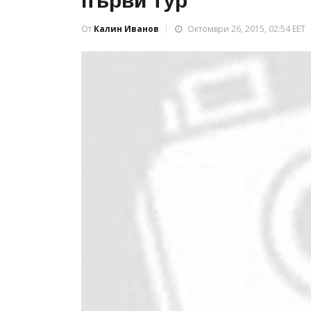
първи тур
От
Калин Иванов
Октомври 26, 2015, 02:54 EET