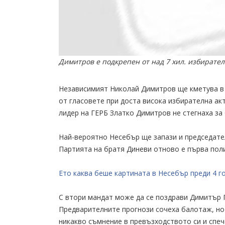
Димитров е подкрепен от над 7 хил. избирател
Независимият Николай Димитров ще кметува в 
от гласовете при доста висока избирателна ак
лидер на ГЕРБ Златко Димитров не стегнаха за
Най-вероятно Несебър ще запази и председате
Партията на братя Диневи отново е първа поли
Ето каква беше картината в Несебър преди 4 г
С втори мандат може да се поздрави Димитър 
Предварителните прогнози сочеха балотаж, но 
никакво съмнение в превъзходството си и спеч