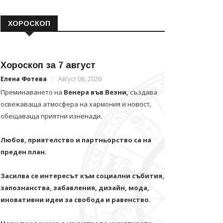
ХОРОСКОП
Хороскоп за 7 август
Елена Фотева
Август 06, 2026
Преминаването на
Венера във Везни,
създава
освежаваща атмосфера на хармония и новост,
обещаваща приятни изненади.
Любов, приятелство и партньорство са на
преден план.
Засилва се интересът към социални събития,
запознанства, забавления, дизайн, мода,
иновативни идеи за свобода и равенство.