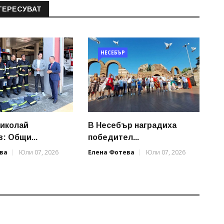
ТЕРЕСУВАТ
НЕСЕБЪР
иколай
В Несебър наградиха
: Общи...
победител...
ва
Юли 07, 2026
Елена Фотева
Юли 07, 2026