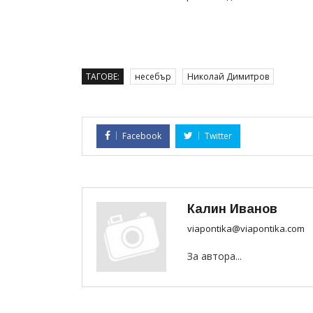
ТАГОВЕ:
несебър
Николай Димитров
Facebook
Twitter
Калин Иванов
viapontika@viapontika.com
За автора...