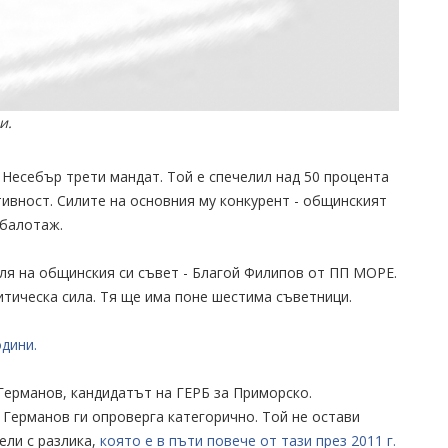
и.
Несебър трети мандат. Той е спечелил над 50 процента
тивност. Силите на основния му конкурент - общинският
 балотаж.
ля на общинския си съвет - Благой Филипов от ПП МОРЕ.
тическа сила. Тя ще има поне шестима съветници.
одини.
Германов, кандидатът на ГЕРБ за Приморско.
Германов ги опроверга категорично. Той не остави
ели с разлика,
която е в пъти повече от тази през 2011 г.