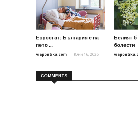
Евростат: България е на
Белият б
пето ...
болести
viapontika.com
Юни 16, 2026
viapontika
COMMENTS