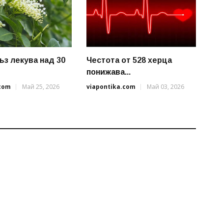
ъз лекува над 30
Честота от 528 херца
понижава...
.com
Май 25, 2026
viapontika.com
Май 03, 2026