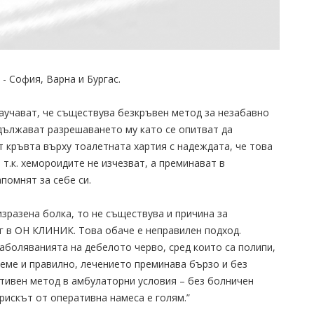
- София, Варна и Бургас.
учават, че съществува безкръвен метод за незабавно
удължават разрешаването му като се опитват да
 кръвта върху тоалетната хартия с надеждата, че това
 т.к. хемороидите не изчезват, а преминават в
помнят за себе си.
изразена болка, то нe съществува и причина за
г в ОН КЛИНИК. Това обаче е неправилен подход.
аболяванията на дебелото черво, сред които са полипи,
време и правилно, лечението преминава бързо и без
ативен метод в амбулаторни условия – без болничен
рискът от оперативна намеса е голям.”