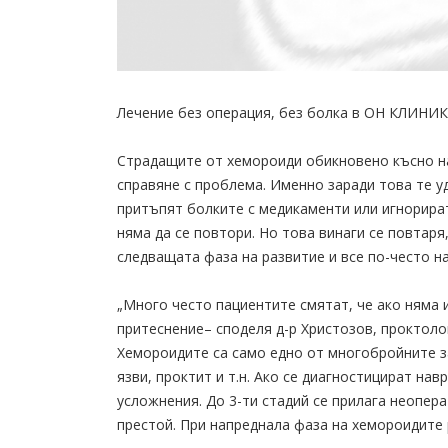
Лечение без операция, без болка в ОН КЛИНИК 
Страдащите от хемороиди обикновено късно на
справяне с проблема. Именно заради това те 
притъпят болките с медикаменти или игнорират
няма да се повтори. Но това винаги се повтаря,
следващата фаза на развитие и все по-често на
„Много често пациентите смятат, че ако няма 
притеснение– споделя д-р Христозов, проктоло
Хемороидите са само едно от многобройните з
язви, проктит и т.н. Ако се диагностицират на
усложнения. До 3-ти стадий се прилага неопер
престой. При напреднала фаза на хемороидите 