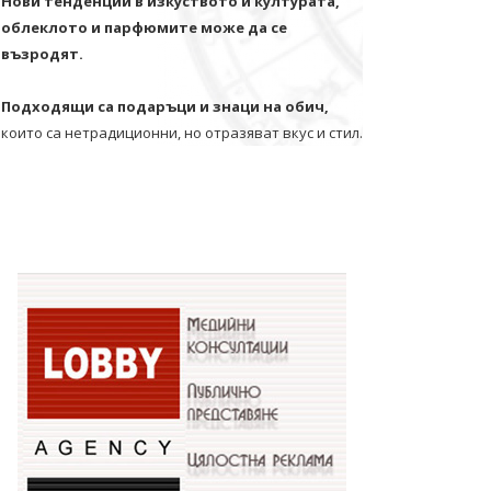
Нови тенденции в изкуството и културата,
облеклото и парфюмите може да се
възродят.
Подходящи са подаръци и знаци на обич,
които са нетрадиционни, но отразяват вкус и стил.