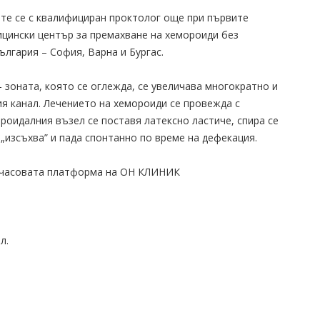
йте се с квалифициран проктолог още при първите
цински център за премахване на хемороиди без
ългария – София, Варна и Бургас.
зоната, която се оглежда, се увеличава многократно и
я канал. Лечението на хемороиди се провежда с
роидалния възел се поставя латексно ластиче, спира се
„изсъхва” и пада спонтанно по време на дефекация.
4-часовата платформа на ОН КЛИНИК
л.