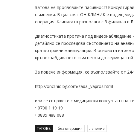
Затова не проявявайте пасивност! Консултира
съмнения. В цял свят ОН КЛИНИК е водещ меди
операция. Клиниката разполага с 3 филиала в Б
Диагностиката протича под видеонаблюдение – 
детайлно се проследява състоянието на анални
краткотрайни манипулации. В основата на хемо
кръвоснабдяването към него и до седмица той 
За повече информация, се възползвайте от 2
http://onclinic-bg.com/zadai_vapros.html
или се свържете с медицински консултант на те
• 0700 1 19 19
• 0885 488 088
ТАГОВЕ:
без операция
лечение