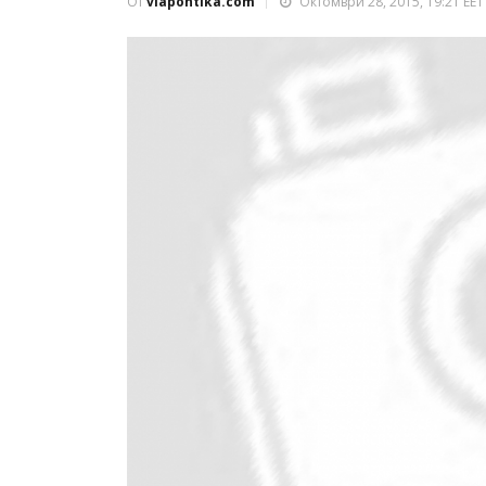
От
viapontika.com
Октомври 28, 2015, 19:21 EET