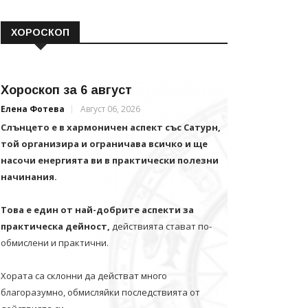
ХОРОСКОП
Хороскоп за 6 август
Елена Фотева
Август 06, 2026
Слънцето е в хармоничен аспект със Сатурн,
той организира и ограничава всичко и щe
насочи енергията ви в практически полезни
начинания.
Това е един от най-добрите аспекти за
практическа дейност,
действията стават по-
обмислени и практични.
Хората са склонни да действат много
благоразумно, обмисляйки последствията от