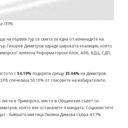
а ГЕРБ.
е на първия тур се смята за една от изненадите на
тър Гихоров Димитров заради широката коалиция, която
риморско" влязоха Реформаторски блок, АБВ, БДЦ, СДП,
ястото с
54.19%
подкрепа срещу
35.04%
на Димитров.
ГЕРБ спечелиха 50.10% от гласовете на избирателите,
 листи в Приморско, място в Общинския съвет си
димитров, която взе останалите 4 мандата. Социалистите
дат - бившата кметица Лиляна Димова събра 4.17%.