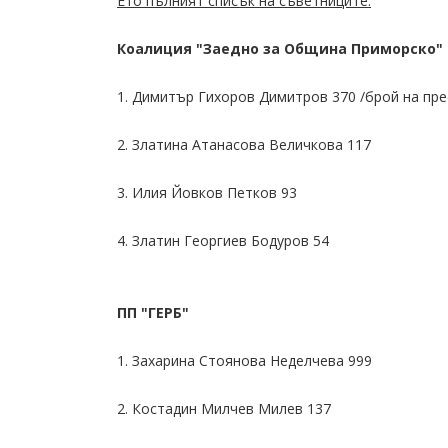
Ето пълният списък на съветниците:
Коалиция "Заедно за Община Приморско"
1. Димитър Гихоров Димитров 370 /брой на пр
2. Златина Атанасова Величкова 117
3. Илия Йовков Петков 93
4. Златин Георгиев Бодуров 54
ПП "ГЕРБ"
1. Захарина Стоянова Неделчева 999
2. Костадин Милчев Милев 137