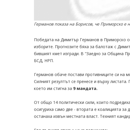
Германов показа на Борисов, че Приморско е н
Победата на Димитър Германов в Приморско ощ
изборите. Прогнозите бяха за балотаж с Дими
бившият кмет изгради. В "Заедно за Община П
БСД, НРП.
Германов обаче постави противниците си на м
Силният резултът се пренесе и върху листата. 
което им стигна за
9 мандата.
От общо 14 политически сили, които подредиха
осигуриха само две - втората е коалицията за 
останаха извън местната власт. Техният канди