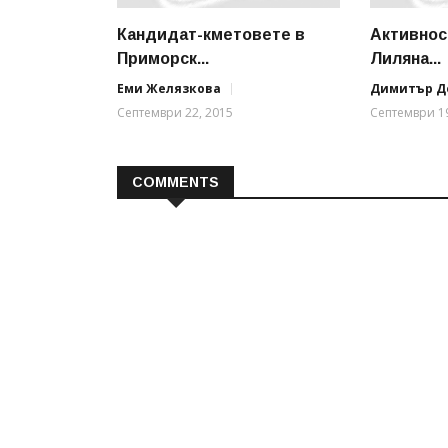
Кандидат-кметовете в
Активнос
Приморск...
Лиляна...
Еми Желязкова
Димитър Д
Септември 22, 2015
Септември 19
COMMENTS