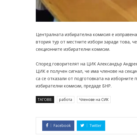
Централната избирателна комисия е изправена
втория тур от местните избори заради това, че
секционните избирателни комисии.
Според говорителят на ЦИК Александър Андреев
ЦИК е получен сигнал, че има членове на секци
са се отказали от подготовката на изборните
избирателни комисии, предаде БНР.
ТАГОВЕ:
работа
Членове на СИК
Facebook
Twitter