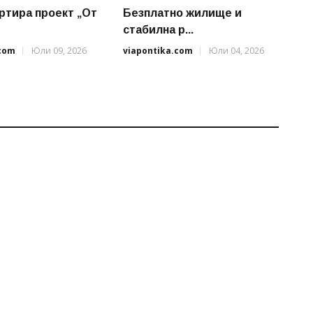
ртира проект „От
Безплатно жилище и
стабилна р...
.com
Юли 09, 2026
viapontika.com
Юли 04, 2026