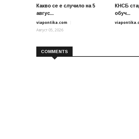
Какво се е случило на 5
КНСБ ста
авгус...
обуч...
viapontika.com
viapontika
Август 05, 2026
COMMENTS