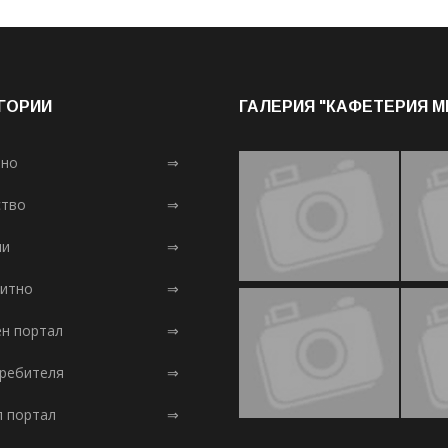
ГОРИИ
ГАЛЕРИЯ "КАФЕТЕРИЯ 
лно
⇒
тво
⇒
ни
⇒
итно
⇒
ен портал
⇒
требителя
⇒
л портал
⇒