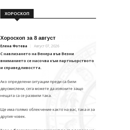
ХОРОСКОП
Хороскоп за 8 август
Елена Фотева
Август 07, 2026
С навлизането на Венера във Везни
вниманието се насочва към партньорството
и справедливостта.
Ако определени ситуации преди са били
двусмислени, сега можете да изясните защо
нещата са се развили така.
Ще има голямо облекчение както на вас, така и за
другия човек.