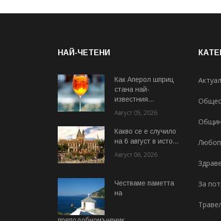
НАЙ-ЧЕТЕНИ
КАТЕ
Как Аперол шприц
Актуа
стана най-
известния...
Общес
Август 05, 2026
Общи
Какво се е случило
на 6 август в исто...
Любоп
Август 06, 2026
Здрав
Честваме паметта
За по
на
Траве
преподобномъченик...