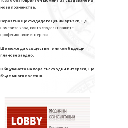
Това е
благоприятен момент за създаване на
нови познанства.
Вероятно ще създадете ценни връзки,
ще
намерите хора, които споделят вашите
професионални интереси.
Ще може да осъществите някои бъдещи
планове заедно.
Общуването на хора със сходни интереси, ще
бъде много полезно.