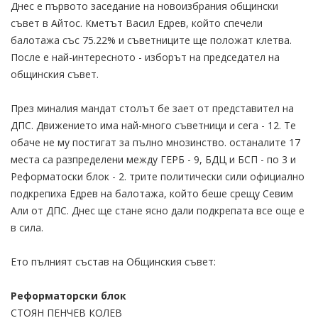
Днес е първото заседание на новоизбрания общински
съвет в Айтос. Кметът Васил Едрев, който спечели
балотажа със 75.22% и съветниците ще положат клетва.
После е най-интересното - изборът на председател на
общинския съвет.
През миналия мандат столът бе зает от представител на
ДПС. Движението има най-много съветници и сега - 12. Те
обаче не му постигат за пълно мнозинство. останалите 17
места са разпределени между ГЕРБ - 9, БДЦ и БСП - по 3 и
Реформатоски блок - 2. трите политически сили официално
подкрепиха Едрев на балотажа, който беше срещу Севим
Али от ДПС. Днес ще стане ясно дали подкрепата все още е
в сила.
Ето пълният състав на Общинския съвет:
Реформаторски блок
СТОЯН ПЕНЧЕВ КОЛЕВ