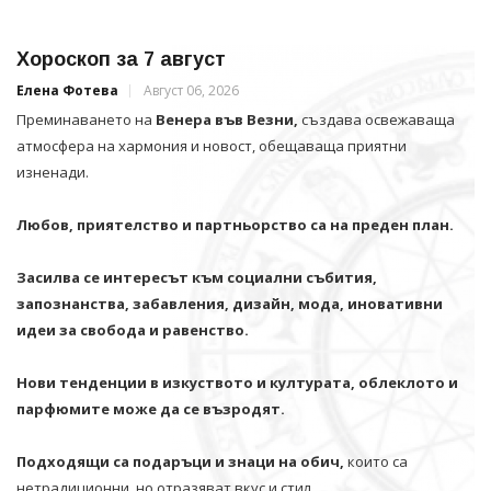
Хороскоп за 7 август
Елена Фотева
Август 06, 2026
Преминаването на
Венера във Везни,
създава освежаваща
атмосфера на хармония и новост, обещаваща приятни
изненади.
Любов, приятелство и партньорство са на преден план.
Засилва се интересът към социални събития,
запознанства, забавления, дизайн, мода, иновативни
идеи за свобода и равенство.
Нови тенденции в изкуството и културата, облеклото и
парфюмите може да се възродят.
Подходящи са подаръци и знаци на обич,
които са
нетрадиционни, но отразяват вкус и стил.