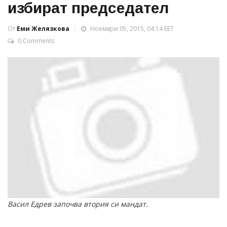
избират председател
От
Еми Желязкова
Ноември 05, 2015, 04:14 EET
0 Comments
Васил Едрев започва втория си мандат.