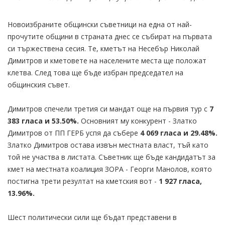
Новоизбраните общински съветници на една от най-
прочутите общини в страната днес се събират на първата
си тържествена сесия. Те, кметът на Несебър Николай
Димитров и кметовете на населените места ще положат
клетва. След това ще бъде избран председател на
общинския съвет.
Димитров спечели третия си мандат още на първия тур с
7
383 гласа и 53.50%.
Основният му конкурент - Златко
Димитров от ПП ГЕРБ успя да събере
4 069 гласа и 29.48%.
Златко Димитров остава извън местната власт, тъй като
той не участва в листата. Съветник ще бъде кандидатът за
кмет на местната коалиция ЗОРА - Георги Манолов, която
постигна трети резултат на кметския вот -
1 927 гласа,
13.96%.
Шест политически сили ще бъдат представени в