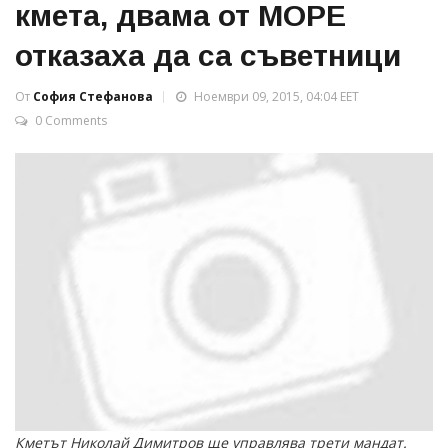
кмета, двама от МОРЕ
отказаха да са съветници
От
София Стефанова
Ноември 09, 2015, 04:04 EET
0 Comments
Кметът Николай Димитров ще управлява трети мандат.