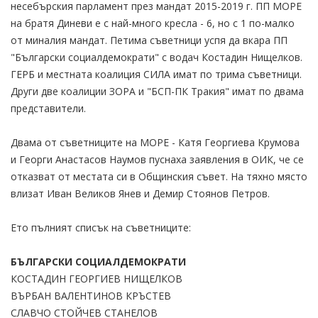
несебърския парламент през мандат 2015-2019 г. ПП МОРЕ
на братя Диневи е с най-много кресла - 6, но с 1 по-малко
от миналия мандат. Петима съветници успя да вкара ПП
"Български социалдемократи" с водач Костадин Нищелков.
ГЕРБ и местната коалиция СИЛА имат по трима съветници.
Други две коалиции ЗОРА и "БСП-ПК Тракия" имат по двама
представители.
Двама от съветниците на МОРЕ - Катя Георгиева Крумова
и Георги Анастасов Наумов пуснаха заявления в ОИК, че се
отказват от местата си в Общинския съвет. На тяхно място
влизат Иван Великов Янев и Демир Стоянов Петров.
Ето пълният списък на съветниците:
БЪЛГАРСКИ СОЦИАЛДЕМОКРАТИ
КОСТАДИН ГЕОРГИЕВ НИЩЕЛКОВ
ВЪРБАН ВАЛЕНТИНОВ КРЪСТЕВ
СЛАВЧО СТОЙЧЕВ СТАНЕЛОВ