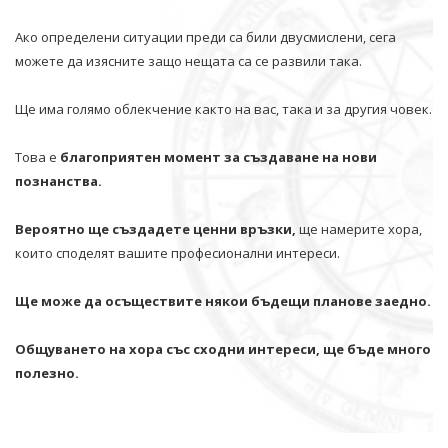
Ако определени ситуации преди са били двусмислени, сега
можете да изясните защо нещата са се развили така.
Ще има голямо облекчение както на вас, така и за другия човек.
Това е
благоприятен момент за създаване на нови
познанства.
Вероятно ще създадете ценни връзки,
ще намерите хора,
които споделят вашите професионални интереси.
Ще може да осъществите някои бъдещи планове заедно.
Общуването на хора със сходни интереси, ще бъде много
полезно.