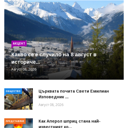
АКЦЕНТ
Какво се е случило на 8 август в
историче...
Август 08, 2026
Църквата почита Свeти Емилиан
ОБЩЕСТВО
Изповедник ...
Август 08, 2026
Как Аперол шприц стана най-
ПРЕДСТАВЯНЕ
известният ко...