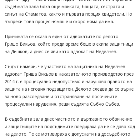
съдебната зала бяха още майката, бащата, сестрата и
синът на Стаматов, както и първата порция свидетели. Но
въпреки това процес нямаше и скоро няма да има.
Причината се оказа в един от адвокатите по делото -
Гришо Викьов, който преди време беше в екипа защитници
на Дишков, а днес се яви като адвокат на Неделчев.
Съдът намери, че участието на защитника на Неделчев –
адвокат Гриша Викьов в наказателното производство през
2014 г. е процесуално недопустимо и нарушава правото на
защита на неговия подзащитен. Делото следва да се върне
за ново разследване и отстраняване на посочените
процесуални нарушения, реши съдията Събчо Събев.
В съдебната зала днес частното и държавното обвинение
и защитниците на подсъдимите пледираха да не се дава ход
на делото. Те се мотивираха с допуснати на досъдебното