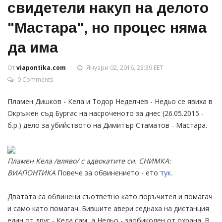
свидетели накуп на делото
"Мастара", но процес няма
да има
От
viapontika.com
Януари 02, 2016, 23:39 EET
0 Comments
Пламен Дишков - Кела и Тодор Неделчев - Недьо се явиха в
Окръжен съд Бургас на насроченото за днес (26.05.2015 -
б.р.) дело за убийството на Димитър Стаматов - Мастара.
Пламен Кела /вляво/ с адвокатите си. СНИМКА:
ВИАПОНТИКА
Повече за обвинението - ето
тук.
Дватата са обвинени съответно като поръчител и помагач
и само като помагач. Бившите авери седнаха на дистанция
един от друг - Кела сам, а Недьо - заобиколен от охрана. В