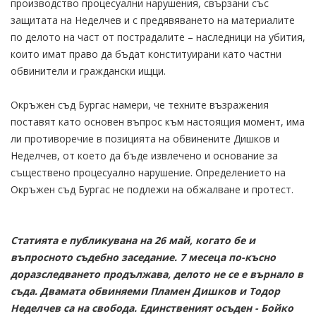
производство процесуални нарушения, свързани със
защитата на Неделчев и с предявяването на материалите
по делото на част от пострадалите – наследници на убития,
които имат право да бъдат конституирани като частни
обвинители и граждански ищци.
Окръжен съд Бургас намери, че техните възражения
поставят като основен въпрос към настоящия момент, има
ли противоречие в позицията на обвинените Дишков и
Неделчев, от което да бъде извлечено и основание за
съществено процесуално нарушение. Определението на
Окръжен съд Бургас не подлежи на обжалване и протест.
Статията е публикувана на 26 май, когато бе и
въпросното съдебно заседание. 7 месеца по-късно
доразследването продължава, делото не се е върнало в
съда. Двамата обвиняеми Пламен Дишков и Тодор
Неделчев са на свобода. Единственият осъден - Бойко