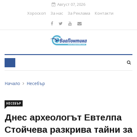
Август 07, 2026
Хороскоп
За нас
За Реклама
Контакти
Начало
Несебър
НЕСЕБЪР
Днес археологът Евтелпа
Стойчева разкрива тайни за