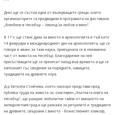
Днес ще се състои една от вълнуващите срещи, които
организаторите са предвидили в програмата на фестивала
„Влюбени в Несебър – Уикенд за любов и вино“.
В 17 ч. ще стане дума за виното и археологията и тъй като
14 февруари е международният ден на археологията, ще се
говори в аванс за тази наука, превърнала се в неизменна
част от живота на Несебър. Благодарение на нея
присъстващите ще се пренесат назад във времето и ще се
запознаят със сведения за порядките, навиците,
традициите на древните хора.
Д-р Евтелпа Стойчева, която наскоро представи пред
публика труда на живота си, озаглавен „Златната книга на
Несебър“, ще разкрие любопитни тайни от миналото на
хилядолетния град и ще разкаже за ритуалите и традициите
на древните, свързани с виното - божественият еликсир,