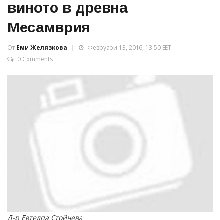
виното в древна
Месамврия
От
Еми Желязкова
Февруари 13, 2016, 13:50 EET
0 Comments
Д-р Евтелпа Стойчева