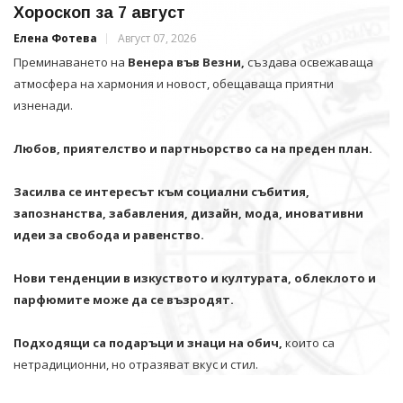
Хороскоп за 7 август
Елена Фотева
Август 07, 2026
Преминаването на
Венера във Везни,
създава освежаваща
атмосфера на хармония и новост, обещаваща приятни
изненади.
Любов, приятелство и партньорство са на преден план.
Засилва се интересът към социални събития,
запознанства, забавления, дизайн, мода, иновативни
идеи за свобода и равенство.
Нови тенденции в изкуството и културата, облеклото и
парфюмите може да се възродят.
Подходящи са подаръци и знаци на обич,
които са
нетрадиционни, но отразяват вкус и стил.