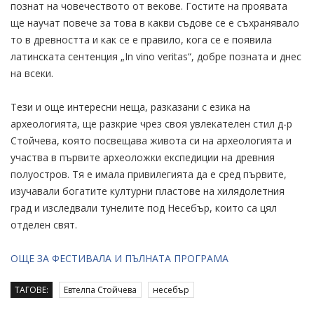
познат на човечеството от векове. Гостите на проявата
ще научат повече за това в какви съдове се е съхранявало
то в древността и как се е правило, кога се е появила
латинската сентенция „In vino veritas“, добре позната и днес
на всеки.
Тези и още интересни неща, разказани с езика на
археологията, ще разкрие чрез своя увлекателен стил д-р
Стойчева, която посвещава живота си на археологията и
участва в първите археоложки експедиции на древния
полуостров. Тя е имала привилегията да е сред първите,
изучавали богатите културни пластове на хилядолетния
град и изследвали тунелите под Несебър, които са цял
отделен свят.
ОЩЕ ЗА ФЕСТИВАЛА И ПЪЛНАТА ПРОГРАМА
ТАГОВЕ:
Евтелпа Стойчева
несебър