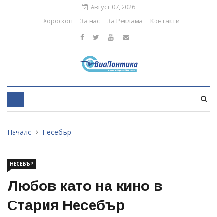
Август 07, 2026
Хороскоп
За нас
За Реклама
Контакти
Начало
Несебър
НЕСЕБЪР
Любов като на кино в
Стария Несебър