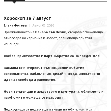
Хороскоп за 7 август
Елена Фотева
Август 07, 2026
Преминаването на
Венера във Везни,
създава освежаваща
атмосфера на хармония и новост, обещаваща приятни
изненади.
Любов, приятелство и партньорство са на преден план.
Засилва се интересът към социални събития,
запознанства, забавления, дизайн, мода, иновативни
идеи за свобода и равенство.
Нови тенденции в изкуството и културата, облеклото и
парфюмите може да се възродят.
Подходящи са подаръци и знаци на обич,
които са