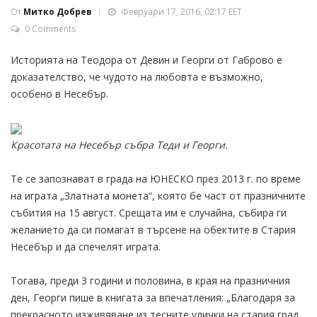
От
Митко Добрев
Февруари 17, 2016, 02:17 EET
0 Comments
Историята на Теодора от Девин и Георги от Габрово е
доказателство, че чудото на любовта е възможно,
особено в Несебър.
Красотата на Несебър събра Теди и Георги.
Те се запознават в града на ЮНЕСКО през 2013 г. по време
на играта „Златната монета“, която бе част от празничните
събития на 15 август. Срещата им е случайна, събира ги
желанието да си помагат в търсене на обектите в Стария
Несебър и да спечелят играта.
Тогава, преди 3 години и половина, в края на празничния
ден, Георги пише в книгата за впечатления: „Благодаря за
прекрасното изживяване из тесните улички на стария град.