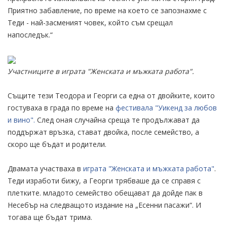
Приятно забавление, по време на което се запознахме с
Теди - най-засменият човек, който съм срещал
напоследък.“
Участниците в играта "Женската и мъжката работа".
Същите тези Теодора и Георги са една от двойките, които
гостуваха в града по време на
фестивала "Уикенд за любов
и вино".
След оная случайна среща те продължават да
поддържат връзка, стават двойка, после семейство, а
скоро ще бъдат и родители.
Двамата участваха в
играта "Женската и мъжката работа"
.
Теди изработи бижу, а Георги трябваше да се справя с
плетките. младото семейство обещават да дойде пак в
Несебър на следващото издание на „Есенни пасажи“. И
тогава ще бъдат трима.