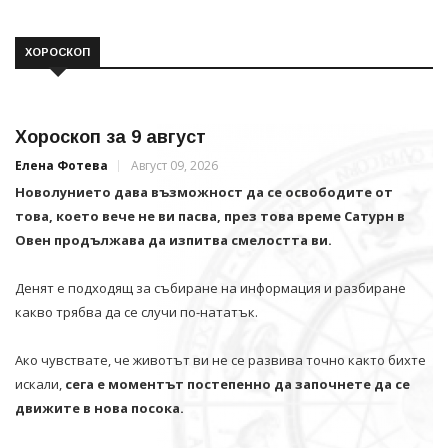
ХОРОСКОП
Хороскоп за 9 август
Елена Фотева
Август 09, 2026
Новолунието дава възможност да се освободите от
това, което вече не ви пасва, през това време Сатурн в
Овен продължава да изпитва смелостта ви.
Денят е подходящ за събиране на информация и разбиране
какво трябва да се случи по-нататък.
Ако чувствате, че животът ви не се развива точно както бихте
искали,
сега е моментът постепенно да започнете да се
движите в нова посока.