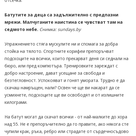
отсечка.
Батутите за деца са задължително с предпазни
мрежи. Малчуганите наистина се чувстват там на
седмото небе.
Снимка: sundays.by
Упражнението стяга мускулите ни и спомага за добра
стойка на тялото. Спортните корифеи препоръчват
подскоците на всички, които прекарват деня си седнали на
бюро, или пред компютъра. Тренировките зареждат с
добро настроение, дават усещане за свобода и
безтегловност. Успокояват и гонят умората. Трудно е да
скачаш намръщен, нали? Освен че ще ви накарат да се
усмихнете, подскоците ще ви освободят и от излишните
килограми.
На батут могат да скачат всички - от най-малките до хора
над 55. Не е препоръчително да го правите, ако някога сте
чупили крак, ръка, ребро или страдате от сърдечносъдово