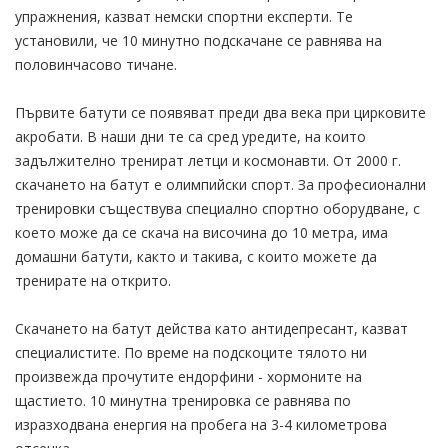
упражнения, казват немски спортни експерти. Те
установили, че 10 минутно подскачане се равнява на
половинчасово тичане.
Първите батути се появяват преди два века при цирковите
акробати. В наши дни те са сред уредите, на които
задължително тренират летци и космонавти. От 2000 г.
скачането на батут е олимпийски спорт. За професионални
тренировки съществува специално спортно оборудване, с
което може да се скача на височина до 10 метра, има
домашни батути, както и такива, с които можете да
тренирате на открито.
Скачането на батут действа като антидепресант, казват
специалистите. По време на подскоците тялото ни
произвежда прочутите ендорфини - хормоните на
щастието. 10 минутна тренировка се равнява по
изразходвана енергия на пробега на 3-4 километрова