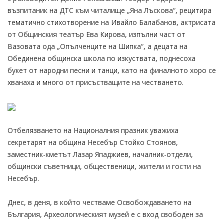
възпитаник на ДТС към читалище „Яна Лъскова“, рецитира
тематично стихотворение на Ивайло Балабанов, актрисата
от Общинския театър Ева Кирова, изпълни част от
Вазовата ода „Опълченците на Шипка“, а децата на
Обединена общинска школа по изкуствата, поднесоха
букет от народни песни и танци, като на финалното хоро се
хванаха и много от присъстващите на честването.
Отбелязването на Националния празник уважиха
секретарят на община Несебър Стойко Стоянов,
заместник-кметът Лазар Япаджиев, началник-отдели,
общински съветници, общественици, жители и гости на
Несебър.
Днес, в деня, в който честваме Освобождаването на
България, Археологическият музей е с вход свободен за