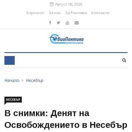
Август 08, 2026
Хороскоп
За нас
За Реклама
Контакти
Начало
Несебър
НЕСЕБЪР
В снимки: Денят на
Освобождението в Несебър