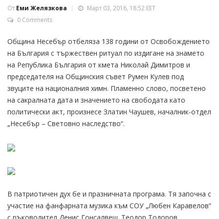
От
Еми Желязкова
Март 03, 2016, 18:52 EET
0 Comments
Община Несебър отбеляза 138 години от Освобождението
на България с тържествен ритуал по издигане на знамето
на Република България от кмета Николай Димитров и
председателя на Общинския съвет Румен Кулев под
звуците на националния химн. Пламенно слово, посветено
на сакралната дата и значението на свободата като
политически акт, произнесе Златин Чаушев, началник-отдел
„Несебър – Световно наследство“.
В патриотичен дух бе и празничната програма. Тя започна с
участие на фанфарната музика към СОУ „Любен Каравелов“
с ръководител Денис Гонсалвеш. Теодор Тодоров,