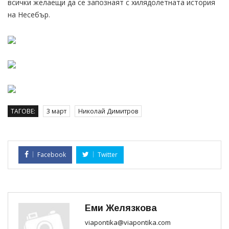
всички желаещи да се запознаят с хилядолетната история
на Несебър.
ТАГОВЕ:
3 март
Николай Димитров
Facebook
Twitter
Еми Желязкова
viapontika@viapontika.com