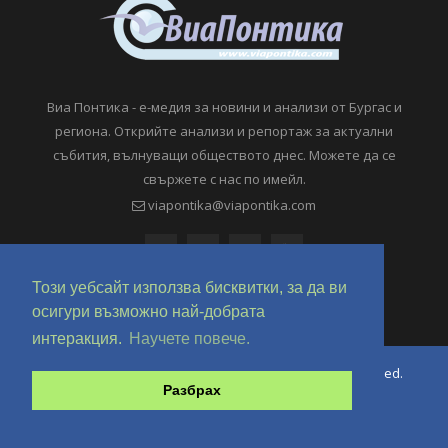
Виа Понтика - е-медия за новини и анализи от Бургас и
региона. Открийте анализи и репортаж за актуални
събития, вълнуващи обществото днес. Можете да се
свържете с нас по имейл.
viapontika@viapontika.com
Този уебсайт използва бисквитки, за да ви
осигури възможно най-добрата
интеракция.
Научете повече.
Copyright © 2018-2024 ViaPontika.com. All Rights Reserved.
Разбрах
Development @ OverHertz Ltd
Ω
За нас
За Реклама
Контакти