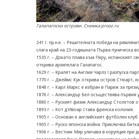
Галапагоски острови. Снимка:prooz.ru
241 г. пр.н.е. – Решителната победа на римлян
слага край на 23-годишната Първа пуническа во
1535 г. – Докато плава към Перу, испанският 
открива архипелага Галапагос.
1629 г. – Кралят на Англия Чарлз I разпуска па
1770 г. – Джеймс Кук открива остров Стюарт, 
1848 г. – Карл Маркс е избран в Париж за през
1876 г. – Александър Бел осъществява първия 
1880 г. – Руският физик Александър Столетов 
1893 г. – Кот д'Ивоар става френска колония.
1905 г. – Основан е английският футболен клуб
1905 г. – Руско-японска война: Приключва битк
1906 г. – Вестник Мир уличава в корупция при 