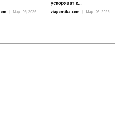
ускоряват к...
.com
Март 06, 2026
viapontika.com
Март 03, 2026