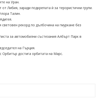
ите на Уран.
 от Либия, заради подкрепата ѝ за терористични групи.
Флора Талин.
Адигея.
я световен рекорд по дълбочина на гмуркане без
 писта за автомобилни състезания Албърт Парк в
едседател на Гърция.
с Орбитър достига орбитата на Марс.