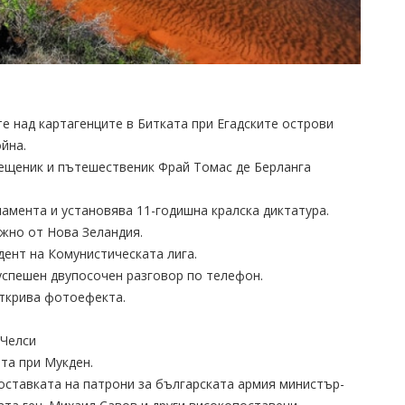
ите над картагенците в Битката при Егадските острови
йна.
свещеник и пътешественик Фрай Томас де Берланга
рламента и установява 11-годишна кралска диктатура.
южно от Нова Зеландия.
идент на Комунистическата лига.
успешен двупосочен разговор по телефон.
открива фотоефекта.
 Челси
ата при Мукден.
доставката на патрони за българската армия министър-