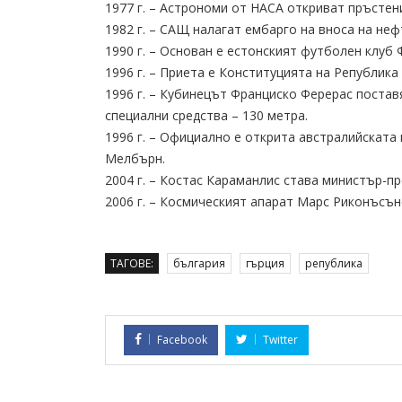
1977 г. – Астрономи от НАСА откриват пръстен
1982 г. – САЩ налагат ембарго на вноса на нефт
1990 г. – Основан е естонският футболен клуб 
1996 г. – Приета е Конституцията на Република 
1996 г. – Кубинецът Франциско Ферерас постав
специални средства – 130 метра.
1996 г. – Официално е открита австралийската
Мелбърн.
2004 г. – Костас Караманлис става министър-пр
2006 г. – Космическият апарат Марс Риконъсън
ТАГОВЕ:
българия
гърция
република
Facebook
Twitter