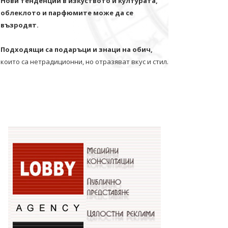
Нови тенденции в изкуството и културата,
облеклото и парфюмите може да се
възродят.
Подходящи са подаръци и знаци на обич,
които са нетрадиционни, но отразяват вкус и стил.