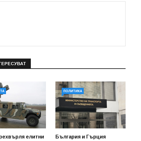
ТЕРЕСУВАТ
АТА
ПОЛИТИКА
рехвърля елитни
България и Гърция