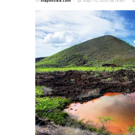
От
viapontika.com
Март 10, 2026, 08:18 EET