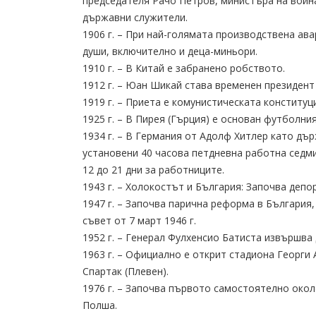
председателя Рачо Петров, министъра на война
държавни служители.
1906 г. – При най-голямата производствена ава
души, включително и деца-миньори.
1910 г. – В Китай е забранено робството.
1912 г. – Юан Шикай става временен президент
1919 г. – Приета е комунистическата конституц
1925 г. – В Пирея (Гърция) е основан футболни
1934 г. – B Германия от Адолф Хитлер като дъ
установени 40 часова петдневна работна седми
12 до 21 дни за работниците.
1943 г. – Холокостът и България: Започва деп
1947 г. – Започва парична реформа в България
съвет от 7 март 1946 г.
1952 г. – Генерал Фулхенсио Батиста извършва 
1963 г. – Официално е открит стадиона Георги
Спартак (Плевен).
1976 г. – Започва първото самостоятелно окол
Полша.