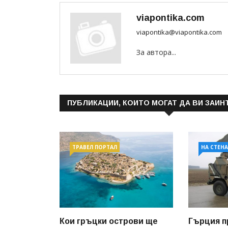
viapontika.com
viapontika@viapontika.com
За автора...
ПУБЛИКАЦИИ, КОИТО МОГАТ ДА ВИ ЗАИН
ТРАВЕЛ ПОРТАЛ
НА СТЕН
Кои гръцки острови ще
Гърция п