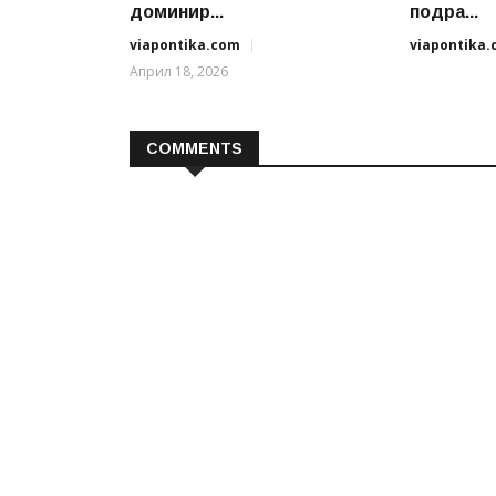
доминир...
подра...
viapontika.com
viapontika
Април 18, 2026
COMMENTS