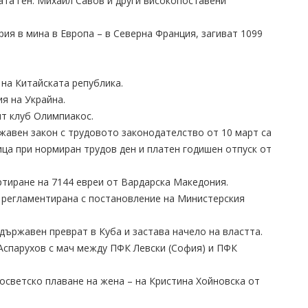
та ген. Михаил Савов и други високопоставени
рия в мина в Европа – в Северна Франция, загиват 1099
 на Китайската република.
ия на Украйна.
ят клуб Олимпиакос.
ржавен закон с трудовото законодателство от 10 март са
ца при нормиран трудов ден и платен годишен отпуск от
ортиране на 7144 евреи от Вардарска Македония.
, регламентирана с постановление на Министерския
държавен преврат в Куба и застава начело на властта.
 Аспарухов с мач между ПФК Левски (София) и ПФК
осветско плаване на жена – на Кристина Хойновска от