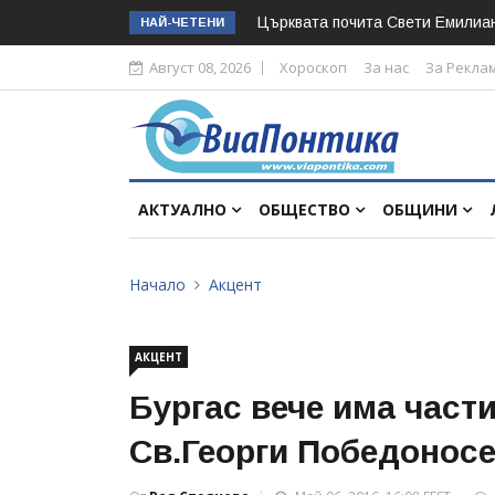
Църквата почита Свeти Емилиа
НАЙ-ЧЕТЕНИ
Август 08, 2026
Хороскоп
За нас
За Рекла
АКТУАЛНО
ОБЩЕСТВО
ОБЩИНИ
Начало
Акцент
АКЦЕНТ
Бургас вече има част
Св.Георги Победоносе