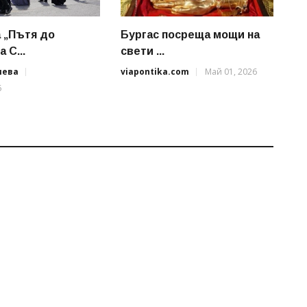
 „Пътя до
Бургас посреща мощи на
 С...
свети ...
иева
viapontika.com
Май 01, 2026
6