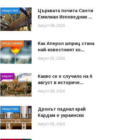
Църквата почита Свeти
ОБЩЕСТВО
Емилиан Изповедник ...
Август 08, 2026
Как Аперол шприц стана
ПРЕДСТАВЯНЕ
най-известният ко...
Август 05, 2026
Какво се е случило на 6
АКЦЕНТ
август в историче...
Август 06, 2026
Дронът паднал край
ОБЩЕСТВО
Кардам е украински
Август 08, 2026