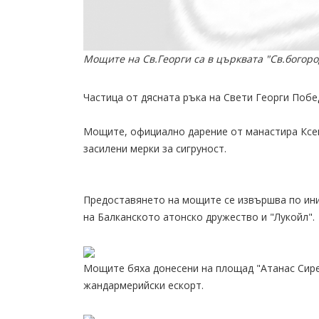
Мощите на Св.Георги са в църквата "Св.богоро
Частица от дясната ръка на Свети Георги Побед
Мощите, официално дарение от манастира Ксен
засилени мерки за сигруност.
Предоставянето на мощите се извършва по ин
на Балканското атонско дружество и "Лукойл".
Мощите бяха донесени на площад "Атанас Сире
жандармерийски ескорт.