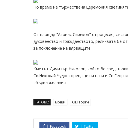
По време на тържествена церемония светинята
От площад "Атанас Сиреков" с процесия, съста
духовенство и гражданството, реликвата бе от
за поклонение на вярващите.
Кметът Димитър Николов, който бе сред първи
Св.Николай Чудовторец, ще ни пази и Св.Георг
сбъдва желания.
ТАГОВЕ:
мощи
Св.Георги
Facebook
Twitter