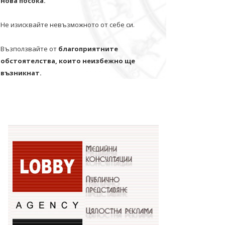
нова посока.
Не изисквайте невъзможното от себе си.
Възползвайте от
благоприятните
обстоятелства, които неизбежно ще
възникнат.