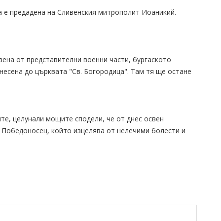
 е предадена на Сливенския митрополит Иоаникий.
вена от представителни военни части, бургаското
несена до църквата "Св. Богородица". Там тя ще остане
те, целунали мощите сподели, че от днес освен
и Победоносец, който изцелява от нелечими болести и