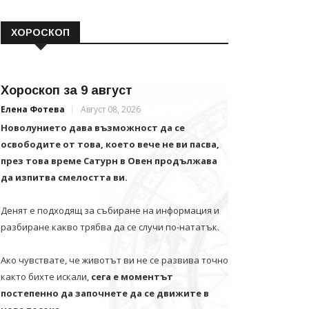
ХОРОСКОП
Хороскоп за 9 август
Елена Фотева
Август 08, 2026
Новолунието дава възможност да се
освободите от това, което вече не ви пасва,
през това време Сатурн в Овен продължава
да изпитва смелостта ви.
Денят е подходящ за събиране на информация и
разбиране какво трябва да се случи по-нататък.
Ако чувствате, че животът ви не се развива точно
както бихте искали,
сега е моментът
постепенно да започнете да се движите в