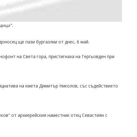
дица".
оносец ще пази бургазлии от днес, 6 май.
офонт на Света гора, пристигнаха на Гергьовден при
ициатива на кмета Димитър Николов, със съдействието
ков" от архиерейския наместник отец Севастиян с