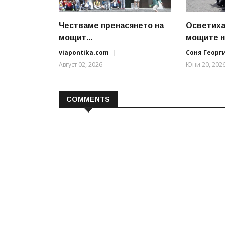
Честваме пренасянето на
Осветиха
мощит...
мощите на
viapontika.com
Соня Георг
Август 02, 2026
Юни 20, 202
COMMENTS