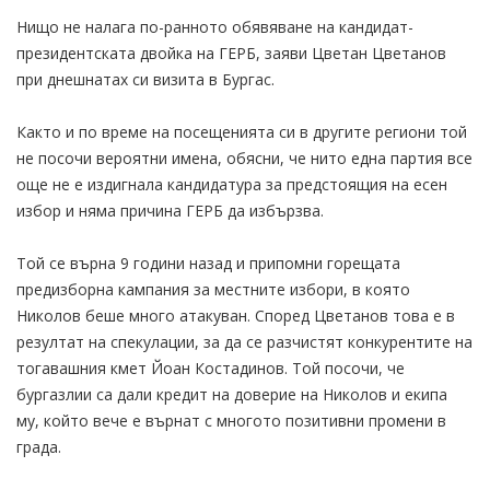
Нищо не налага по-ранното обявяване на кандидат-
президентската двойка на ГЕРБ, заяви Цветан Цветанов
при днешнатах си визита в Бургас.
Както и по време на посещенията си в другите региони той
не посочи вероятни имена, обясни, че нито една партия все
още не е издигнала кандидатура за предстоящия на есен
избор и няма причина ГЕРБ да избързва.
Той се върна 9 години назад и припомни горещата
предизборна кампания за местните избори, в която
Николов беше много атакуван. Според Цветанов това е в
резултат на спекулации, за да се разчистят конкурентите на
тогавашния кмет Йоан Костадинов. Той посочи, че
бургазлии са дали кредит на доверие на Николов и екипа
му, който вече е върнат с многото позитивни промени в
града.