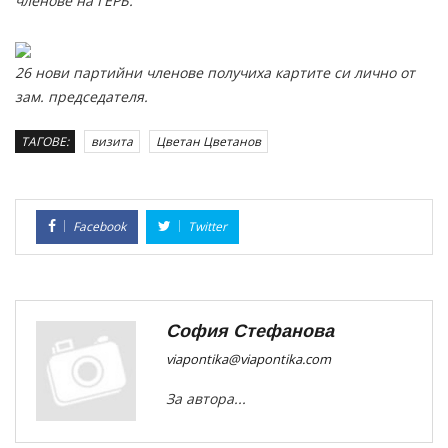
членове на ГЕРБ.
26 нови партийни членове получиха картите си лично от
зам. председателя.
ТАГОВЕ:
визита
Цветан Цветанов
Facebook
Twitter
София Стефанова
viapontika@viapontika.com
За автора...