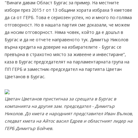
"Винаги давам Област Бургас за пример. На местните
избори през 2015 г от 13 общини хората избраха 9 кметове
да са от ГЕРБ. Това е сериозен успех, но и много по-голяма
отговорност. Но в нашата партия сме доказали, че можем
да носим отговорност. Няма човек, който да е дошъл в
Бургас и да не отчете направеното тук. Димитър Николов
върна кредита на доверие на избирателите - Бургас се
превърна в страхотно място за живеене и инвестиране”,
каза в Бургас председателят на парламентарната група на
ПП ГЕРБ и заместник-председател на партията Цветан
Цветанов в Бургас.
Цветан Цветанов пристигнаа за срещата в Бургас в
компанията на другия зам. председател - Димитър
Николов. До кмета е народният представител Иван Вълков,
следват кмета на Айтос васил Едрев и областният лидер на
ГЕРБ Димитър Бойчев.