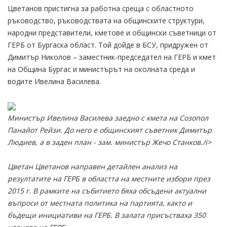
Цветанов пристигна за работна среща с областното
ръководство, ръководствата на общинските структури,
народни представители, кметове и общински съветници от
ГЕРБ от Бургаска област. Той дойде в БСУ, придружен от
Димитър Николов – заместник-председател на ГЕРБ и кмет
на Община Бургас и министърът на околната среда и
водите Ивелина Василева.
Министър Ивелина Василева заедно с кмета на Созопол
Панайот Рейзи. До него е общинският съветник Димитър
Людиев, а в заден план - зам. министър Жечо Станков./i>
Цветан Цветанов направен детайлен анализ на
резултатите на ГЕРБ в областта на местните избори през
2015 г. В рамките на събитието бяха обсъдени актуални
въпроси от местната политика на партията, както и
бъдещи инициативи на ГЕРБ. В залата присъстваха 350