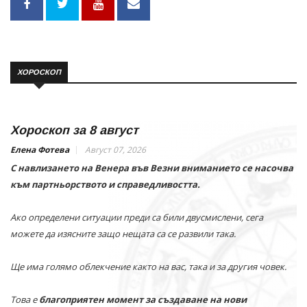
ХОРОСКОП
Хороскоп за 8 август
Елена Фотева
Август 07, 2026
С навлизането на Венера във Везни вниманието се насочва
към партньорството и справедливостта.
Ако определени ситуации преди са били двусмислени, сега
можете да изясните защо нещата са се развили така.
Ще има голямо облекчение както на вас, така и за другия човек.
Това е
благоприятен момент за създаване на нови