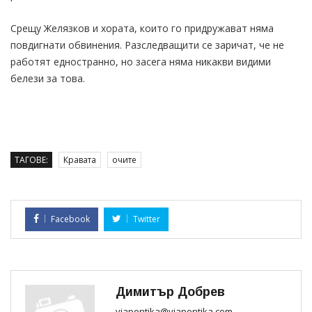
Срещу Желязков и хората, които го придружават няма
повдигнати обвинения. Разследващити се заричат, че не
работят едностранно, но засега няма никакви видими
белези за това.
ТАГОВЕ:
Кравата
очите
Facebook
Twitter
Димитър Добрев
viapontika@viapontika.com