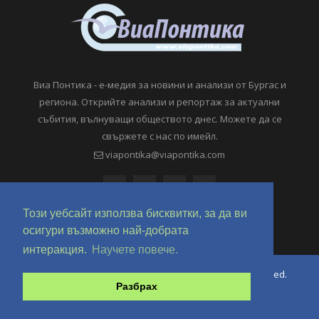
Виа Понтика - е-медия за новини и анализи от Бургас и
региона. Открийте анализи и репортаж за актуални
събития, вълнуващи обществото днес. Можете да се
свържете с нас по имейл.
viapontika@viapontika.com
Този уебсайт използва бисквитки, за да ви
осигури възможно най-добрата
интеракция.
Научете повече.
Copyright © 2018-2024 ViaPontika.com. All Rights Reserved.
Разбрах
Development @ OverHertz Ltd
Ω
За нас
За Реклама
Контакти