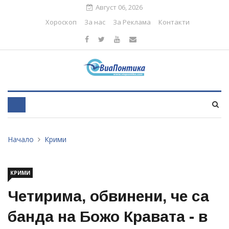
Август 06, 2026
Хороскоп
За нас
За Реклама
Контакти
Начало
Крими
КРИМИ
Четирима, обвинени, че са
банда на Божо Кравата - в