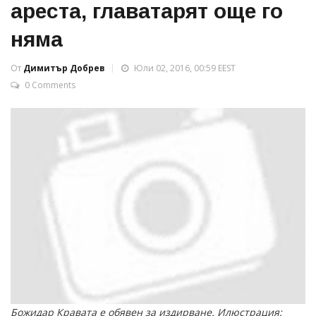
ареста, главатарят още го
няма
От
Димитър Добрев
Юли 02, 2016, 00:59 EEST
0 Comments
Божидар Кравата е обявен за издирване. Илюстрация: