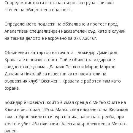
Според магистратите става въпрос за група с висока
степен на обществена опасност.
Определението подлежи на обжалване и протест пред
Апелативен специализиран наказателен съд, като в случай
на такива делото е насрочено за 07.07.2016г.
Обвиненият за тартор на групата - Божидар Димитров-
Кравата е в неизвестност. Той е обявен за издирване
заедно с още двама - Данаил Петков и Марчо Марков.
Данаил и Николай са известни като наематели на
вървежния клуб "Оксижен". Кравата е работел там като
охрана.
Божидар е човекът, който е имал среща с Митьо Очите на
8 юни в ресторант 4You. Малко след влизането на Желязков
там - с бронежилетка и пура в ръка, започва стрелба, при
която е убит 46-годишният Александър Алексиев, а Митьо -
ранен.