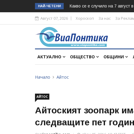
Какво се е случило на 7 август 
НАЙ-ЧЕТЕНИ
Август 07, 2026
Хороскоп
За нас
За Рекла
АКТУАЛНО
ОБЩЕСТВО
ОБЩИНИ
Начало
Айтос
АЙТОС
Айтоският зоопарк им
следващите пет годи