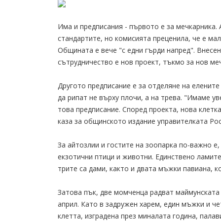
Има и предписания - първото е за мечкарника. 
стандартите, но комисията преценила, че е ма
Общината е вече "с едни гърди напред". Внесе
сътрудничество е нов проект, тъкмо за нов ме
Другото предписание е за отделяне на елените
да рипат не върху плочи, а на трева. "Имаме 
това предписание. Според проекта, нова клетка
каза за общинското издание управителката Рос
За айтозлии и гостите на зоопарка по-важно е,
екзотични птици и животни. Единствено ламите 
трите са дами, както и двата мъжки павиана, к
Затова пък, две момченца радват маймунската к
април. Като в задружен харем, един мъжки и ч
клетта, изградена през миналата година, палав