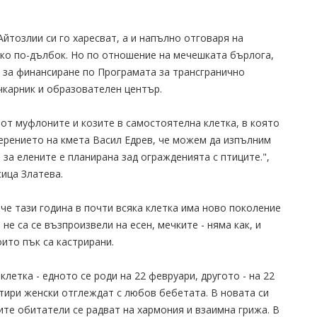
Айтозлии си го харесват, а и напълно отговаря на
лко по-дълбок. Но по отношение на мечешката бърлога,
н за финансиране по Програмата за трансгранично
чкарник и образователен център.
 от муфлоните и козите в самостоятелна клетка, в която
уверението на кмета Васил Едрев, че можем да изпълним
 за елените е планирана зад огражденията с птиците.",
ица Златева.
 че тази година в почти всяка клетка има ново поколение
не са се възпроизвели на есен, мечките - няма как, и
оито пък са кастрирани.
летка - едното се роди на 22 февруари, другото - на 22
етири женски отглеждат с любов бебетата. В новата си
ите обитатели се радват на хармония и взаимна грижа. В