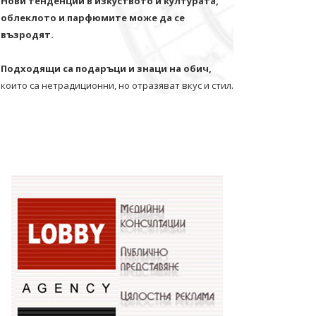
Нови тенденции в изкуството и културата,
облеклото и парфюмите може да се
възродят.
Подходящи са подаръци и знаци на обич,
които са нетрадиционни, но отразяват вкус и стил.