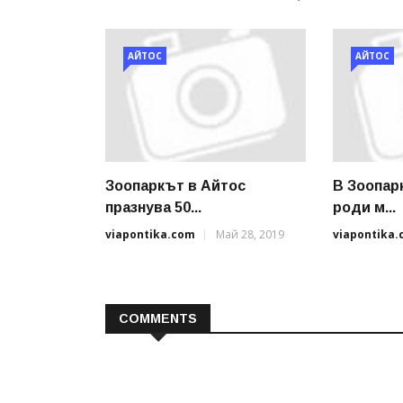
АЙТОС
АЙТОС
Зоопаркът в Айтос
В Зоопар
празнува 50...
роди м...
viapontika.com
Май 28, 2019
viapontika
COMMENTS