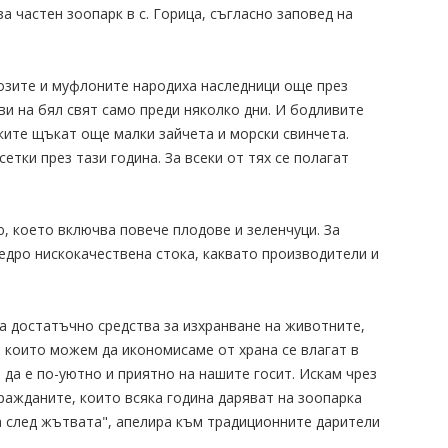
а частен зоопарк в с. Горица, съгласно заповед на
козите и муфлоните народиха наследници още през
ви на бял свят само преди няколко дни. И бодливите
ките щъкат още малки зайчета и морски свинчета.
етки през тази година. За всеки от тях се полагат
.
ю, което включва повече плодове и зеленчуци. За
 едро нискокачествена стока, каквато производители и
 достатъчно средства за изхранване на животните,
, които можем да икономисаме от храна се влагат в
а да е по-уютно и приятно на нашите госит. Искам чрез
ражданите, които всяка година даряват на зоопарка
на след жътвата", апелира към традиционните дарители