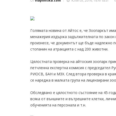
От
viapontika.com
Юли 05, 2016, 18:47 EEST
Голямата новина от Айтос е, че Зоопаркът има
менажерия издържа задължителната по закон п
произнесе, че документът ще бъде надлежно п
стопанин на атракцията с над 200 животни.
Цялостната проверка на айтоския зоопарк прик
петчленна експертна комисия с председател Р
РИОСВ, БАН и МЗХ. След втора проверка в края 
се нареджа в малката група на лицензирани зоо
Обследвано е цялостното състояние на 45-год
всяка от външните и вътрешните клетки, лични
обученията на персонала и т.н.