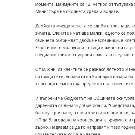
момента, маймуните са 12, четири отпътуваха з
Министъра на околната среда и водите.
Двойката миещи мечета се сдоби с тризнаци, 
зимата. Елените имат две малки, едното се поя
свинчета обгрижват двойка наследници, в клет
Екзотичните малчугани - птици и животни са дес
специални грижи от управителката и гледачите
От м. юни, из клектите се разнася лятното мен
питомците си, управата на Зоопарка пазари на
търговци не могат да предложат на клиентите.
И въпреки че бюджетът на Общината осигурява
даренията са винаги добре дошли. "Средствата
благоустрояване, в нови клетки и в ремонти, з
НП да благодаря на кооперациите, фирмите и г
зърно. Надявам се да го направят и тази годи
управителката Росица Златева.