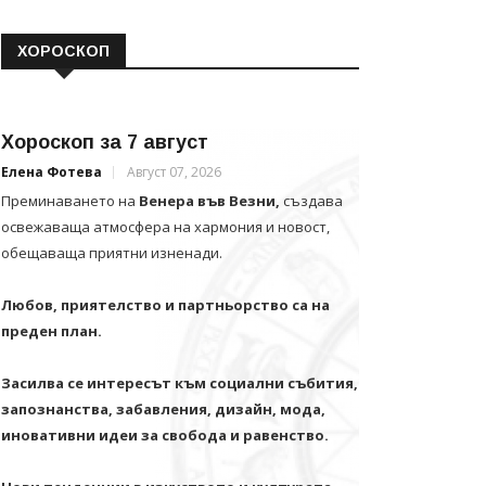
ХОРОСКОП
Хороскоп за 7 август
Елена Фотева
Август 07, 2026
Преминаването на
Венера във Везни,
създава
освежаваща атмосфера на хармония и новост,
обещаваща приятни изненади.
Любов, приятелство и партньорство са на
преден план.
Засилва се интересът към социални събития,
запознанства, забавления, дизайн, мода,
иновативни идеи за свобода и равенство.