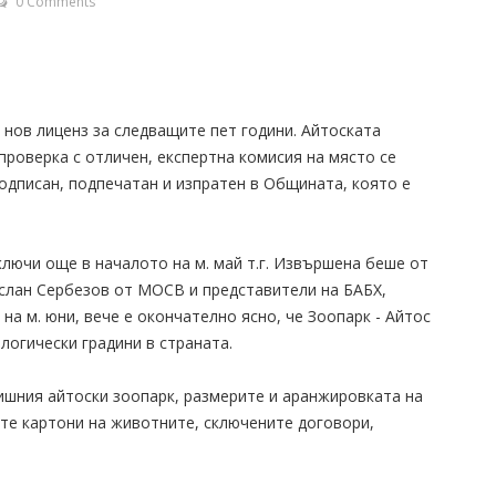
0 Comments
 нов лиценз за следващите пет години. Айтоската
роверка с отличен, експертна комисия на място се
одписан, подпечатан и изпратен в Общината, която е
лючи още в началото на м. май т.г. Извършена беше от
услан Сербезов от МОСВ и представители на БАБХ,
на м. юни, вече е окончателно ясно, че Зоопарк - Айтос
логически градини в страната.
ишния айтоски зоопарк, размерите и аранжировката на
те картони на животните, сключените договори,