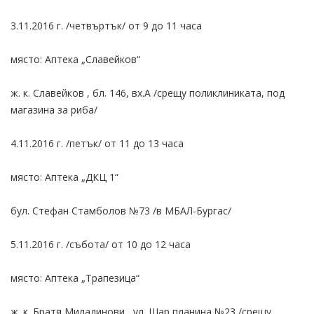
3.11.2016 г. /четвъртък/ от 9 до 11 часа
място: Аптека „Славейков“
ж. к. Славейков , бл. 146, вх.А /срещу поликлиниката, под
магазина за риба/
4.11.2016 г. /петък/ от 11 до 13 часа
място: Аптека „ДКЦ 1“
бул. Стефан Стамболов №73 /в МБАЛ-Бургас/
5.11.2016 г. /събота/ от 10 до 12 часа
място: Аптека „Трапезица“
ж. к. Братя Миладинови , ул. Шар планина №23 /срещу