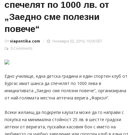
спечелят по 1000 лв. от
„Заедно сме полезни
повече“
От
viapontika.com
Ноември 02, 2016, 16:00 EET
0 Comments
Едно училище, една детска градина и един спортен клуб от
Бургас имат шанса да спечелят по 1000 лева в
инициативата „Заедно сме полезни повече“, организирана
от най-голямата местна аптечна верига „Фаркол“.
Всеки желаещ да подкрепи каузата може да го направи с
покупка на минимална стойност 25 лв. в шестте градски
аптеки от веригата, пускайки касовия бон с името на
любимото си учебно заведение или спортен клуб в една от