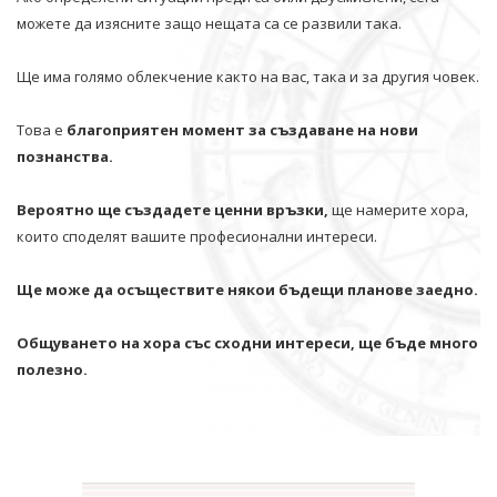
можете да изясните защо нещата са се развили така.
Ще има голямо облекчение както на вас, така и за другия човек.
Това е
благоприятен момент за създаване на нови
познанства.
Вероятно ще създадете ценни връзки,
ще намерите хора,
които споделят вашите професионални интереси.
Ще може да осъществите някои бъдещи планове заедно.
Общуването на хора със сходни интереси, ще бъде много
полезно.