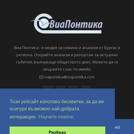
Виа Понтика - е-медия за новини и анализи от Бургас и
региона. Открийте анализи и репортаж за актуални
събития, вълнуващи обществото днес. Можете да се
свържете с нас по имейл.
viapontika@viapontika.com
Този уебсайт използва бисквитки, за да ви
осигури възможно най-добрата
интеракция.
Научете повече.
Copyright © 2018-2024 ViaPontika.com. All Rights Reserved.
Разбрах