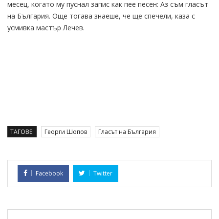
месец, когато му пуснал запис как пее песен: Аз съм гласът
на България. Още тогава знаеше, че ще спечели, каза с
усмивка мастър Лечев.
ТАГОВЕ:
Георги Шопов
Гласът на България
Facebook
Twitter