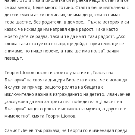
на леглото и Ива и Виолетка си играеха нещо в стаята и се
смяха много, беше много готино. Стаята беше изпълнена с
детски смях и аз си помислих, че има деца, които нямат
това щастие, без родители, в домове… Тъжна история и си
казах, че искам да им направя една радост. Така както
моето дете се радва, така и те да имат тази радост“. „Ако
сложа тази статуетка вкъщи, ще дойдат приятели, ще се
снимаме, но нищо повече, а така ще има полза“, заяви
певецът.
Георги Шопов посвети своето участие в „Гласът на
България“ на своята дъщеря Виолета и каза, че е искал да
ѝ служи за пример, защото ролята на бащата е
изключително важна в изграждането на детето. Иван Лечев
„заслужава да има за трети път победител в „Гласът на
България“ защото рокът е истинската музика, а другото е
мимолетно“, смята Георги Шопов.
Самият Лечев пък разказа, че Георги го е изненадал преди