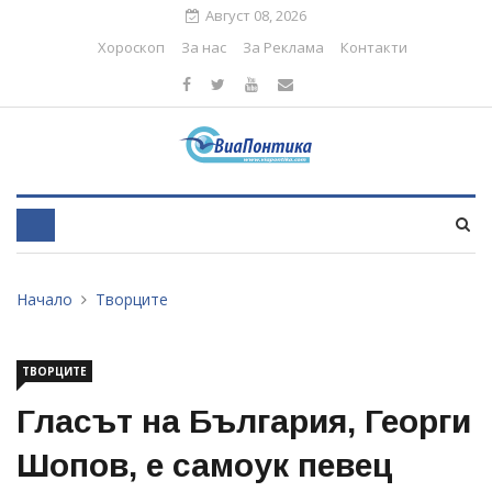
Август 08, 2026
Хороскоп
За нас
За Реклама
Контакти
Начало
Творците
ТВОРЦИТЕ
Гласът на България, Георги
Шопов, е самоук певец