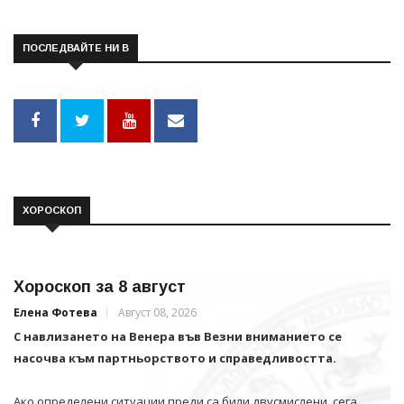
ПОСЛЕДВАЙТЕ НИ В
ХОРОСКОП
Хороскоп за 8 август
Елена Фотева
Август 08, 2026
С навлизането на Венера във Везни вниманието се
насочва към партньорството и справедливостта.
Ако определени ситуации преди са били двусмислени, сега