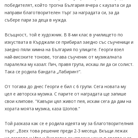
победителят, който трогна България вчера с каузата си да
направи благотворителен търг за наградата си, за да
събере пари за деца в нужда.
Всъщност, той е художник. В 8-ми клас в училището по
изкуствата в Кърджали се прибирал заедно със съученици и
заедно пяли химна на България по улиците. Георги взел
най-високите тонове, тогава съученик от музикалната
паралелка му казал: Пич, правя група, искаш ли да си солист.
Така се родила бандата „Лабиринт”.
От тогава до днес Георги е бил с 6 групи. Сега новата му
цел е авторска музика. С парите от наградата ще запише
свои клипове. "Кавъри цял живот пея, искам сега да дам на
хората моята музика, каза Шопов."
Той разказа как се е родила идеята му за благотворителния
търг: „Взех това решение преди 2-3 месеца. Вкъщи лежах