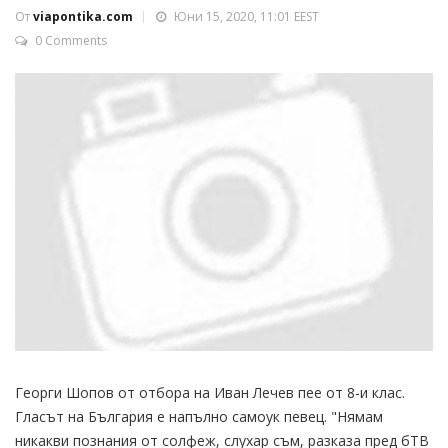
От
viapontika.com
Юни 15, 2020, 11:01 EEST
0 Comments
Георги Шопов от отбора на Иван Лечев пее от 8-и клас.
Гласът на България е напълно самоук певец. "Нямам
никакви познания от солфеж, слухар съм, разказа пред бТВ