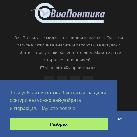
Виа Понтика - е-медия за новини и анализи от Бургас и
региона. Открийте анализи и репортаж за актуални
събития, вълнуващи обществото днес. Можете да се
свържете с нас по имейл.
viapontika@viapontika.com
Този уебсайт използва бисквитки, за да ви
осигури възможно най-добрата
интеракция.
Научете повече.
Copyright © 2018-2024 ViaPontika.com. All Rights Reserved.
Разбрах
Development @ OverHertz Ltd
Ω
За нас
За Реклама
Контакти