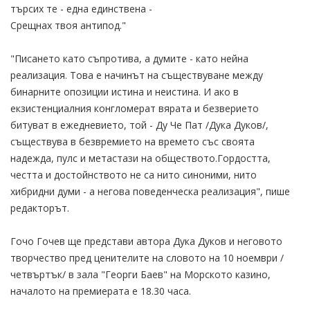
търсих те - една единствена -
Срещнах твоя антипод."
"Писането като съпротива, а думите - като нейна
реализация. Това е начинът на съществуване между
бинарните опозиции истина и неистина. И ако в
екзистенциалния конгломерат вярата и безверието
битуват в ежедневието, той - Ду Че Пат /Дука Дуков/,
съществува в безвремието на времето със своята
надежда, пулс и метастази на обществото.Гордостта,
честта и достойнството не са нито синоними, нито
хибридни думи - а негова поведенческа реализация", пише
редакторът.
Гочо Гочев ще представи автора Дука Дуков и неговото
творчество пред ценителите на словото на 10 ноември /
четвъртък/ в зала "Георги Баев" на Морското казино,
началото на премиерата е 18.30 часа.