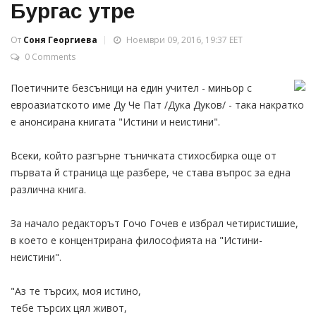
Бургас утре
От
Соня Георгиева
Ноември 09, 2016, 19:37 EET
0 Comments
Поетичните безсъници на един учител - миньор с
евроазиатското име Ду Че Пат /Дука Дуков/ - така накратко
е анонсирана книгата "Истини и неистини".
Всеки, който разгърне тъничката стихосбирка още от
първата й страница ще разбере, че става въпрос за една
различна книга.
За начало редакторът Гочо Гочев е избрал четиристишие,
в което е концентрирана философията на "Истини-
неистини".
"Аз те търсих, моя истино,
тебе търсих цял живот,