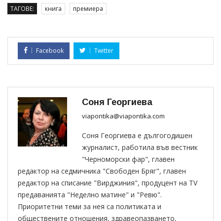
ТАГОВЕ:
книга
премиера
Facebook
Twitter
Соня Георгиева
viapontika@viapontika.com
Соня Георгиева е дългогодишен
журналист, работила във вестник
"Черноморски фар", главен
редактор на седмичника "Свободен Бряг", главен
редактор на списание "Вирджиния", продуцент на TV
предаванията "Неделно матине" и "Ревю".
Приоритетни теми за нея са политиката и
обществените отношения, здравеопазването,