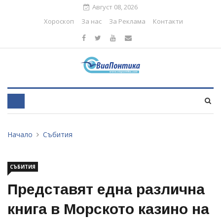
Август 08, 2026
Хороскоп
За нас
За Реклама
Контакти
Начало
Събития
СЪБИТИЯ
Представят една различна
книга в Морското казино на