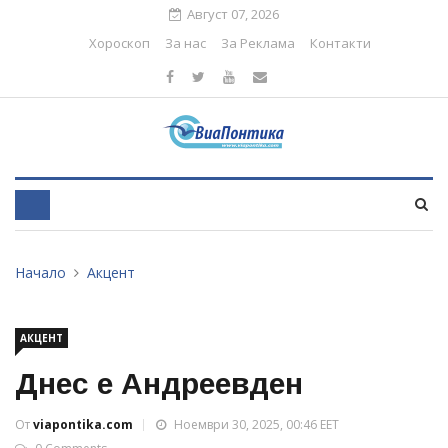
Август 07, 2026
Хороскоп
За нас
За Реклама
Контакти
Начало
Акцент
АКЦЕНТ
Днес е Андреевден
От
viapontika.com
Ноември 30, 2025, 00:46 EET