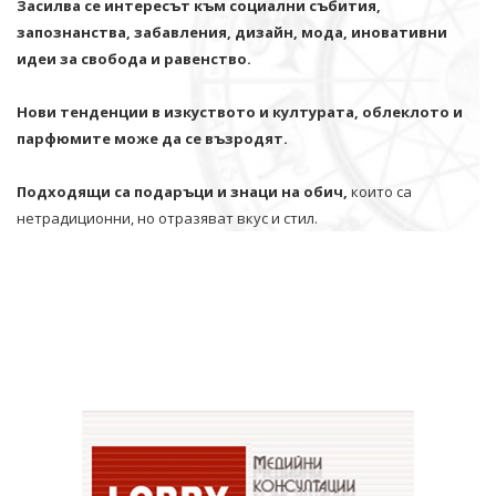
Засилва се интересът към социални събития,
запознанства, забавления, дизайн, мода, иновативни
идеи за свобода и равенство.
Нови тенденции в изкуството и културата, облеклото и
парфюмите може да се възродят.
Подходящи са подаръци и знаци на обич,
които са
нетрадиционни, но отразяват вкус и стил.