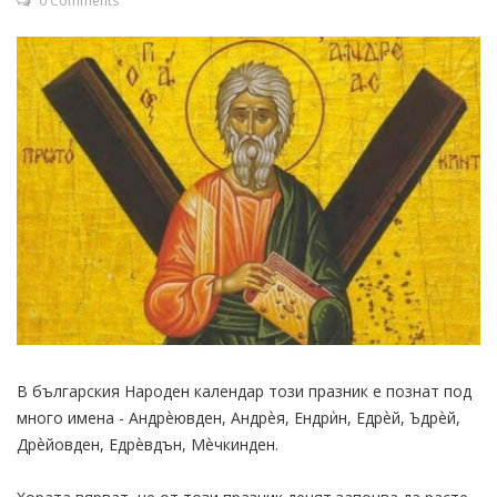
0 Comments
В българския Народен календар този празник е познат под
много имена - Андрѐювден, Андрѐя, Ендрѝн, Едрѐй, Ъдрѐй,
Дрѐйовден, Едрѐвдън, Мѐчкинден.