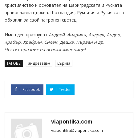
Християнство и основател на Цариградската и Руската
православна църква. Шотландия, Румъния и Русия са го
обявили за свой патронен светец.
Имен ден празнуват
Андрей, Андриян, Андрея, Андро,
Храбър, Храбрин, Силен, Дешка, Първан и др.
Честит празник на всички именници!
ТАГОВЕ:
андреевден
църква
Facebook
Twitter
viapontika.com
viapontika@viapontika.com