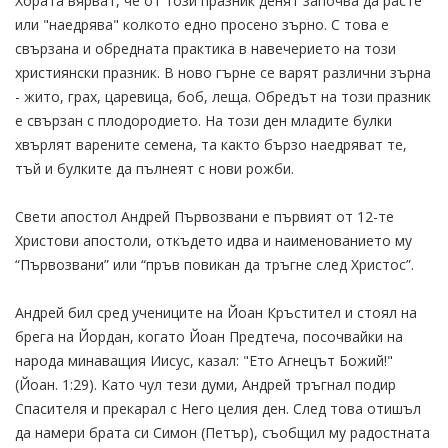
Хората вярват, че от този празник денят започва да расте
или "наедрява" колкото едно просено зърно. С това е
свързана и обредната практика в навечерието на този
християнски празник. В ново гърне се варят различни зърна
- жито, грах, царевица, боб, леща. Обредът на този празник
е свързан с плодородието. На този ден младите булки
хвърлят варените семена, та както бързо наедряват те,
тъй и булките да пълнеят с нови рожби.
Свети апостол Андрей Първозвани е първият от 12-те
Христови апостоли, откъдето идва и наименованието му
“Първозвани” или “пръв повикан да тръгне след Христос”.
Андрей бил сред учениците на Йоан Кръстител и стоял на
брега на Йордан, когато Йоан Предтеча, посочвайки на
народа минаващия Иисус, казал: "Ето Агнецът Божий!"
(Йоан. 1:29). Като чул тези думи, Андрей тръгнал подир
Спасителя и прекарал с Него целия ден. След това отишъл
да намери брата си Симон (Петър), съобщил му радостната