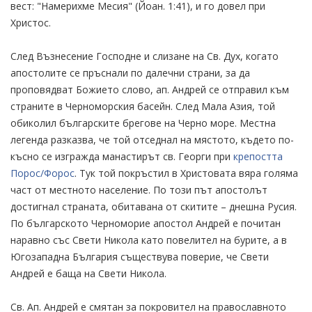
вест: "Намерихме Месия" (Йоан. 1:41), и го довел при
Христос.
След Възнесение Господне и слизане на Св. Дух, когато
апостолите се пръснали по далечни страни, за да
проповядват Божието слово, ап. Андрей се отправил към
страните в Черноморския басейн. След Мала Азия, той
обиколил българските брегове на Черно море. Местна
легенда разказва, че той отседнал на мястото, където по-
късно се изгражда манастирът св. Георги при
крепостта
Порос/Форос
. Тук той покръстил в Христовата вяра голяма
част от местното население. По този път апостолът
достигнал страната, обитавана от скитите – днешна Русия.
По българското Черноморие апостол Андрей е почитан
наравно със Свети Никола като повелител на бурите, а в
Югозападна България съществува поверие, че Свети
Андрей е баща на Свети Никола.
Св. Ап. Андрей е смятан за покровител на православното