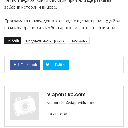
Петьо Пандира, който със свои приятели ще разказва
забавни истории и вицове.
Програмата в никулденското градче ще завърши с футбол
на малки вратички, лимбо, караоке и състезателни игри.
ТАГОВЕ:
никулденското градче
програма
Facebook
Twitter
viapontika.com
viapontika@viapontika.com
За автора...