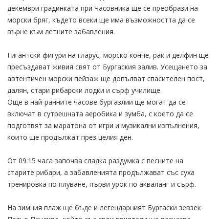
декември градинката при Часовника ще се преобрази на
морски бряг, където всеки ще има възможността да се
върне към летните забавления.
Гигантски фигури на гларус, морско конче, рак и делфин ще
пресъздават живия свят от Бургаския залив. Усещането за
автентичен морски пейзаж ще допълват спасителен пост,
далян, стари рибарски лодки и сърф училище.
Още в най-ранните часове бургазлии ще могат да се
включат в сутрешната аеробика и зумба, с което да се
подготвят за маратона от игри и музикални изпълнения,
които ще продължат през целия ден.
От 09:15 часа започва сладка раздумка с песните на
старите рибари, а забавленията продължават със суха
тренировка по плуване, първи урок по акваланг и сърф.
На зимния плаж ще бъде и легендарният Бургаски зевзек