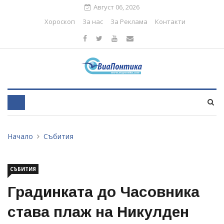
Август 06, 2026
Хороскоп
За нас
За Реклама
Контакти
Начало
Събития
СЪБИТИЯ
Градинката до Часовника
става плаж на Никулден