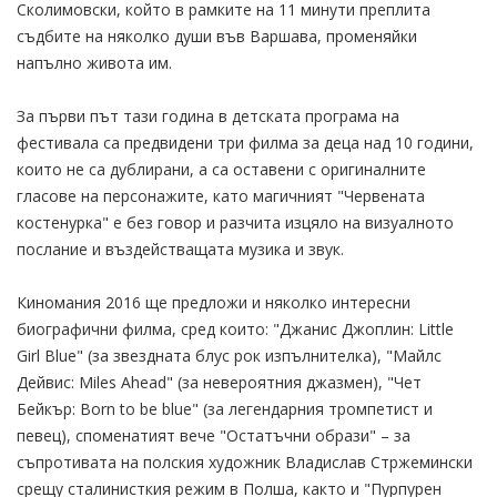
Сколимовски, който в рамките на 11 минути преплита
съдбите на няколко души във Варшава, променяйки
напълно живота им.
За първи път тази година в детската програма на
фестивала са предвидени три филма за деца над 10 години,
които не са дублирани, а са оставени с оригиналните
гласове на персонажите, като магичният "Червената
костенурка" е без говор и разчита изцяло на визуалното
послание и въздействащата музика и звук.
Киномания 2016 ще предложи и няколко интересни
биографични филма, сред които: "Джанис Джоплин: Little
Girl Blue" (за звездната блус рок изпълнителка), "Майлс
Дейвис: Miles Ahead" (за невероятния джазмен), "Чет
Бейкър: Born to be blue" (за легендарния тромпетист и
певец), споменатият вече "Остатъчни образи" – за
съпротивата на полския художник Владислав Стржемински
срещу сталинисткия режим в Полша, както и "Пурпурен