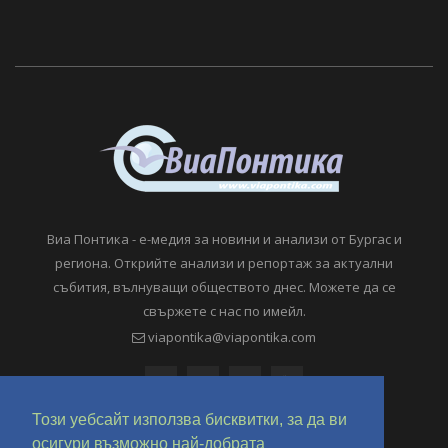
Виа Понтика - е-медия за новини и анализи от Бургас и
региона. Открийте анализи и репортаж за актуални
събития, вълнуващи обществото днес. Можете да се
свържете с нас по имейл.
viapontika@viapontika.com
Този уебсайт използва бисквитки, за да ви
осигури възможно най-добрата