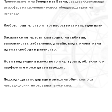
Преминаването на
Венера във Везни,
създава освежаваща
атмосфера на хармония и новост, обещаваща приятни
изненади.
Любов, приятелство и партньорство са на преден план.
Засилва се интересът към социални събития,
запознанства, забавления, дизайн, мода, иновативни
идеи за свобода и равенство.
Нови тенденции в изкуството и културата, облеклото и
парфюмите може да се възродят.
Подходящи са подаръци и знаци на обич,
които са
нетрадиционни, но отразяват вкус и стил.