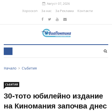
Август 07, 2026
Хороскоп
За нас
За Реклама
Контакти
Начало
Събития
СЪБИТИЯ
30-тото юбилейно издание
на Киномания започва днес