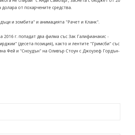
икога не спирай" с Анди Самбърг, заснета с бюджет от 20
 долара от похарчените средства.
ъци и зомбита" и анимацията "Рачет и Кланк".
а 2016 г. попадат два филма със Зак Галифианакис -
рджии" (десета позиция), както и лентите "Гримсби" със
Тина Фей и "Сноудън" на Оливър Стоун с Джоузеф Гордън-