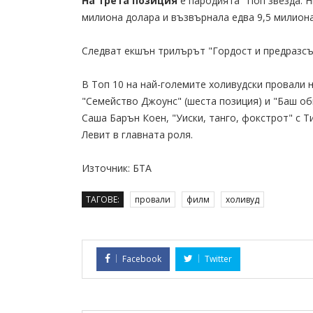
На трета позиция
е пародията "Поп звезда: Н
милиона долара и възвърнала едва 9,5 милиона
Следват екшън трилърът "Гордост и предразсъд
В Топ 10 на най-големите холивудски провали н
"Семейство Джоунс" (шеста позиция) и "Баш оби
Саша Барън Коен, "Уиски, танго, фокстрот" с 
Левит в главната роля.
Източник: БТА
ТАГОВЕ:
провали
филм
холивуд
Facebook
Twitter