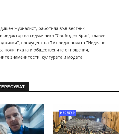
одишен журналист, работила във вестник
н редактор на седмичника "Свободен Бряг", главен
ирджиния", продуцент на TV предаванията "Неделно
 са политиката и обществените отношения,
ните знаменитости, културата и модата.
ТЕРЕСУВАТ
НЕСЕБЪР