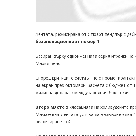
Лентата, режисирана от Стюарт Хендлър с дебю
безапелационният номер 1.
Базиран върху едноименната серия играчки на 
Мария Бело.
Според критиците филмът не е промотиран акти
на екран през октомври. Заснета с бюджет от 1
милиона долара в международния бокс-офис.
Второ място
в класацията на холивудските п
Макконъхи. Лентата успява да възвърне едва 4
реализирането й.