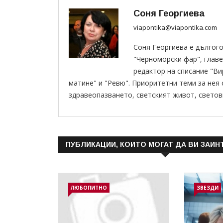
Соня Георгиева
viapontika@viapontika.com
Соня Георгиева е дългог
"Черноморски фар", главе
редактор на списание "В
матине" и "Ревю". Приоритетни теми за нея
здравеопазването, светският живот, светов
ПУБЛИКАЦИИ, КОИТО МОГАТ ДА ВИ ЗАИН
ЛЮБОПИТНО
ЗВЕЗДИ