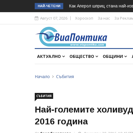
Как Аперол шприц стана най-изв
НАЙ-ЧЕТЕНИ
Август 07, 2026
Хороскоп
За нас
За Рекла
АКТУАЛНО
ОБЩЕСТВО
ОБЩИНИ
Начало
Събития
СЪБИТИЯ
Най-големите холиву
2016 година