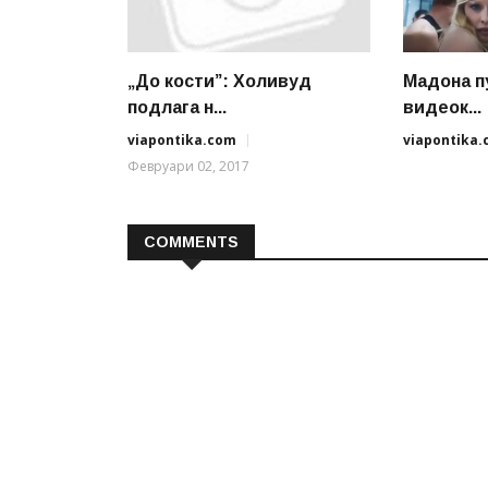
„До кости”: Холивуд
Мадона п
подлага н...
видеок...
viapontika.com
viapontika
Февруари 02, 2017
COMMENTS