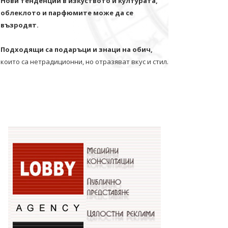
Нови тенденции в изкуството и културата,
облеклото и парфюмите може да се
възродят.
Подходящи са подаръци и знаци на обич,
които са нетрадиционни, но отразяват вкус и стил.