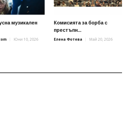
усна музикален
Комисията за борба с
престъпн...
.com
Юни 10, 2026
Елена Фотева
Май 20, 2026