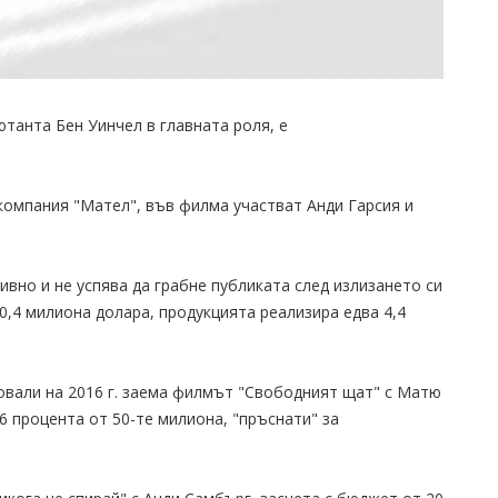
танта Бен Уинчел в главната роля, е
компания "Мател", във филма участват Анди Гарсия и
вно и не успява да грабне публиката след излизането си
0,4 милиона долара, продукцията реализира едва 4,4
ровали на 2016 г. заема филмът "Свободният щат" с Матю
6 процента от 50-те милиона, "пръснати" за