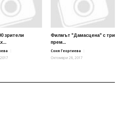
00 зрители
Филмът "Дамасцена" с три
...
прем...
иева
Соня Георгиева
 2017
Октомври 28, 2017