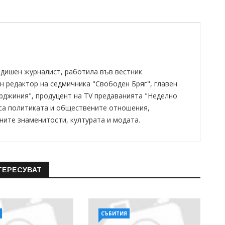
одишен журналист, работила във вестник
н редактор на седмичника "Свободен Бряг", главен
ирджиния", продуцент на TV предаванията "Неделно
 са политиката и обществените отношения,
ните знаменитости, културата и модата.
ТЕРЕСУВАТ
СЪБИТИЯ