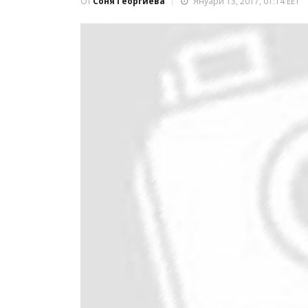
От
Соня Георгиева
Януари 13, 2017, 01:14 EET