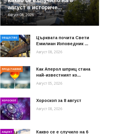
Какво се е случило на 8
август в историче...
Август 08, 2026
Църквата почита Свeти
ОБЩЕСТВО
Емилиан Изповедник ...
Август 08, 2026
Как Аперол шприц стана
ПРЕДСТАВЯНЕ
най-известният ко...
Август 05, 2026
Хороскоп за 8 август
ХОРОСКОП
Август 08, 2026
Какво се е случило на 6
АКЦЕНТ