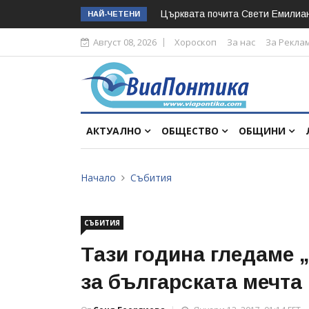
Църквата почита Свeти Емилиа
НАЙ-ЧЕТЕНИ
Август 08, 2026
Хороскоп
За нас
За Рекла
АКТУАЛНО
ОБЩЕСТВО
ОБЩИНИ
Начало
Събития
СЪБИТИЯ
Тази година гледаме 
за българската мечта