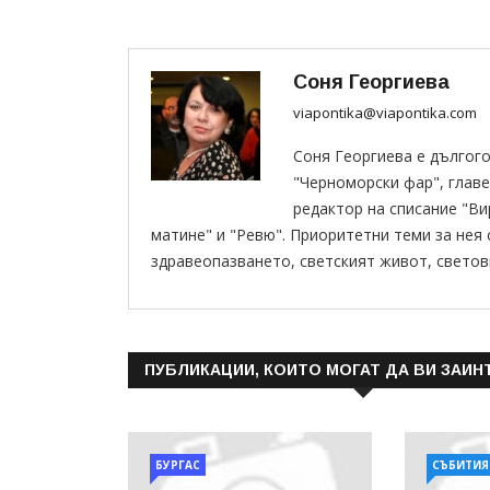
Соня Георгиева
viapontika@viapontika.com
Соня Георгиева е дългог
"Черноморски фар", главе
редактор на списание "В
матине" и "Ревю". Приоритетни теми за нея
здравеопазването, светският живот, светов
ПУБЛИКАЦИИ, КОИТО МОГАТ ДА ВИ ЗАИН
БУРГАС
СЪБИТИЯ