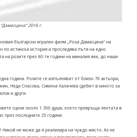
Дамасцена“ 2016 г.
 новия български игрален филм „Роза Дамасцена“ на
 по истинска история и проследява пътя на едно
а на розите през 60-те години на миналия век, до наши
на година. Ролите се изпълняват от близо 70 актьори,
кин, Неда Спасова, Симона Халачева (дебют в киното за
лов и други.
вите сцени около 1 300 души, което превръща лентата в
с през последните 25 години.
 Никой не може да я реализира на чуждо място. Аз не