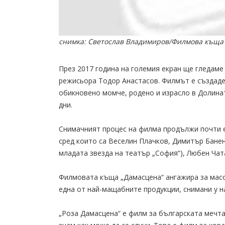
снимка: Светослав Владимиров/Филмова къща “
През 2017 година на големия екран ще гледаме
режисьора Тодор Анастасов. Филмът е създаден
обикновено момче, родено и израсло в Долинат
дни.
Снимачният процес на филма продължи почти ед
сред които са Веселин Плачков, Димитър Банен
младата звезда на театър „София“), Любен Чата
Филмовата къща „Дамасцена“ ангажира за масо
една от най-мащабните продукции, снимани у на
„Роза Дaмасцена“ е филм за българската мечта!