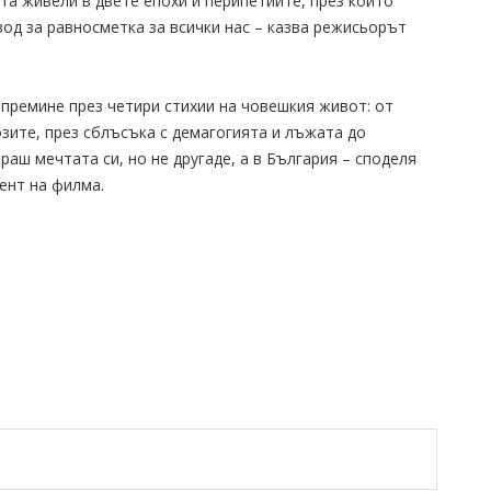
ата живели в двете епохи и перипетиите, през които
вод за равносметка за всички нас – казва режисьорът
премине през четири стихии на човешкия живот: от
зите, през сблъсъка с демагогията и лъжата до
аш мечтата си, но не другаде, а в България – споделя
ент на филма.