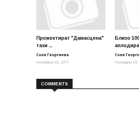
Прожектират "Дамасцена"
Близо 10
тази ...
аплодирах
Соня Георгиева
Соня Георг
Ноември 03, 2017
Ноември 03,
COMMENTS