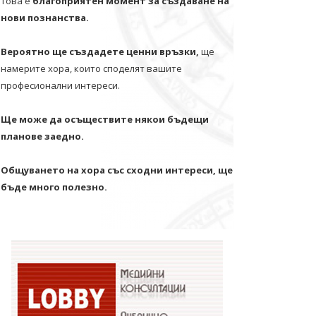
Това е
благоприятен момент за създаване на
нови познанства.
Вероятно ще създадете ценни връзки,
ще
намерите хора, които споделят вашите
професионални интереси.
Ще може да осъществите някои бъдещи
планове заедно.
Общуването на хора със сходни интереси, ще
бъде много полезно.