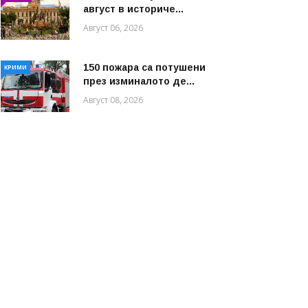
август в историче...
Август 06, 2026
150 пожара са потушени
КРИМИ
през изминалото де...
Август 08, 2026