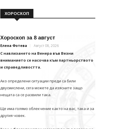
ХОРОСКОП
Хороскоп за 8 август
Елена Фотева
Август 08, 2026
С навлизането на Венера във Везни
вниманието се насочва към партньорството
и справедливостта.
Ако определени ситуации преди са били
двусмислени, сега можете да изясните защо
нещата са се развили така.
Ще има голямо облекчение както на вас, така и за
другия човек.