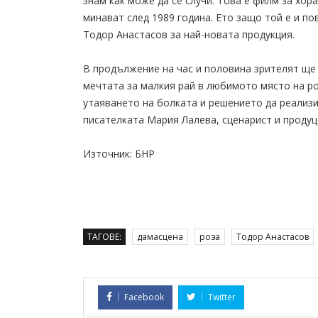
знам как може да се случи. Това е филм за хор
минават след 1989 година. Ето защо той е и по
Тодор Анастасов за най-новата продукция.
В продължение на час и половина зрителят ще 
мечтата за малкия рай в любимото място на ро
утаяването на болката и решението да реализир
писателката Мария Лалева, сценарист и продуц
Източник: БНР
ТАГОВЕ:
дамасцена
роза
Тодор Анастасов
Facebook
Twitter