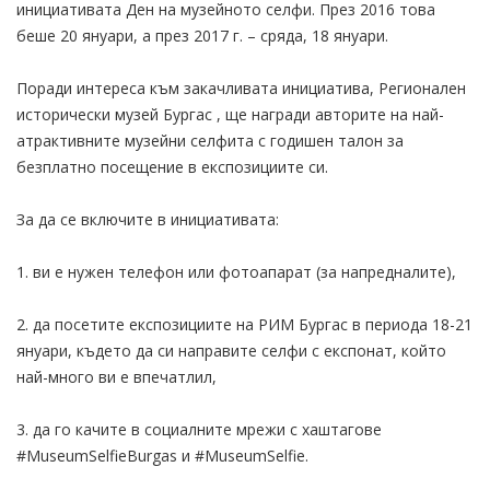
инициативата Ден на музейното селфи. През 2016 това
беше 20 януари, а през 2017 г. – сряда, 18 януари.
Поради интереса към закачливата инициатива, Регионален
исторически музей Бургас , ще награди авторите на най-
атрактивните музейни селфита с годишен талон за
безплатно посещение в експозициите си.
За да се включите в инициативата:
1. ви е нужен телефон или фотоапарат (за напредналите),
2. да посетите експозициите на РИМ Бургас в периода 18-21
януари, където да си направите селфи с експонат, който
най-много ви е впечатлил,
3. да го качите в социалните мрежи с хаштагове
#MuseumSelfieBurgas и #MuseumSelfie.