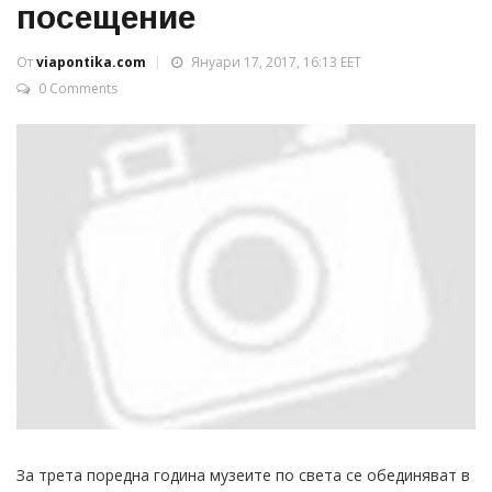
посещение
От
viapontika.com
Януари 17, 2017, 16:13 EET
0 Comments
За трета поредна година музеите по света се обединяват в