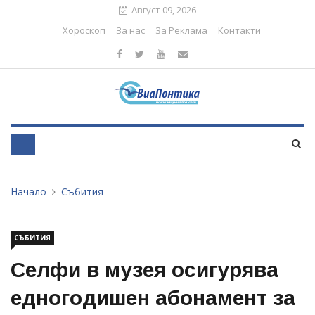
Август 09, 2026
Хороскоп
За нас
За Реклама
Контакти
Начало
Събития
СЪБИТИЯ
Селфи в музея осигурява
едногодишен абонамент за