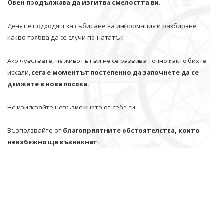
Овен продължава да изпитва смелостта ви.
Денят е подходящ за събиране на информация и разбиране
какво трябва да се случи по-нататък.
Ако чувствате, че животът ви не се развива точно както бихте
искали,
сега е моментът постепенно да започнете да се
движите в нова посока.
Не изисквайте невъзможното от себе си.
Възползвайте от
благоприятните обстоятелства, които
неизбежно ще възникнат.