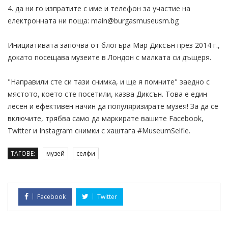
4. да ни го изпратите с име и телефон за участие на
електронната ни поща: main@burgasmuseusm.bg
Инициативата започва от блогъра Мар Диксън през 2014 г.,
докато посещава музеите в Лондон с малката си дъщеря.
"Направили сте си тази снимка, и ще я помните" заедно с
мястото, което сте посетили, казва Диксън. Това е един
лесен и ефективен начин да популяризирате музея! За да се
включите, трябва само да маркирате вашите Facebook,
Twitter и Instagram снимки с хаштага #MuseumSelfie.
ТАГОВЕ:
музей
селфи
Facebook
Twitter