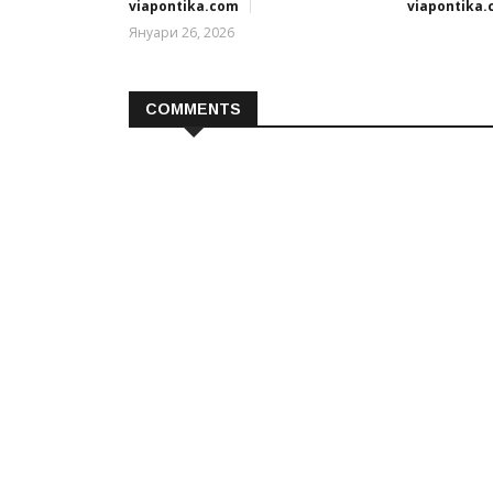
viapontika.com
viapontika
Януари 26, 2026
COMMENTS