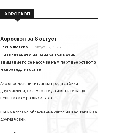
ХОРОСКОП
Хороскоп за 8 август
Елена Фотева
Август 07, 2026
С навлизането на Венера във Везни
вниманието се насочва към партньорството
и справедливостта.
Ако определени ситуации преди са били
двусмислени, сега можете да изясните защо
нещата са се развили така.
Ще има голямо облекчение както на вас, така и за
другия човек.