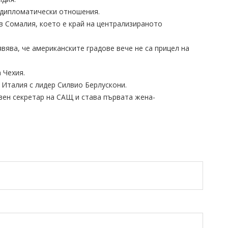
и дипломатически отношения.
 в Сомалия, което е край на централизираното
явява, че американските градове вече не са прицел на
 Чехия.
 Италия с лидер Силвио Берлускони.
авен секретар на САЩ и става първата жена-