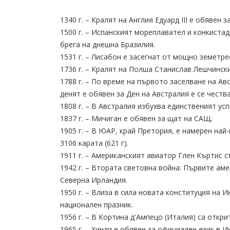
1340 г. – Кралят на Англия Едуард III е обявен з
1500 г. – Испанският мореплавател и конкиста
брега на днешна Бразилия.
1531 г. – Лисабон е засегнат от мощно земетре
1736 г. – Кралят на Полша Станислав Лешчински
1788 г. – По време на първото заселване на Ав
денят е обявен за Ден на Австралия е се честв
1808 г. – В Австралия избухва единственият у
1837 г. – Мичиган е обявен за щат на САЩ.
1905 г. – В ЮАР, край Претория, е намерен най
3106 карата (621 г).
1911 г. – Американският авиатор Глен Къртис 
1942 г. – Втората световна война: Първите аме
Северна Ирландия.
1950 г. – Влиза в сила новата конституция на 
национален празник.
1956 г. – В Кортина д'Ампецо (Италия) са откр
1965 г. – Хинди е обявен за официален език в И