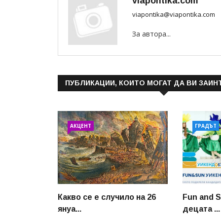
viapontika.com
viapontika@viapontika.com
За автора...
ПУБЛИКАЦИИ, КОИТО МОГАТ ДА ВИ ЗАИН
АКЦЕНТ
ГРАДЪТ
Какво се е случило на 26
Fun and 
януа...
децата ...