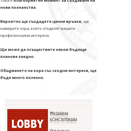
Това е
благоприятен момент за създаване на
нови познанства.
Вероятно ще създадете ценни връзки,
ще
намерите хора, които споделят вашите
професионални интереси.
Ще може да осъществите някои бъдещи
планове заедно.
Общуването на хора със сходни интереси, ще
бъде много полезно.