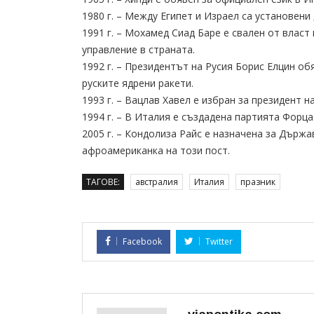
1980 г. – Между Египет и Израел са установен
1991 г. – Мохамед Сиад Баре е свален от власт
управление в страната.
1992 г. – Президентът на Русия Борис Елцин об
руските ядрени ракети.
1993 г. – Вацлав Хавел е избран за президент на
1994 г. – В Италия е създадена партията Форца
2005 г. – Кондолиза Райс е назначена за Държ
афроамериканка на този пост.
ТАГОВЕ:
австралия
Италия
празник
Facebook
Twitter