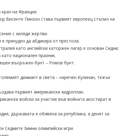
а крал на Франция.
дор Висенте Пинзон става първият европеец стъпил на
сение с хиляди жертви.
 е принуден да абдикира от престола.
стралия като английски каторжен лагер е основан Сидни;
а като национален празник.
спешен въоръжен бунт – Ромов бунт.
-големият диамант в света – наречен Кулинан, тежък
създава първият американски хидроплан.
рикански войски за участие във войната акостират в
Индия, държавата е обявена за република, а денят за
ити Седмите Зимни олимпийски игри.
ндия.