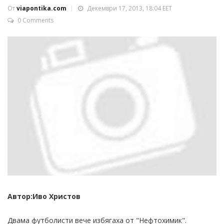
От
viapontika.com
Декември 17, 2013, 18:04 EET
0 Comments
Автор:Иво Христов
Двама футболисти вече избягаха от "Нефтохимик".