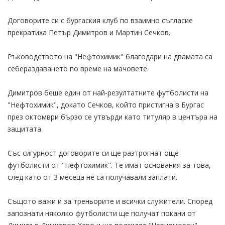
Договорите си с бургаския клуб по взаимно съгласие
прекратиха Петър Димитров и Мартин Сечков.
Ръководството на "Нефтохимик" благодари на двамата са
себераздаването по време на мачовете.
Димитров беше един от най-резултатните футболисти на
"Нефтохимик", докато Сечков, който пристигна в Бургас
през октомври бързо се утвърди като титуляр в центъра на
защитата.
Със сигурност договорите си ще разтрогнат още
футболисти от "Нефтохимик". Те имат основания за това,
след като от 3 месеца не са получавали заплати.
Същото важи и за треньорите и всички служители. Според
запознати няколко футболисти ще получат покани от