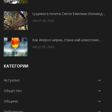
Църквата почита Свeти Емилиан Изповед...
Август 08, 2026
Как Аперол шприц стана най-известния...
Август 05, 2026
КАТЕГОРИИ
Актуално
⇒
Общество
⇒
Общини
⇒
Любопитно
⇒