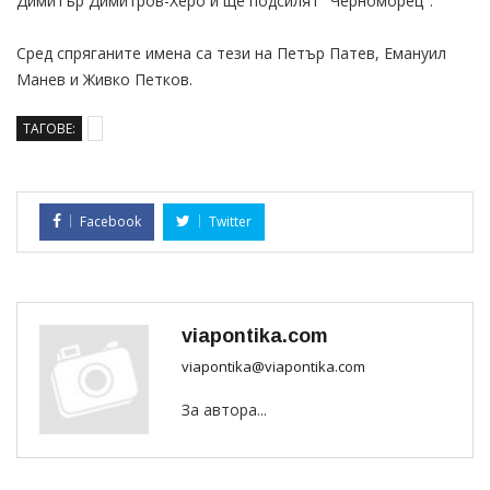
Димитър Димитров-Херо и ще подсилят "Черноморец".
Сред спряганите имена са тези на Петър Патев, Емануил
Манев и Живко Петков.
ТАГОВЕ:
Facebook
Twitter
viapontika.com
viapontika@viapontika.com
За автора...