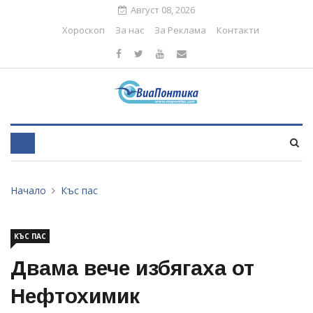
Август 08, 2026
Хороскоп
За нас
За Реклама
Контакти
Начало
Къс пас
КЪС ПАС
Двама вече избягаха от
Нефтохимик