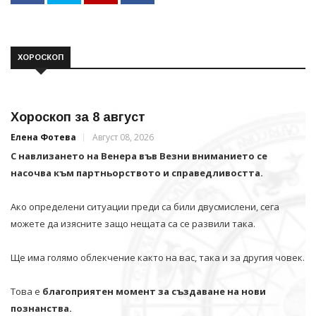
ХОРОСКОП
Хороскоп за 8 август
Елена Фотева
Август 08, 2026
С навлизането на Венера във Везни вниманието се
насочва към партньорството и справедливостта.
Ако определени ситуации преди са били двусмислени, сега
можете да изясните защо нещата са се развили така.
Ще има голямо облекчение както на вас, така и за другия човек.
Това е
благоприятен момент за създаване на нови
познанства.