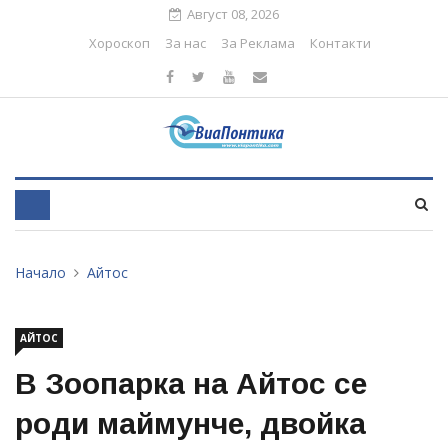
Август 08, 2026
Хороскоп
За нас
За Реклама
Контакти
Начало
Айтос
АЙТОС
В Зоопарка на Айтос се
роди маймунче, двойка