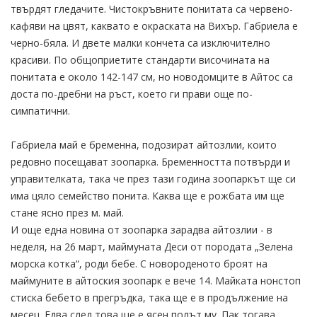
твърдят гледачите. Чистокръвните понитата са червено-
кафяви на цвят, каквато е окраската на Вихър. Габриела е
черно-бяла. И двете малки кончета са изключително
красиви. По общоприетите стандарти височината на
понитата е около 142-147 см, но новодомците в Айтос са
доста по-дребни на ръст, което ги прави още по-
симпатични.
Габриела май е бременна, подозират айтозлии, които
редовно посещават зоопарка. Бременността потвърди и
управителката, така че през тази година зоопаркът ще си
има цяло семейство понита. Каква ще е рожбата им ще
стане ясно през м. май.
И още една новина от зоопарка зарадва айтозлии - в
неделя, на 26 март, маймуната Деси от породата „Зелена
морска котка“, роди бебе. С новороденото броят на
маймуните в айтоския зоопарк е вече 14. Майката нонстоп
стиска бебето в прегръдка, така ще е в продължение на
месец. Едва след това ще е ясен полът му. Пак тогава