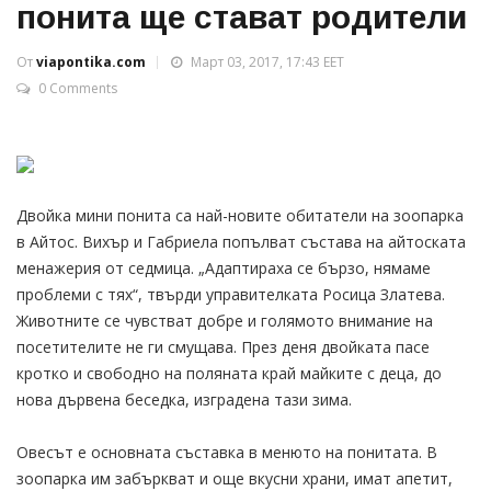
понита ще стават родители
От
viapontika.com
Март 03, 2017, 17:43 EET
0 Comments
Двойка мини понита са най-новите обитатели на зоопарка
в Айтос. Вихър и Габриела попълват състава на айтоската
менажерия от седмица. „Адаптираха се бързо, нямаме
проблеми с тях“, твърди управителката Росица Златева.
Животните се чувстват добре и голямото внимание на
посетителите не ги смущава. През деня двойката пасе
кротко и свободно на поляната край майките с деца, до
нова дървена беседка, изградена тази зима.
Овесът е основната съставка в менюто на понитата. В
зоопарка им забъркват и още вкусни храни, имат апетит,