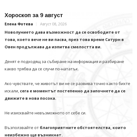
Хороскоп за 9 август
Елена Фотева
Август 08, 2026
Новолунието дава възможност да се освободите от
това, което вече не ви пасва, през това време Сатурн в
Овен продължава да изпитва смелостта ви.
Денят е подходящ за събиране на информация и разбиране
какво трябва да се случи по-нататък.
Ако чувствате, че животът ви не се развива точно както бихте
искали,
сега е моментът постепенно да започнете да се
движите в нова посока.
Не изисквайте невъзможното от себе си.
Възползвайте от
благоприятните обстоятелства, които
неизбежно ще възникнат.