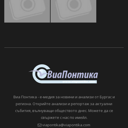
Виа Понтика - е-медия за новини и анализи от Бургас и
региона. Открийте анализи и репортаж за актуални
събития, вълнуващи обществото днес. Можете да се
свържете с нас по имейл.
viapontika@viapontika.com