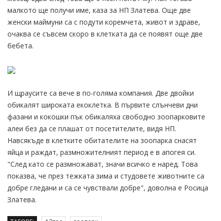
малкото ще получи име, каза за НП Златева. Още две
женски маймуни са с подути коремчета, живот и здраве,
очаква се съвсем скоро в клетката да се появят още две
бебета.
И щраусите са вече в по-голяма компания. Две двойки
обикалят широката екоклетка. В първите слънчеви дни
фазани и кокошки пък обикаляха свободно зоопарковите
алеи без да се плашат от посетителите, видя НП.
Навсякъде в клетките обитателите на зоопарка снасят
яйца и раждат, размножителният период е в апогея си.
"След като се размножават, значи всичко е наред. Това
показва, че през тежката зима и студовете животните са
добре гледани и са се чувствали добре", доволна е Росица
Златева.