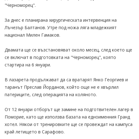
"Черноморец".
За днес е планирана хирургическата интервенция на
Лъчезър Балтанов. Утре под ножа ляга младежкият
национал Милен Гамаков.
Двамата ще се възстановяват около месец, след което ще
се включат в подготовката на "Черноморец", която
стартира на 6 януари.
В лазарета продължават да са вратарят Янко Георгиев и
таранът Преслав Йорданов, който още не е хвърлил
патериците, след операцията на коляното.
От 12 януари отборът ще замине на подготвителен лагер в
Поморие, като ще използва базата на едноименния Гранд
хотел. Някои от тренировките ще се провеждат на кампуса
край летището в Сарафово.