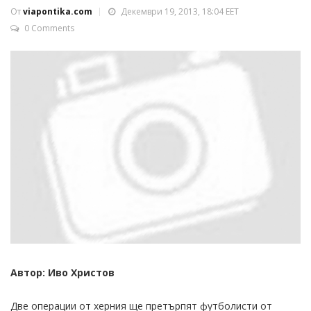
От
viapontika.com
Декември 19, 2013, 18:04 EET
0 Comments
Автор: Иво Христов
Две операции от херния ще претърпят футболисти от