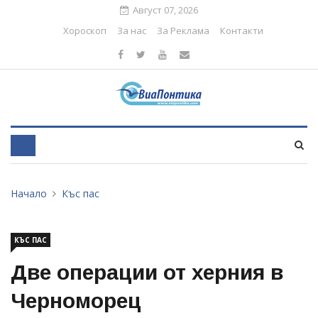
Август 07, 2026
Хороскоп
За нас
За Реклама
Контакти
Начало
Къс пас
КЪС ПАС
Две операции от херния в
Черноморец