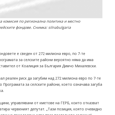
а комисия по регионална политика и местно
йските фондове. Снимка: silnabulgaria
ндовете е сведен от 272 милиона евро, по 7-те
рограмата за селските райони вероятно няма да има
дставител от Коалиция за България Димчо Михалевски.
ал реален риск да загубим над 272 милиона евро по 7-те
о Програмата за селските райони, което означава загуба
ка.
щини, управлявани от кметове на ГЕРБ, които отказват
атира червеният депутат. „Тази позиция, която очевидно