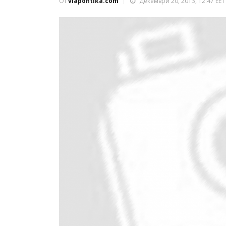
От
viapontika.com
Декември 20, 2013, 12:47 EET