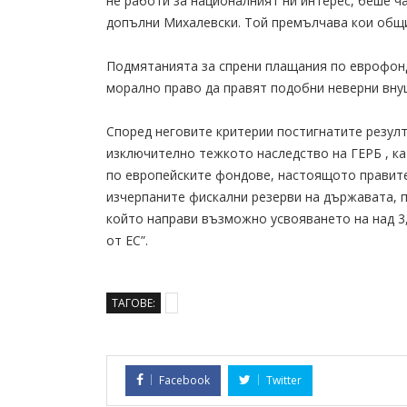
не работи за националният ни интерес, беше ч
допълни Михалевски. Той премълчава кои общин
Подмятанията за спрени плащания по еврофонд
морално право да правят подобни неверни внуш
Според неговите критерии постигнатите резулт
изключително тежкото наследство на ГЕРБ , ка
по европейските фондове, настоящото правите
изчерпаните фискални резерви на държавата, 
който направи възможно усвояването на над 3,
от ЕС”.
ТАГОВЕ:
Facebook
Twitter