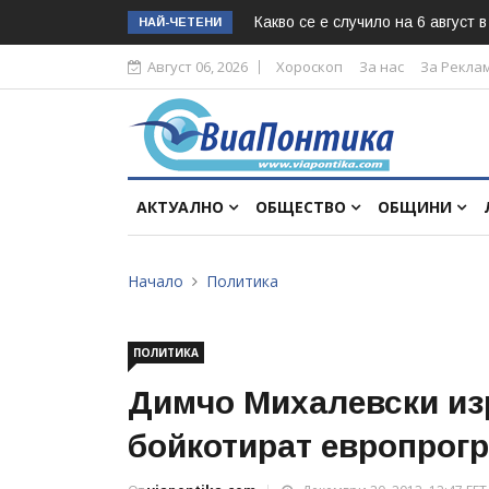
Какво се е случило на 6 август 
НАЙ-ЧЕТЕНИ
Август 06, 2026
Хороскоп
За нас
За Рекла
АКТУАЛНО
ОБЩЕСТВО
ОБЩИНИ
Начало
Политика
ПОЛИТИКА
Димчо Михалевски изр
бойкотират европрог