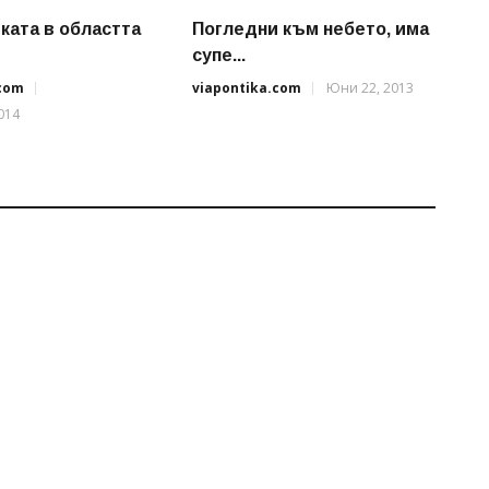
ката в областта
Погледни към небето, има
супе...
.com
viapontika.com
Юни 22, 2013
014