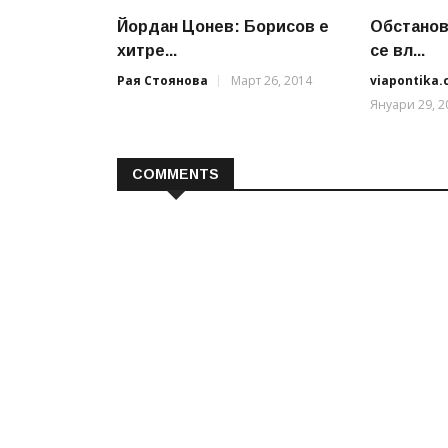
Йордан Цонев: Борисов е
Обстанов
хитре...
се вл...
Рая Стоянова
Март 26, 2014
viapontika
Януари 29, 2
COMMENTS