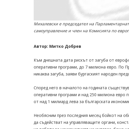
Михалевски е председател на Парламентарнат
самоуправление и член на Комисията по европе
Автор: Митко Добрев
Към днешната дата рискът от загуба от еврофо
оперативни програми, до 7 милиона евро. По П
никаква загуба, заяви бургаският народен пре
Според него в началото на годината съществув
оперативни програми и над 250 милиона евро п
от над 1 милиард лева за българската икономи
Необясним през последния месец бойкот на об
да съдействат на управляващите органи, конст