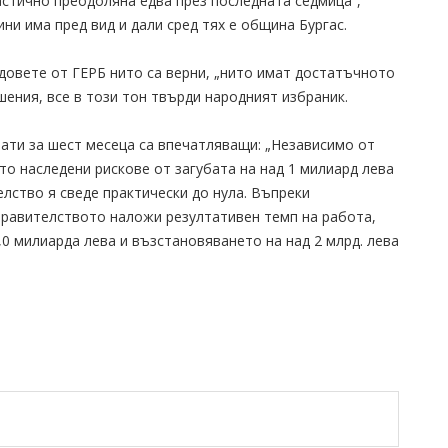
астично преодоляна едва през последната седмица”,
и има пред вид и дали сред тях е община Бургас.
овете от ГЕРБ нито са верни, „нито имат достатъчното
ения, все в този тон твърди народният избраник.
ати за шест месеца са впечатляващи: „Независимо от
то наследени рискове от загубата на над 1 милиард лева
лство я сведе практически до нула. Въпреки
правителството наложи резултативен темп на работа,
0 милиарда лева и възстановяването на над 2 млрд. лева