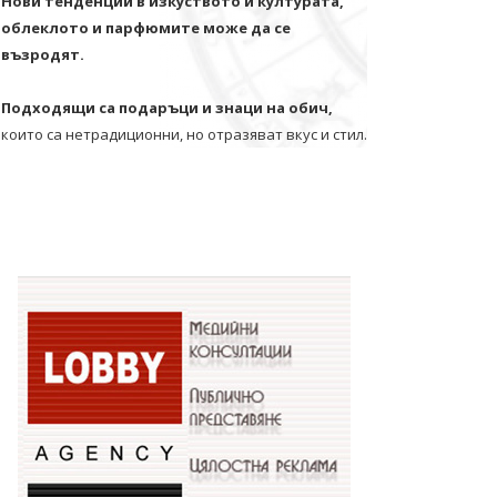
Нови тенденции в изкуството и културата,
облеклото и парфюмите може да се
възродят.
Подходящи са подаръци и знаци на обич,
които са нетрадиционни, но отразяват вкус и стил.