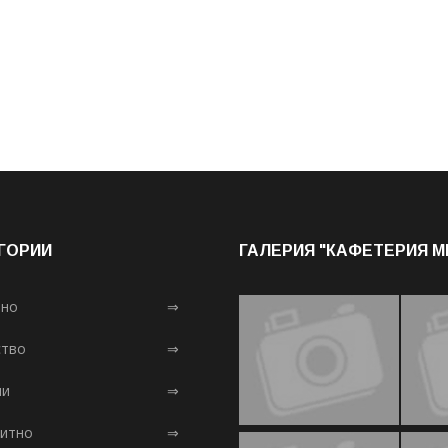
ГОРИИ
ГАЛЕРИЯ "КАФЕТЕРИЯ 
лно
⇒
тво
⇒
ни
⇒
итно
⇒