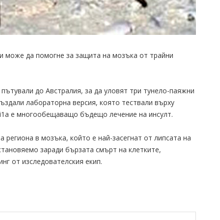
и може да помогне за защита на мозъка от трайни
пътували до Австралия, за да уловят три тунело-паяжни
създали лабораторна версия, която тествали върху
Hi1a е многообещаващо бъдещо лечение на инсулт.
а региона в мозъка, който е най-засегнат от липсата на
зстановяемо заради бързата смърт на клетките,
инг от изследователския екип.