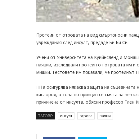
Протеин от отровата на вид смъртоносни паяц
увреждания след инсулт, предаде Би Би Си.
Учени от Университета на Куийнсленд и Монаш 
паяции, изследвали протеин от отровата им и 
мишки. Тестовете им показали, че протеинът 
Hi1a осигурява някаква защита на съцевината н
кислород, а това по принцип се смята за невъ
причинена от инсулта, обясни професор Глен К
ТАГОВЕ:
инсулт
отрова
паяци