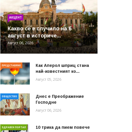
АКЦЕНТ
Какво се е случило на 6
август в историче...
Август 06, 2026
Как Аперол шприц стана
ПРЕДСТАВЯНЕ
най-известният ко...
Август 05, 2026
Днес е Преображение
ОБЩЕСТВО
Господне
Август 06, 2026
10 трика да пием повече
ЗДРАВЕН ПОРТАЛ