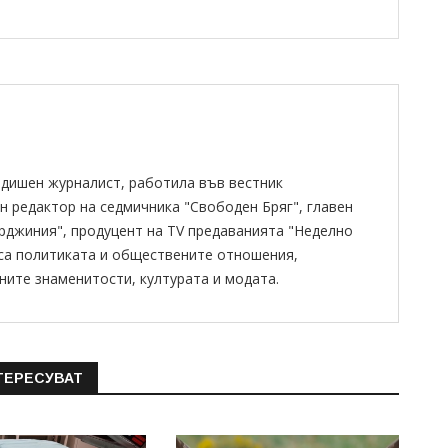
одишен журналист, работила във вестник
н редактор на седмичника "Свободен Бряг", главен
ирджиния", продуцент на TV предаванията "Неделно
 са политиката и обществените отношения,
ните знаменитости, културата и модата.
ТЕРЕСУВАТ