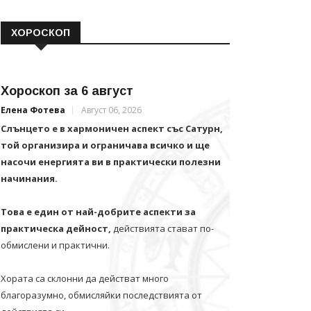
ХОРОСКОП
Хороскоп за 6 август
Елена Фотева
Август 06, 2026
Слънцето е в хармоничен аспект със Сатурн,
той организира и ограничава всичко и щe
насочи енергията ви в практически полезни
начинания.
Това е един от най-добрите аспекти за
практическа дейност,
действията стават по-
обмислени и практични.
Хората са склонни да действат много
благоразумно, обмисляйки последствията от