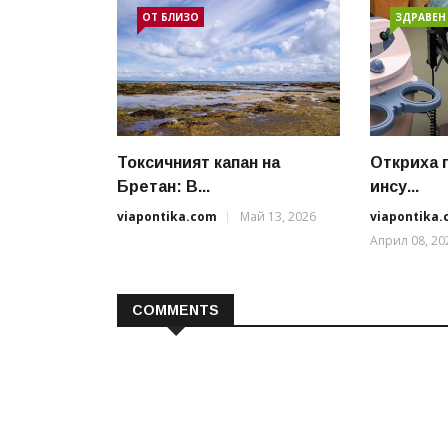
ОТ БЛИЗО
ЗДРАВЕН
Токсичният капан на
Откриха 
Бретан: В...
инсу...
viapontika.com
Май 13, 2026
viapontika
Април 08, 20
COMMENTS