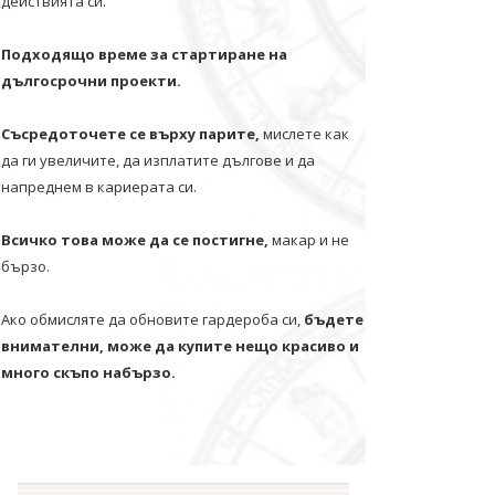
действията си.
Подходящо време за стартиране на
дългосрочни проекти.
Съсредоточете се върху парите,
мислете как
да ги увеличите, да изплатите дългове и да
напреднем в кариерата си.
Всичко това може да се постигне,
макар и не
бързо.
Ако обмисляте да обновите гардероба си,
бъдете
внимателни, може да купите нещо красиво и
много скъпо набързо.