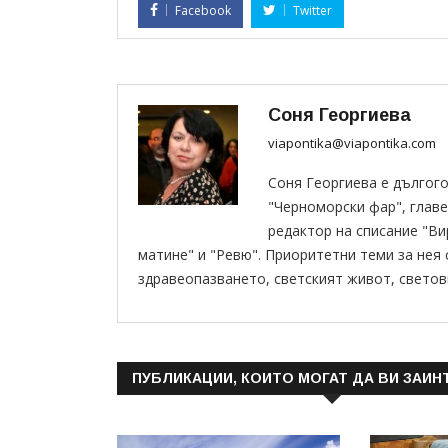
Facebook
Twitter
Соня Георгиева
viapontika@viapontika.com
Соня Георгиева е дългог
"Черноморски фар", главе
редактор на списание "В
матине" и "Ревю". Приоритетни теми за нея
здравеопазването, светският живот, светов
ПУБЛИКАЦИИ, КОИТО МОГАТ ДА ВИ ЗАИН