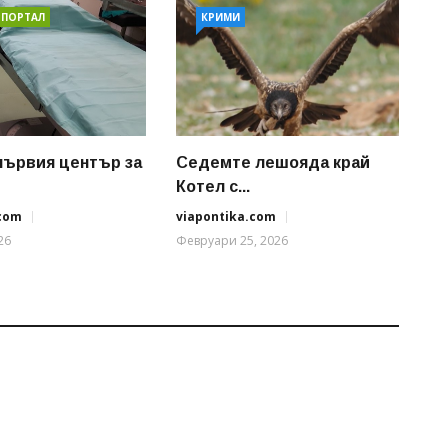
 ПОРТАЛ
КРИМИ
първия център за
Седемте лешояда край
Котел с...
.com
viapontika.com
26
Февруари 25, 2026