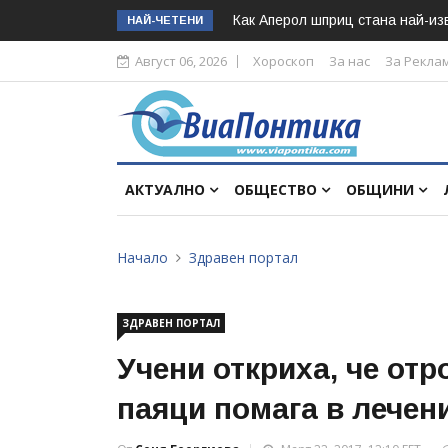
Как Аперол шприц стана най-изв
НАЙ-ЧЕТЕНИ
Август 06, 2026
Хороскоп
За нас
За Рекла
АКТУАЛНО
ОБЩЕСТВО
ОБЩИНИ
Начало
Здравен портал
ЗДРАВЕН ПОРТАЛ
Учени откриха, че от
паяци помага в лечен