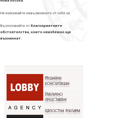
нова посока.
Не изисквайте невъзможното от себе си.
Възползвайте от
благоприятните
обстоятелства, които неизбежно ще
възникнат.