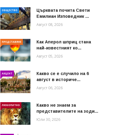
Църквата почита Свeти
ОБЩЕСТВО
Емилиан Изповедник ...
Август 08, 2026
Как Аперол шприц стана
ПРЕДСТАВЯНЕ
най-известният ко...
Август 05, 2026
Какво се е случило на 6
АКЦЕНТ
август в историче...
Август 06, 2026
Какво не знаем за
ЛЮБОПИТНО
представителите на зоди...
Юли 30, 2026