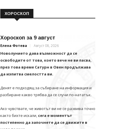
ХОРОСКОП
Хороскоп за 9 август
Елена Фотева
Август 08, 2026
Новолунието дава възможност да се
освободите от това, което вече не ви пасва,
през това време Сатурн в Овен продължава
да изпитва смелостта ви.
Денят е подходящ за събиране на информация и
разбиране какво трябва да се случи по-нататък.
Ако чувствате, че животът ви не се развива точно
както бихте искали,
сега е моментът
постепенно да започнете да се движите в