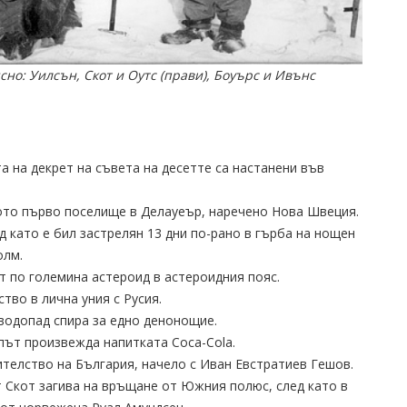
сно: Уилсън, Скот и Оутс (прави), Боуърс и Ивънс
та на декрет на съвета на десетте са настанени във
ното първо поселище в Делауеър, наречено Нова Швеция.
лед като е бил застрелян 13 дни по-рано в гърба на нощен
олм.
ят по големина астероид в астероидния пояс.
тво в лична уния с Русия.
 водопад спира за едно денонощие.
път произвежда напитката Coca-Cola.
ителство на България, начело с Иван Евстратиев Гешов.
т Скот загива на връщане от Южния полюс, след като в