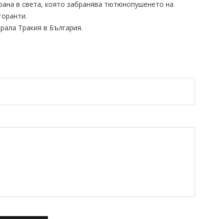
трана в света, която забранява тютюнопушенето на
торанти.
трала Тракия в България.