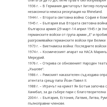
опита си да го достигне пръв е бил изпреварен
1936 г. – В Германия диктаторът Хитлер получ
незаконната немска реокупация на Rhineland.
1944 г. – Втората световна война: София е бо
1945 г. – България във Втората световна войн
българска армия (29 март-14 април 1945 г.)в У
германските войски от група армии „Е“ и проб
разгромявайки германските войски при Велики 
1973 г. – Виетнамска война: Последните войск
1974 г. – Космическият апарат на НАСА Маринъ
Меркурий.
1976 г. – Открива се обновеният Народен теат
„Хъшове“.
1986 г. – Римският наказателен съд издава оп
атентата срещу папа Йоан Павел II.
1988 г. – Играчът на крикет Ян Ботъм започва 
Ханибал, за да събере пари с благотворителна 
2004 г. – България, Естония, Латвия, Литва, Р
пълноправни членове.