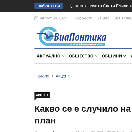
Църквата почита Свeти Емилиа
НАЙ-ЧЕТЕНИ
Август 08, 2026
Хороскоп
За нас
За Рекла
АКТУАЛНО
ОБЩЕСТВО
ОБЩИНИ
Начало
Акцент
АКЦЕНТ
Какво се е случило на
план