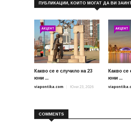
ПУБЛИКАЦИИ, КОИТО МОГАТ ДА ВИ ЗАИН
АКЦЕНТ
АКЦЕНТ
Какво се е случило на 23
Какво се 
юни ...
юни ...
viapontika.com
Юни 23, 2026
viapontika
COMMENTS