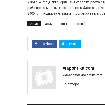
2004 г. – Република Ирландия става първата с
работното място, включително в барове и рес
2005 г. – Подписан е първият договор за магис
ТАГОВЕ:
армия
война
швеци
Facebook
Twitter
viapontika.com
viapontika@viapontika.com
За автора...