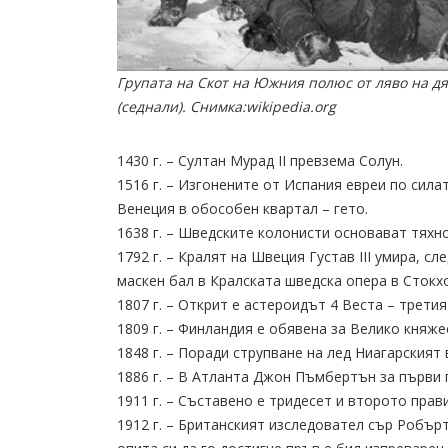
Групата на Скот на Южния полюс от ляво на дя
(седнали). Снимка:wikipedia.org
1430 г. – Султан Мурад II превзема Солун.
1516 г. – Изгонените от Испания евреи по сила
Венеция в обособен квартал – гето.
1638 г. – Шведските колонисти основават тях
1792 г. – Кралят на Швеция Густав III умира, с
маскен бал в Кралската шведска опера в Стокх
1807 г. – Открит е астероидът 4 Веста – трети
1809 г. – Финландия е обявена за Велико княжес
1848 г. – Поради струпване на лед Ниагарският
1886 г. – В Атланта Джон Пъмбертън за първи 
1911 г. – Съставено е тридесет и второто прав
1912 г. – Британският изследовател сър Робър