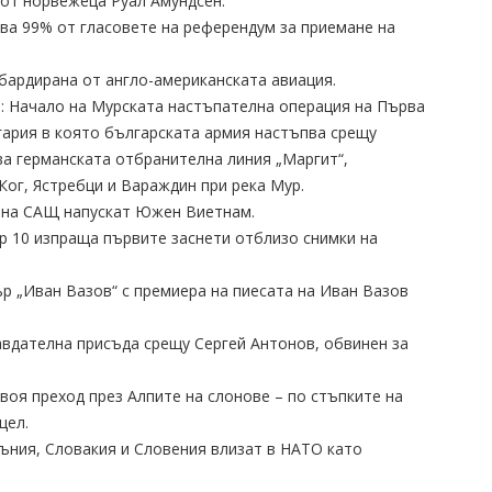
 от норвежеца Руал Амундсен.
ава 99% от гласовете на референдум за приемане на
мбардирана от англо-американската авиация.
а: Начало на Мурската настъпателна операция на Първа
нгария в която българската армия настъпва срещу
ива германската отбранителна линия „Маргит“,
Ког, Ястребци и Вараждин при река Мур.
и на САЩ напускат Южен Виетнам.
р 10 изпраща първите заснети отблизо снимки на
ър „Иван Вазов“ с премиера на пиесата на Иван Вазов
равдателна присъда срещу Сергей Антонов, обвинен за
своя преход през Алпите на слонове – по стъпките на
цел.
умъния, Словакия и Словения влизат в НАТО като