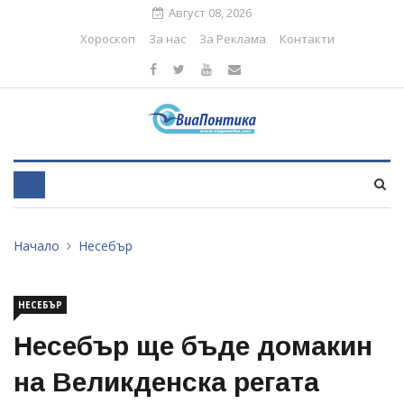
Август 08, 2026
Хороскоп
За нас
За Реклама
Контакти
Начало
Несебър
НЕСЕБЪР
Несебър ще бъде домакин
на Великденска регата