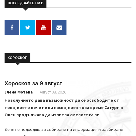
ПОСЛЕДВАЙТЕ НИ В
ХОРОСКОП
Хороскоп за 9 август
Елена Фотева
Август 08, 2026
Новолунието дава възможност да се освободите от
това, което вече не ви пасва, през това време Сатурн в
Овен продължава да изпитва смелостта ви.
Денят е подходящ за събиране на информация и разбиране