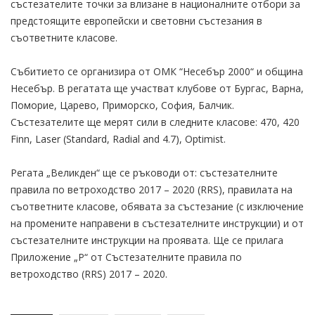
състезателите точки за влизане в националните отбори за
предстоящите европейски и световни състезания в
съответните класове.
Събитието се организира от ОМК “Несебър 2000“ и община
Несебър. В регатата ще участват клубове от Бургас, Варна,
Поморие, Царево, Приморско, София, Балчик.
Състезателите ще мерят сили в следните класове: 470, 420
Finn, Laser (Standard, Radial and 4.7), Optimist.
Регата „Великден“ ще се ръководи от: състезателните
правила по ветроходство 2017 – 2020 (RRS), правилата на
съответните класове, обявата за състезание (с изключение
на промените направени в състезателните инструкции) и от
състезателните инструкции на проявата. Ще се прилага
Приложение „P“ от Състезателните правила по
ветроходство (RRS) 2017 – 2020.