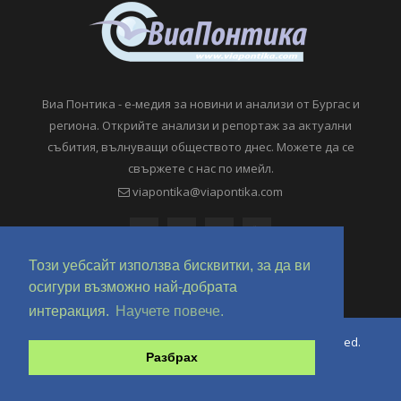
Виа Понтика - е-медия за новини и анализи от Бургас и
региона. Открийте анализи и репортаж за актуални
събития, вълнуващи обществото днес. Можете да се
свържете с нас по имейл.
viapontika@viapontika.com
Този уебсайт използва бисквитки, за да ви
осигури възможно най-добрата
интеракция.
Научете повече.
Copyright © 2018-2024 ViaPontika.com. All Rights Reserved.
Разбрах
Development @ OverHertz Ltd
Ω
За нас
За Реклама
Контакти