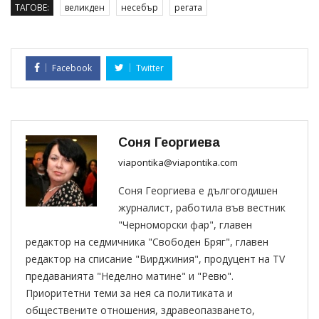
ТАГОВЕ:
великден
несебър
регата
Facebook
Twitter
Соня Георгиева
viapontika@viapontika.com
Соня Георгиева е дългогодишен
журналист, работила във вестник
"Черноморски фар", главен
редактор на седмичника "Свободен Бряг", главен
редактор на списание "Вирджиния", продуцент на TV
предаванията "Неделно матине" и "Ревю".
Приоритетни теми за нея са политиката и
обществените отношения, здравеопазването,