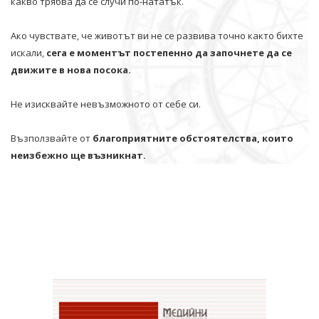
какво трябва да се случи по-нататък.
Ако чувствате, че животът ви не се развива точно както бихте
искали,
сега е моментът постепенно да започнете да се
движите в нова посока.
Не изисквайте невъзможното от себе си.
Възползвайте от
благоприятните обстоятелства, които
неизбежно ще възникнат.