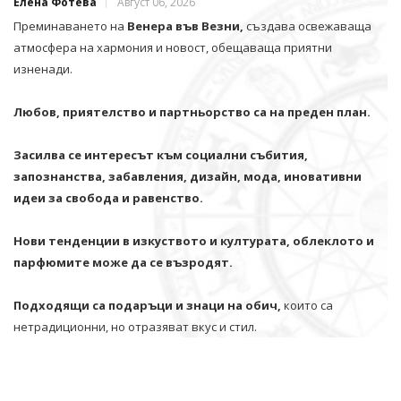
Елена Фотева
Август 06, 2026
Преминаването на
Венера във Везни,
създава освежаваща
атмосфера на хармония и новост, обещаваща приятни
изненади.
Любов, приятелство и партньорство са на преден план.
Засилва се интересът към социални събития,
запознанства, забавления, дизайн, мода, иновативни
идеи за свобода и равенство.
Нови тенденции в изкуството и културата, облеклото и
парфюмите може да се възродят.
Подходящи са подаръци и знаци на обич,
които са
нетрадиционни, но отразяват вкус и стил.