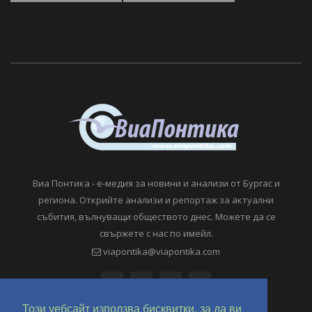
Виа Понтика - е-медия за новини и анализи от Бургас и
региона. Открийте анализи и репортаж за актуални
събития, вълнуващи обществото днес. Можете да се
свържете с нас по имейл.
viapontika@viapontika.com
Този уебсайт използва бисквитки, за да ви