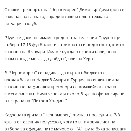
Старши треньорът на "Черноморец" Димитър Димитров се
е хванал за главата, заради изключително тежката
ситуация в клуба.
"Чудя се дали ще имаме средства за селекция. Трудно ще
събера 17-18 футболисти за зимната си подготовка, която
започва на 6 януари. Имаме нужда от свежи пари, но не
знам откъде могат да дойдат", призна Херо.
В "Черноморец" се надяват да вържат бюджета с
продажбата на Наджиб Амари в Турция, но индикация за
започване на финални преговори от комшийска страна
засега липсват. Няма яснота и около бъдещо финансиране
от страна на "Петрол Холдинг".
Кадровата криза в "Черноморец" лъсна в последните 7-8
кръга от есенния полусезон, когато в тимовия лист на
отбора за официалните мачове от "А" група бяха записвани