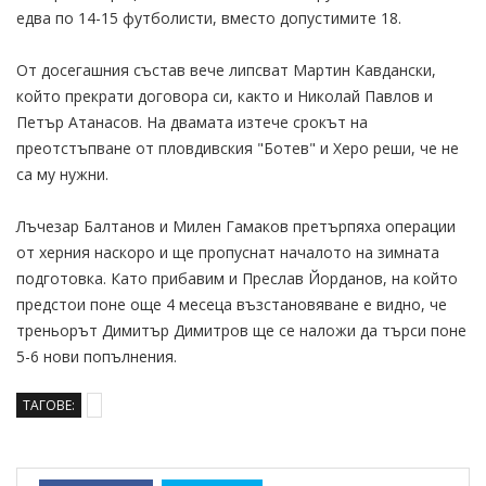
едва по 14-15 футболисти, вместо допустимите 18.
От досегашния състав вече липсват Мартин Кавдански,
който прекрати договора си, както и Николай Павлов и
Петър Атанасов. На двамата изтече срокът на
преотстъпване от пловдивския "Ботев" и Херо реши, че не
са му нужни.
Лъчезар Балтанов и Милен Гамаков претърпяха операции
от херния наскоро и ще пропуснат началото на зимната
подготовка. Като прибавим и Преслав Йорданов, на който
предстои поне още 4 месеца възстановяване е видно, че
треньорът Димитър Димитров ще се наложи да търси поне
5-6 нови попълнения.
ТАГОВЕ: