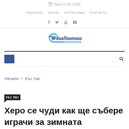
Август 06, 2026
Хороскоп
За нас
За Реклама
Контакти
Начало
Къс пас
КЪС ПАС
Херо се чуди как ще събере
играчи за зимната