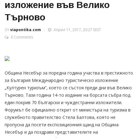
изложение във Велико
Търново
От
viapontika.com
Април 11, 2017, 20:27 EEST
0 Comments
Община Несебър за поредна година участва в престижното
за България Международно туристическо изложение
„Културен туризъм“, което се състоя преди дни във Велико
Търново. Тази година 14-то издание на борсата събра под
един покрив 70 български и чуждестранни изложители.
Форумът бе официално открит от министъра на туризма в
служебното правителство Стела Балтова, която не
пропусна да посети експозиционния щанд на Община
Несебър и да поздрави представителите на