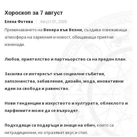
Хороскоп за 7 август
Елена Фотева
Август 07, 2026
Преминаването на
Венера във Везни,
създава освежаваща
атмосфера на хармония и новост, обещаваща приятни
изненади.
Любов, приятелство и партньорство са на преден план.
Засилва се интересът към социални събития,
запознанства, забавления, дизайн, мода, иновативни
идеи за свобода и равенство.
Нови тенденции в изкуството и културата, облеклото и
парфюмите може да се възродят.
Подходящи са подаръци и знаци на обич,
които са
нетрадиционни, но отразяват вкус и стил.