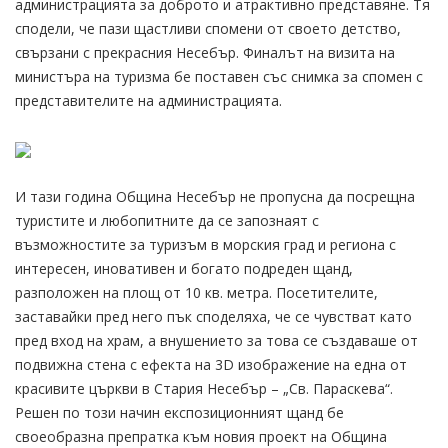
администрацията за доброто и атрактивно представяне. Тя
сподели, че пази щастливи спомени от своето детство,
свързани с прекрасния Несебър. Финалът на визита на
министъра на туризма бе поставен със снимка за спомен с
представителите на администрацията.
И тази година Община Несебър не пропусна да посрещна
туристите и любопитните да се запознаят с
възможностите за туризъм в морския град и региона с
интересен, иновативен и богато подреден щанд,
разположен на площ от 10 кв. метра. Посетителите,
заставайки пред него пък споделяха, че се чувстват като
пред вход на храм, а внушението за това се създаваше от
подвижна стена с ефекта на 3D изображение на една от
красивите църкви в Стария Несебър – „Св. Параскева“.
Решен по този начин експозиционният щанд бе
своеобразна препратка към новия проект на Община