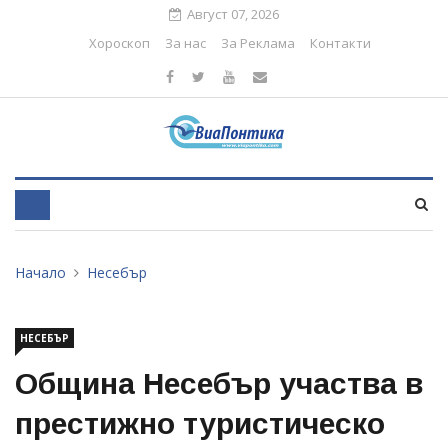
Август 07, 2026
Хороскоп
За нас
За Реклама
Контакти
Начало
Несебър
НЕСЕБЪР
Община Несебър участва в
престижно туристическо