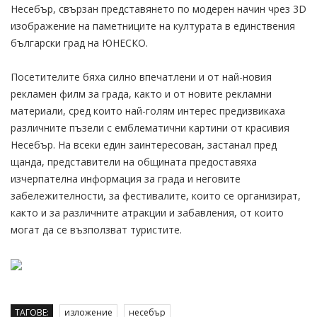
Несебър, свързан представянето по модерен начин чрез 3D
изображение на паметниците на културата в единствения
български град на ЮНЕСКО.
Посетителите бяха силно впечатлени и от най-новия
рекламен филм за града, както и от новите рекламни
материали, сред които най-голям интерес предизвикаха
различните пъзели с емблематични картини от красивия
Несебър. На всеки един заинтересован, застанал пред
щанда, представители на общината предоставяха
изчерпателна информация за града и неговите
забележителности, за фестивалите, които се организират,
както и за различните атракции и забавления, от които
могат да се възползват туристите.
ТАГОВЕ:
изложение
несебър