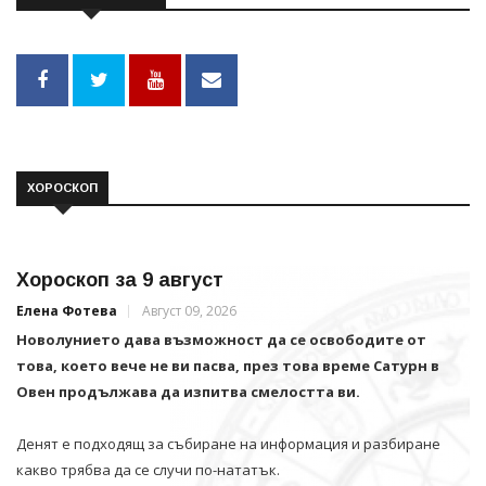
ХОРОСКОП
Хороскоп за 9 август
Елена Фотева
Август 09, 2026
Новолунието дава възможност да се освободите от
това, което вече не ви пасва, през това време Сатурн в
Овен продължава да изпитва смелостта ви.
Денят е подходящ за събиране на информация и разбиране
какво трябва да се случи по-нататък.