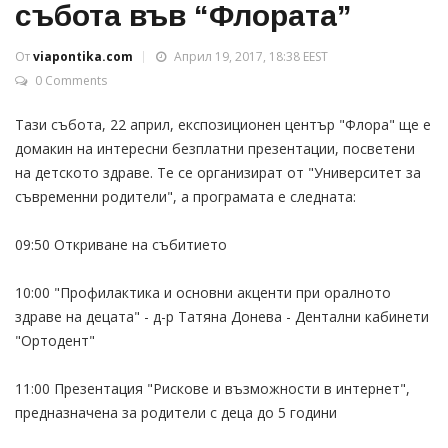
събота във “Флората”
От
viapontika.com
Април 19, 2017, 18:38 EEST
0 Comments
Тази събота, 22 април, експозиционен център "Флора" ще е
домакин на интересни безплатни презентации, посветени
на детското здраве. Те се организират от "Университет за
съвременни родители", а програмата е следната:
09:50 Откриване на събитието
10:00 "Профилактика и основни акценти при оралното
здраве на децата" - д-р Татяна Донева - Дентални кабинети
"Ортодент"
11:00 Презентация "Рискове и възможности в интернет",
предназначена за родители с деца до 5 години