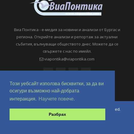
Виа Понтика - е-медия за новини и анализи от Бургас и
региона. Открийте анализи и репортаж за актуални
събития, вълнуващи обществото днес. Можете да се
свържете с нас по имейл.
viapontika@viapontika.com
Този уебсайт използва бисквитки, за да ви
осигури възможно най-добрата
интеракция.
Научете повече.
Copyright © 2018-2024 ViaPontika.com. All Rights Reserved.
Разбрах
Development @ OverHertz Ltd
Ω
За нас
За Реклама
Контакти