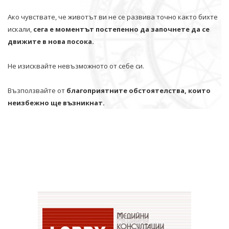
Ако чувствате, че животът ви не се развива точно както бихте
искали,
сега е моментът постепенно да започнете да се
движите в нова посока.
Не изисквайте невъзможното от себе си.
Възползвайте от
благоприятните обстоятелства, които
неизбежно ще възникнат.