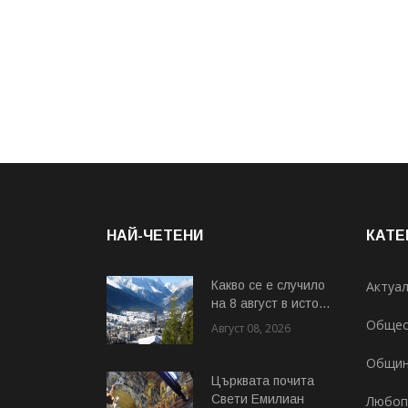
НАЙ-ЧЕТЕНИ
КАТЕ
Какво се е случило
Актуа
на 8 август в исто...
Общес
Август 08, 2026
Общи
Църквата почита
Свeти Емилиан
Любоп