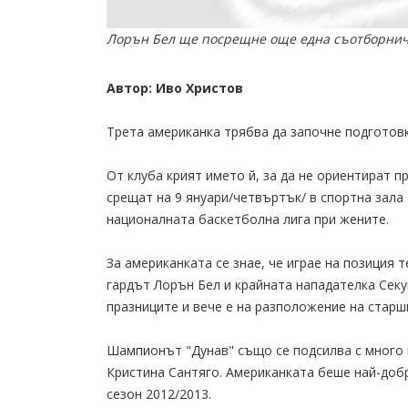
Лорън Бел ще посрещне още една съотборничк
Автор: Иво Христов
Трета американка трябва да започне подготовк
От клуба крият името й, за да не ориентират п
срещат на 9 януари/четвъртък/ в спортна зала
националната баскетболна лига при жените.
За американката се знае, че играе на позиция 
гардът Лорън Бел и крайната нападателка Секу
празниците и вече е на разположение на стар
Шампионът "Дунав" също се подсилва с много 
Кристина Сантяго. Американката беше най-добр
сезон 2012/2013.