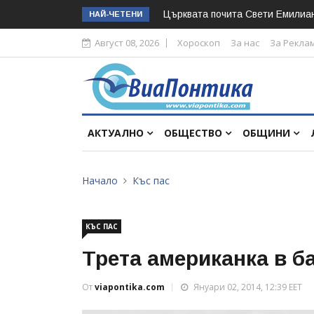
Църквата почита Свeти Емилиа
НАЙ-ЧЕТЕНИ
Август 08, 2026
Хороскоп
За нас
За Рекла
АКТУАЛНО
ОБЩЕСТВО
ОБЩИНИ
Начало
Къс пас
КЪС ПАС
Трета американка в 
От
viapontika.com
Януари 02, 2014, 12:39 EET