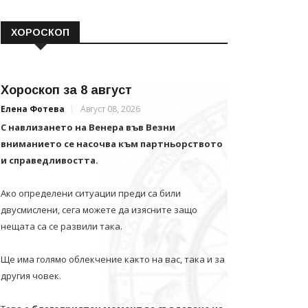
ХОРОСКОП
Хороскоп за 8 август
Елена Фотева
Август 08, 2026
С навлизането на Венера във Везни
вниманието се насочва към партньорството
и справедливостта.
Ако определени ситуации преди са били
двусмислени, сега можете да изясните защо
нещата са се развили така.
Ще има голямо облекчение както на вас, така и за
другия човек.