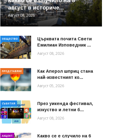
Какво се е случило на 8
август в историче...
Август 08, 2026
Църквата почита Свeти
ОБЩЕСТВО
Емилиан Изповедник ...
Август 08, 2026
Как Аперол шприц стана
ПРЕДСТАВЯНЕ
най-известният ко...
Август 05, 2026
През уикенда фестивал,
СЪБИТИЯ
изкуство и летни б...
Август 08, 2026
Какво се е случило на 6
АКЦЕНТ