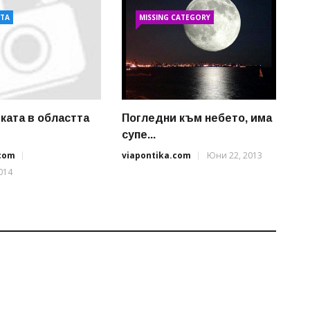
АТА
MISSING CATEGORY
ката в областта
Погледни към небето, има
супе...
.com
viapontika.com
Юни 22, 2013
014