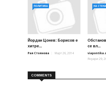
ПОЛИТИКА
НА СТЕН
Йордан Цонев: Борисов е
Обстанов
хитре...
се вл...
Рая Стоянова
Март 26, 2014
viapontika
Януари 29, 2
COMMENTS