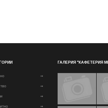
ГОРИИ
ГАЛЕРИЯ "КАФЕТЕРИЯ 
лно
⇒
тво
⇒
ни
⇒
итно
⇒