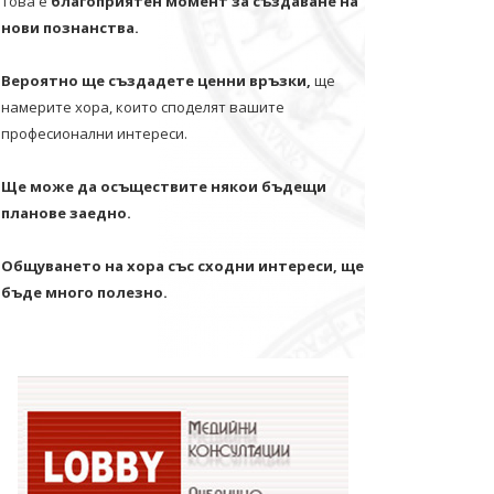
Това е
благоприятен момент за създаване на
нови познанства.
Вероятно ще създадете ценни връзки,
ще
намерите хора, които споделят вашите
професионални интереси.
Ще може да осъществите някои бъдещи
планове заедно.
Общуването на хора със сходни интереси, ще
бъде много полезно.