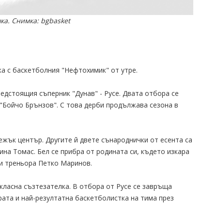
а. Снимка: bgbasket
а с баскетболния "Нефтохимик" от утре.
редстоящия съперник "Дунав" - Русе. Двата отбора се
 "Бойчо Брънзов". С това дерби продължава сезона в
тежък център. Другите й двете сънароднички от есента са
ина Томас. Бел се прибра от родината си, където изкара
ши треньора Петко Маринов.
класна съзтезателка. В отбора от Русе се завръща
ата и най-резултатна баскетболистка на тима през