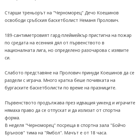
Старши треньорът на "Черноморец" Дечо Коешинов
освободи сръбския баскетболист Неманя Пролович.
189-сантиметровият гард-плеймейкър пристигна на пожар
по средата на есенния дял от първенството в
националната лига, но определено разочарова с изявите
си.
Слабото представяне на Пролович принуди Коешинов да се
раздели с играча. Много кратка беше почивката на
бургаските баскетболисти по време на празниците.
Първенството продължава през идващия уикенд и играчите
нямаха право да се отпускат и да излизат от спортна
форма.
В неделя "Черноморец" посреща в спортна зала "Бойчо
Брънзов" тима на "Ямбол". Мачът е от 18 часа.