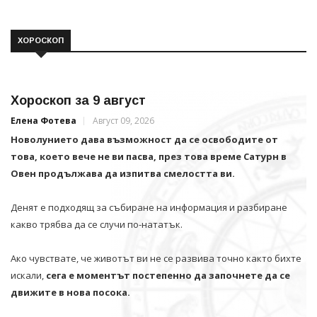
ХОРОСКОП
Хороскоп за 9 август
Елена Фотева
Август 09, 2026
Новолунието дава възможност да се освободите от
това, което вече не ви пасва, през това време Сатурн в
Овен продължава да изпитва смелостта ви.
Денят е подходящ за събиране на информация и разбиране
какво трябва да се случи по-нататък.
Ако чувствате, че животът ви не се развива точно както бихте
искали,
сега е моментът постепенно да започнете да се
движите в нова посока.