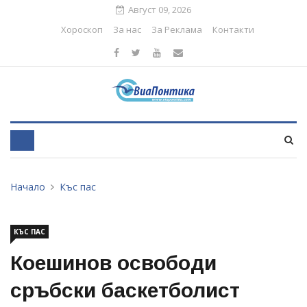
Август 09, 2026
Хороскоп
За нас
За Реклама
Контакти
Начало
Къс пас
КЪС ПАС
Коешинов освободи
сръбски баскетболист