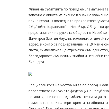
Финал на събитията по повод емблематичната 
започна с минута мълчание в знак на уважение
война герои. В последната проява взеха участи
СУ „Любен Каравелов” – Несебър, Общински дет
представители на руската общност в Несебър.
Димитров Златин Чаушев, началник-отдел „Нес
адрес, в който се подчертаваше, че „9 май е он
света, символизираща стремежа към единство, 
благодарност към всички знайни и незнайни ге
била друга.
Специален гост на честванията по повод 9 май
посолството на Руската федерация в Република
организирани по повод емблематичната дата –
паметните плочи на територията на общината 
Лъскова“. Там той поздрави присъстващите с п