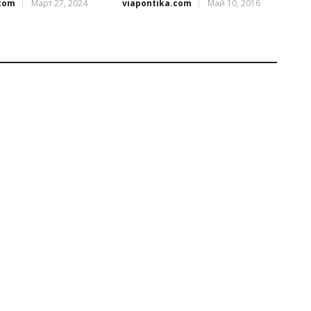
.com
Март 27, 2024
viapontika.com
Май 10, 2016