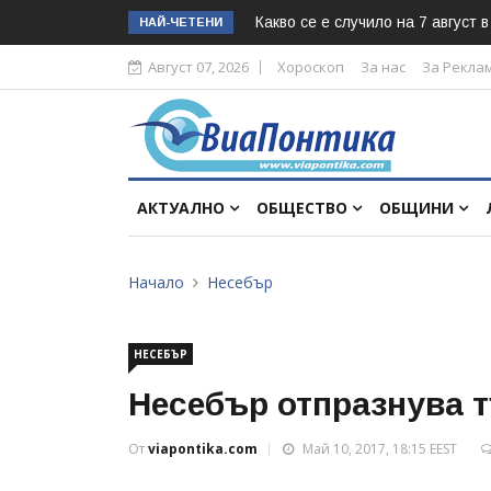
Какво се е случило на 7 август 
НАЙ-ЧЕТЕНИ
Август 07, 2026
Хороскоп
За нас
За Рекла
АКТУАЛНО
ОБЩЕСТВО
ОБЩИНИ
Начало
Несебър
НЕСЕБЪР
Несебър отпразнува т
От
viapontika.com
Май 10, 2017, 18:15 EEST