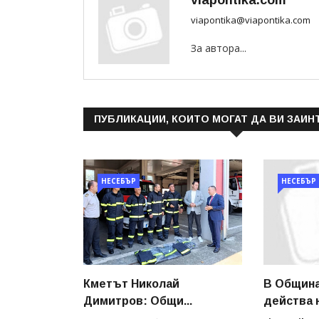
viapontika.com
viapontika@viapontika.com
За автора...
ПУБЛИКАЦИИ, КОИТО МОГАТ ДА ВИ ЗАИН
НЕСЕБЪР
НЕСЕБЪР
Кметът Николай
В Общин
Димитров: Общи...
действа н