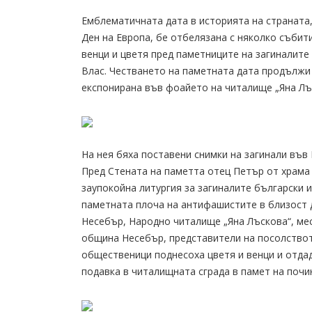
Eмблематичната дата в историята на страната, 
Ден на Европа, бе отбелязана с няколко събит
венци и цветя пред паметниците на загиналите 
Влас. Честването на паметната дата продължи 
експонирана във фоайето на читалище „Яна Лъ
На нея бяха поставени снимки на загинали във
Пред Стената на паметта отец Петър от храма
заупокойна литургия за загиналите български и
паметната плоча на антифашистите в близост 
Несебър, Народно читалище „Яна Лъскова“, мес
община Несебър, представители на посолството
общественици поднесоха цветя и венци и отдад
подавка в читалищната сграда в памет на почи