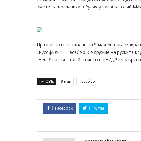
името на посланика в Русия у нас Анатолий Ма
Празничното честване на 9 май бе организир
„Русофили“ – Несебър, Съдружие на руските к
-Несебър със съдействието на НД „Безсмъртен
ТАГОВЕ:
9 май
несебър
Facebook
Twitter