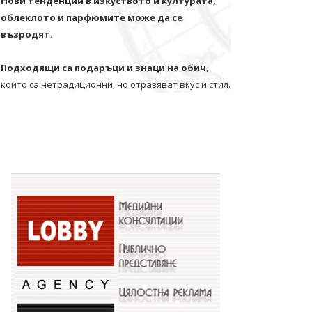
Нови тенденции в изкуството и културата,
облеклото и парфюмите може да се
възродят.
Подходящи са подаръци и знаци на обич,
които са нетрадиционни, но отразяват вкус и стил.