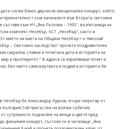
дата сложи близо двучасов емоционален концерт, който
 и признателност към загиналите във Втората световна
е състави към НЧ „Яна Лъскова – 1905”, възпитаници на
ски комплекс Несебър, КСТ „Несебър“, както и
 От името на кмета на Община Несебър г-н Николай
ебър – Световно наследство“ прочете поздравителен
ази сакрална, славна и почитана дата в историята на
мир и просперитет.“ В адреса се изразяваше почит и
рои, без чиито саможертвата и подвига историята би
 в Несебър бе Александър Курков, втори секретар от
 България.Той присъства на всички събития,
 от сутрешното поднасяне на венци и цветя пред
до финалния концерт, състоял се в читалище „Яна
разничния 9 май и прочете поздравителен адрес от