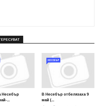
ТЕРЕСУВАТ
НЕСЕБЪР
а Несебър
В Несебър отбелязаха 9
ай-...
май (...