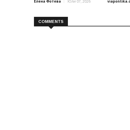
Елена Фотева
Юли 07, 2026
viapontika
COMMENTS