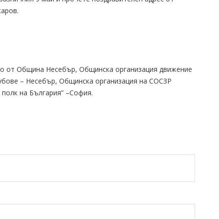
каров.
ано от Община Несебър, Общинска организация движение
лубове – Несебър, Общинска организация на СОСЗР
 полк на България” –София.