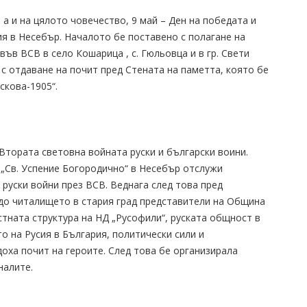
а и на цялото човечество, 9 май – Ден на победата и
ия в Несебър. Началото бе поставено с полагане на
във ВСВ в село Кошарица , с. Гюльовца и в гр. Свети
с отдаване на почит пред Стената на паметта, която бе
скова-1905“.
 Втората световна войната руски и български воини.
 „Св. Успение Богородично“ в Несебър отслужи
 руски войни през ВСВ. Веднага след това пред
до читалището в стария град представители на Община
тната структура на НД „Русофили“, руската общност в
 на Русия в България, политически сили и
оха почит на героите. След това бе организирала
налите.