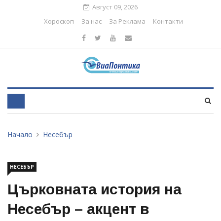
Август 09, 2026
Хороскоп
За нас
За Реклама
Контакти
Начало
Несебър
НЕСЕБЪР
Църковната история на
Несебър – акцент в