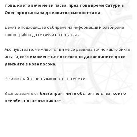
това, което вече не ви пасва, през това време Сатурн в
Овен продължава да изпитва смелостта ви.
Денят е подходящ за събиране на информация и разбиране
какво трябва да се случи по-нататък.
Ако чувствате, че животът ви не се развива точно както бихте
искали,
сега е моментът постепенно да започнете да се
движите в нова посока.
Не изисквайте невъзможното от себе си.
Възползвайте от
благоприятните обстоятелства, които
неизбежно ще възникнат.