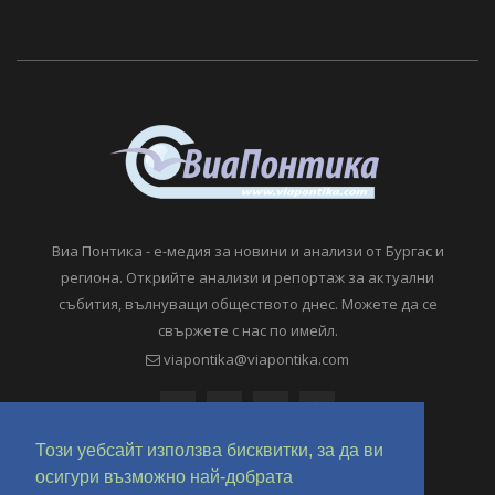
Виа Понтика - е-медия за новини и анализи от Бургас и
региона. Открийте анализи и репортаж за актуални
събития, вълнуващи обществото днес. Можете да се
свържете с нас по имейл.
viapontika@viapontika.com
Този уебсайт използва бисквитки, за да ви
осигури възможно най-добрата