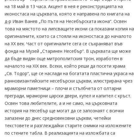
на 18 май в 13 часа. Акцент в нея е реконструкцията на
иконостаса на църквата, която е направена по книгата на
д-р Иван Ванев „По пътя на Несебърската икона“. Освен
това на мястото на липсващите икони са показани копия на
оригиналните, които са стояли на иконостаса до началото
на XX век. Част от оригиналите сега се съхраняват във
фонда на Музей „Старинен Несебър“. В църквата ще може
да бъде видян още митрополитския трон, изработен в
началото на XIX век. Всеки, който реши да посети храма
„Св. Тодор“, ще се наслади на богатата пластична украса на
ранновизантийските несебърски църкви, илюстрирана чрез
мраморни паметници – плочи и стълбчета от олтарни
прегради, мраморни царски двери, купел и капител с кръст.
Освен това любителите, а и не само, на църковната
история на Несебър ще могат да се запознаят с всички
запазени до днес средновековни църкви, четейки
текстовете и разглеждайки старите снимки на изложените
по стените табла. В реализацията на изложбата са