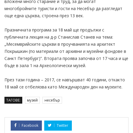
вложени много старание и труд, за да могат
многобройните туристи и гости на Несебър да разгледат
още една църква, строена през 13 век.
Празничната програма за 18 май ще продължи с
публичната лекция на д-р Станислав Станев на тема:
„Месемврийските църкви в проучванията на архитект
Покрышкин (по материали от архивни и музейни фондове в
Санкт Петербург)”. Втората проява започва от 17 часа и ще
бъде в зала 1 на Археологически музей.
През тази година – 2017, се навършват 40 години, откакто
18 май се отбелязва като Международен ден на музеите.
ТАГОВЕ:
музей
несебър
Facebook
Twitter