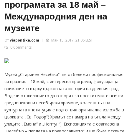
програмата за 18 май –
Международния ден на
музеите
От
viapontika.com
Май 15, 2017, 21:06 EEST
0 Comments
Музей „Старинен Несебър” ще отбележи професионалния
си празник – 18 май, с интересна програма, фокусираща
вниманието върху църковната история на древния град.
Водени от желанието да отворят за посетителите всички
средновековни несебърски храмове, колективът на
културната институция е подготвил оригинална изложба в
църквата „Св. Тодор“( Храмът се намира на ъгъла между
улиците „Емона“ и „Нептун“). Експозицията е озаглавена
„Несебър – перлата на православието“ и ще бъде открита